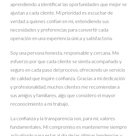
ventas comparativas y el contexto económico más
aprendiendo a identificar las oportunidades que mejor se
amplio. Estos son algunos de los pasos que un perito
ajustan a cada cliente. Mi prioridad es escuchar de
sigue en su valoración:
verdad a quienes confían en mí, entendiendo sus
necesidades y preferencias para convertir cada
Inspección detallada:
Evaluarán cada aspecto de
operación en una experiencia única y satisfactoria.
la propiedad, desde su estado general hasta
características específicas. Esto incluye el tamaño,
Soy una persona honesta, responsable y cercana. Me
la distribución de los espacios, los acabados, y más.
esfuerzo por que cada cliente se sienta acompañado y
Análisis del mercado:
Examinarán propiedades
similares que se hayan vendido recientemente en
seguro en cada paso del proceso, ofreciendo un servicio
la zona para establecer comparativas. Esto les
de calidad que inspire confianza. Gracias a mi dedicación
permite aportar un contexto real a su valoración.
y profesionalidad, muchos clientes me recomiendan a
Informe detallado:
Producen un informe que
incluye todos los hallazgos y la justificación del valor
sus amigos y familiares, algo que considero el mayor
atribuido a la propiedad, lo que es esencial si debes
reconocimiento a mi trabajo.
presentar el valor ante un tribunal.
ESTUDIOS DE CASO
La confianza y la transparencia son, para mí, valores
fundamentales. Mi compromiso es mantenerme siempre
PRÁCTICOS
actualizado para estar al día de las últimas tendencias y