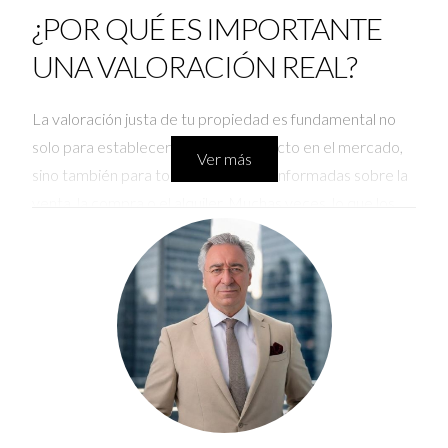
¿POR QUÉ ES IMPORTANTE
UNA VALORACIÓN REAL?
La valoración justa de tu propiedad es fundamental no
solo para establecer su precio correcto en el mercado,
Ver más
sino también para tomar decisiones informadas sobre la
venta, la compra o el alquiler. Muchas veces, lo que los
propietarios desean escuchar es un precio inflado que
no refleja la realidad del mercado. Esta expectativa,
aunque comprensible, puede llevar a decisiones
desinformadas que afecten tus finanzas a largo plazo.
Aquí es donde un perito como Iraido Rodríguez juega un
papel crucial: su objetivo es proporcionarte una visión
clara y honesta.
Una valoración precisa también puede beneficiarte en