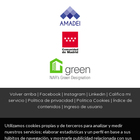
Volver arriba
|
Facebook
|
Instagram
|
Linkedin
|
Califica mi
servicio
|
Política de privacidad
|
Politica Cookies
|
Índice de
contenidos
|
Ingreso de usuario
Utilizamos cookies propias y de terceros para analizar y medir
nuestros servicios; elaborar estadísticas y un perfil en base a sus
hábitos de navegación, y mostrarle publicidad relacionada con sus