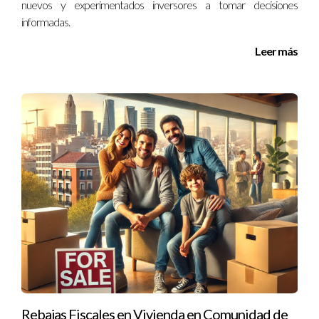
nuevos y experimentados inversores a tomar decisiones
Perder oportunidades:
La sobrevaloración puede
informadas.
resultar en que tu propiedad permanezca en el
mercado durante meses sin éxito, lo que podría
Leer más
llevar a una eventual necesidad de aceptar una
oferta mucho inferior.
“La verdad puede ser incómoda, pero es el
primer paso hacia una decisión informada”
PREGUNTAS FRECUENTES
¿Cuál es la diferencia entre un agente
inmobiliario y un perito judicial?
Un agente inmobiliario se enfoca en la venta de
propiedades, a menudo buscando maximizar el precio
para obtener una comisión. Un perito judicial, por otro
lado, se centra en proporcionar una evaluación neutral y
Rebajas Fiscales en Vivienda en Comunidad de