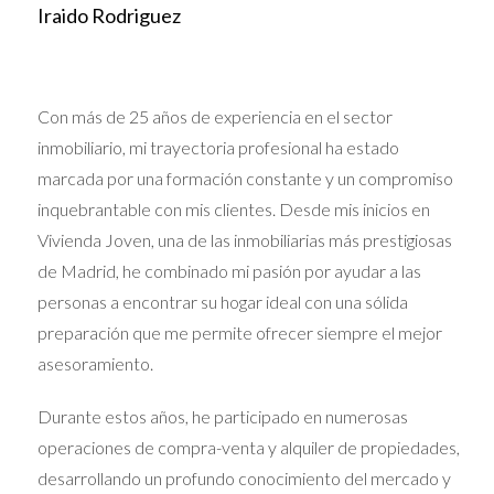
Iraido Rodriguez
otros contextos, como en situaciones de herencia,
separación o incluso en la obtención de financiamiento.
Tener un valor de mercado claro evita conflictos futuros
Con más de 25 años de experiencia en el sector
y proporciona un respaldo en caso de litigios.
inmobiliario, mi trayectoria profesional ha estado
¿CÓMO FUNCIONA UN
marcada por una formación constante y un compromiso
inquebrantable con mis clientes. Desde mis inicios en
PERITO JUDICIAL
Vivienda Joven, una de las inmobiliarias más prestigiosas
INMOBILIARIO?
de Madrid, he combinado mi pasión por ayudar a las
personas a encontrar su hogar ideal con una sólida
Un perito judicial inmobiliario no se limita a echar un
preparación que me permite ofrecer siempre el mejor
vistazo a tu propiedad y sacar un precio de la nada. Su
asesoramiento.
proceso es metódico y detallado, utilizando diversas
herramientas y métodos de análisis. Irán más allá de las
Durante estos años, he participado en numerosas
características físicas de tu hogar, considerando factores
operaciones de compra-venta y alquiler de propiedades,
como la ubicación, el estado del mercado local, las
desarrollando un profundo conocimiento del mercado y