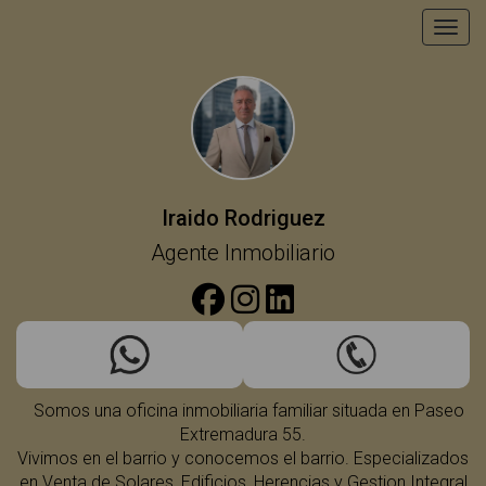
Toggl
Comparte
esta
tarjeta
electrónica
Iraido Rodriguez
Agente Inmobiliario
Somos una oficina inmobiliaria familiar situada en Paseo
Extremadura 55.
Compartir
Vivimos en el barrio y conocemos el barrio. Especializados
usando
en Venta de Solares, Edificios, Herencias y Gestion Integral