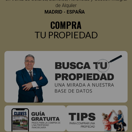
whatsapp
de Alquiler
Compartir
MADRID - ESPAÑA
enviando
COMPRA
un
SMS
TU PROPIEDAD
Otras
funciones:
Copiar
link
de
la
Ecard
Agregar
a
Inicio
Guardar