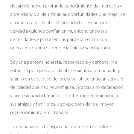
¿Cómo puedo contactarte?
desarrollando un profundo conocimiento del mercado y
Si estás pasando por un proceso de herencia y
aprendiendo a identificar las oportunidades que mejor se
necesitas ayuda para resolver las disputas entre
ajustan a cada cliente. Mi prioridad es escuchar de
los herederos, no dudes en contactarme. Puedes
verdad a quienes confían en mí, entendiendo sus
llamarme al 663717737 o enviarme un correo
necesidades y preferencias para convertir cada
electrónico a comercial@viviendajoven.es
operación en una experiencia única y satisfactoria.
Recuerda:
La herencia no tiene que ser una fuente
Soy una persona honesta, responsable y cercana. Me
de conflicto. Con la ayuda adecuada, puedes
esfuerzo por que cada cliente se sienta acompañado y
navegar por este proceso de manera pacífica y
seguro en cada paso del proceso, ofreciendo un servicio
llegar a un acuerdo que beneficie a todos los
de calidad que inspire confianza. Gracias a mi dedicación
involucrados.
y profesionalidad, muchos clientes me recomiendan a
sus amigos y familiares, algo que considero el mayor
Soy Iraido Rodriguez, y estoy aquí para
reconocimiento a mi trabajo.
ayudarte.
La confianza y la transparencia son, para mí, valores