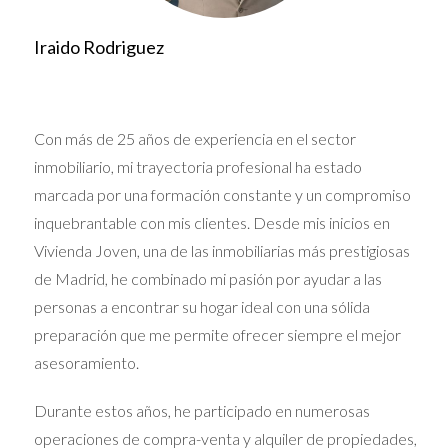
las características de los bienes.
Apoyo emocional:
Ofreceré apoyo
Iraido Rodriguez
emocional a los herederos durante todo el
proceso, ayudándoles a lidiar con el duelo y
las emociones difíciles.
Con más de 25 años de experiencia en el sector
Beneficios de la mediación y colaboración:
inmobiliario, mi trayectoria profesional ha estado
Evita conflictos legales costosos y
marcada por una formación constante y un compromiso
prolongados.
inquebrantable con mis clientes. Desde mis inicios en
Permite alcanzar acuerdos justos y
Vivienda Joven, una de las inmobiliarias más prestigiosas
equitativos para todos los herederos.
de Madrid, he combinado mi pasión por ayudar a las
Reduce el estrés y la ansiedad asociados
personas a encontrar su hogar ideal con una sólida
al proceso de herencia.
preparación que me permite ofrecer siempre el mejor
Promueve la comunicación y el
entendimiento entre los herederos.
asesoramiento.
Ayuda a preservar las relaciones
Durante estos años, he participado en numerosas
familiares.
operaciones de compra-venta y alquiler de propiedades,