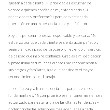
ASPECTOS CULTURALES QUE
ajustan a cada cliente. Mi prioridad es escuchar de
verdad a quienes confían en mí, entendiendo sus
ENRIQUECEN LA
necesidades y preferencias para convertir cada
CELEBRACIÓN
operación en una experiencia única y satisfactoria.
Soy una persona honesta, responsable y cercana. Me
La Semana Santa en Madrid no solo es una celebración
religiosa, sino también un evento cultural que atrae la
esfuerzo por que cada cliente se sienta acompañado y
atención de miles de visitantes. La mezcla de arte,
seguro en cada paso del proceso, ofreciendo un servicio
música y tradición hace que esta celebración sea
de calidad que inspire confianza. Gracias a mi dedicación
verdaderamente única. La arquitectura de las iglesias y
los templos que participan en las procesiones contribuye
y profesionalidad, muchos clientes me recomiendan a
a crear un ambiente místico. La mezcla de lo sagrado y lo
sus amigos y familiares, algo que considero el mayor
terrenal se manifiesta en cada rincón de Madrid, donde
reconocimiento a mi trabajo.
las calles están adornadas con flores, velas y símbolos de
fe. Además, la comunidad se une en la preparación de los
La confianza y la transparencia son, para mí, valores
eventos, lo que fortalece los lazos entre vecinos y
amigos.
fundamentales. Mi compromiso es mantenerme siempre
CASOS DE ESTUDIO DE
actualizado para estar al día de las últimas tendencias y
poder brindar las soluciones más adecuadas a cada