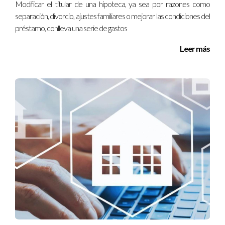
Modificar el titular de una hipoteca, ya sea por razones como
La procesión más famosa es la Madrugá, que tiene lugar
separación, divorcio, ajustes familiares o mejorar las condiciones del
en la madrugada del Viernes Santo. Es conocida por su
préstamo, conlleva una serie de gastos
solemnidad y el gran número de participantes.
Leer más
¿Cómo puedo unirme a las festividades de la
Semana Santa en Madrid?
Los visitantes son bienvenidos a unirse a las festividades.
Es recomendable asistir a las procesiones y participar en
las actividades culturales que se realizan en la ciudad.
¿Qué platos típicos se disfrutan durante la
Semana Santa?
Durante esta celebración, los madrileños disfrutan de
platos tradicionales como el bacalao, las torrijas y los
potajes de garbanzos, que son parte de la gastronomía
española en estas fechas.
¿Es la Semana Santa en Madrid un evento
familiar?