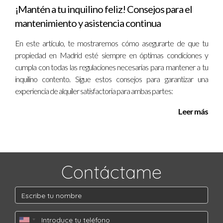
Sí, la Semana Santa es un evento familiar que invita a
¡Mantén a tu inquilino feliz! Consejos para el
todas las generaciones a participar y celebrar juntos. Las
mantenimiento y asistencia continua
actividades son adecuadas para todos los públicos,
creando un ambiente de unión y convivencia.
En este artículo, te mostraremos cómo asegurarte de que tu
propiedad en Madrid esté siempre en óptimas condiciones y
cumpla con todas las regulaciones necesarias para mantener a tu
inquilino contento. Sigue estos consejos para garantizar una
experiencia de alquiler satisfactoria para ambas partes:
Leer más
Contáctame