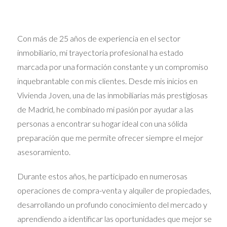
las calles de Madrid. Las cofradías, que son grupos
de devotos, se encargan de llevar las imágenes
religiosas, manifestando su fe y devoción a través
Con más de 25 años de experiencia en el sector
de estos actos.
Los Pasos:
Las imágenes que se transportan en las
inmobiliario, mi trayectoria profesional ha estado
procesiones, conocidas como “pasos”, están
marcada por una formación constante y un compromiso
elaboradas con gran detenimiento y simbolismo,
inquebrantable con mis clientes. Desde mis inicios en
reflejando diferentes momentos de la Pasión de
Cristo.
Vivienda Joven, una de las inmobiliarias más prestigiosas
La Música:
Las bandas de música que acompañan
de Madrid, he combinado mi pasión por ayudar a las
a las procesiones tocan marchas fúnebres que
personas a encontrar su hogar ideal con una sólida
llenan el ambiente de solemnidad y emoción. Este
preparación que me permite ofrecer siempre el mejor
acompañamiento musical realza la experiencia
espiritual y conecta a los participantes con el
asesoramiento.
significado de la celebración.
La Gastronomía:
Durante esta semana, los
Durante estos años, he participado en numerosas
madrileños se deleitan con platos tradicionales,
operaciones de compra-venta y alquiler de propiedades,
como el bacalao, las torrijas y otros manjares que
desarrollando un profundo conocimiento del mercado y
han sido parte de la cultura culinaria en estas
fechas.
aprendiendo a identificar las oportunidades que mejor se