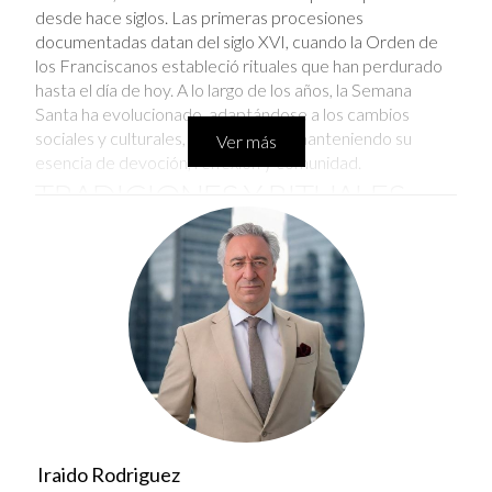
desde hace siglos. Las primeras procesiones
documentadas datan del siglo XVI, cuando la Orden de
los Franciscanos estableció rituales que han perdurado
hasta el día de hoy. A lo largo de los años, la Semana
Santa ha evolucionado, adaptándose a los cambios
sociales y culturales, pero siempre manteniendo su
Ver más
esencia de devoción, reflexión y comunidad.
TRADICIONES Y RITUALES
QUE DEFINEN LA SEMANA
SANTA
La Semana Santa en Madrid se caracteriza por una serie
de tradiciones y rituales que se han transmitido de
generación en generación. Estos elementos son
fundamentales para comprender por qué la celebración
es tan especial.
Las Procesiones:
Cada día de la semana está
Iraido Rodriguez
marcado por diferentes procesiones que recorren