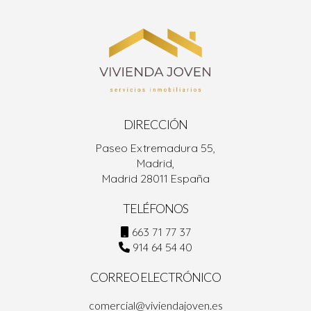
mi casa?
Es esencial investigar precios de propiedades similares
en tu área, considerar la demanda actual y, si es posible,
consultar a un profesional para obtener una valoración
precisa.
DIRECCIÓN
Paseo Extremadura 55,
Madrid,
Madrid 28011 España
TELÉFONOS
663 71 77 37
914 64 54 40
CORREO ELECTRÓNICO
comercial@viviendajoven.es