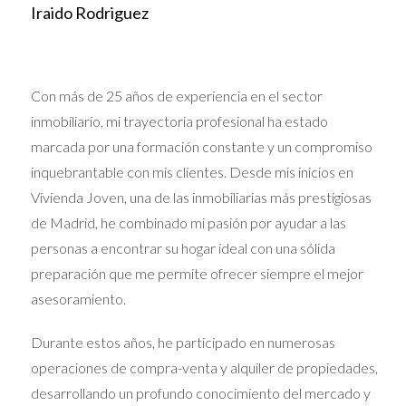
Iraido Rodriguez
bien comunicadas y con servicios de calidad verán una
apreciación aún mayor, convirtiéndose en un atractivo
irresistible para potenciales compradores.
Con más de 25 años de experiencia en el sector
TENDENCIAS ECONÓMICAS
inmobiliario, mi trayectoria profesional ha estado
marcada por una formación constante y un compromiso
QUE FAVORECEN LAS
inquebrantable con mis clientes. Desde mis inicios en
VENTAS
Vivienda Joven, una de las inmobiliarias más prestigiosas
de Madrid, he combinado mi pasión por ayudar a las
El entorno económico juega un papel fundamental en la
personas a encontrar su hogar ideal con una sólida
decisión de venta de viviendas. En 2025, se prevé que la
preparación que me permite ofrecer siempre el mejor
economía española continúe su recuperación tras los
asesoramiento.
impactos de la pandemia, lo que se traducirá en un
aumento en la confianza del consumidor y la
Durante estos años, he participado en numerosas
estabilización del empleo. A medida que la tasa de
operaciones de compra-venta y alquiler de propiedades,
desempleo disminuya y los salarios aumenten, los
desarrollando un profundo conocimiento del mercado y