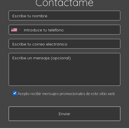
Contáctame
general.
¿Es necesario contratar a un agente
inmobiliario?
Si bien puedes vender tu casa por tu cuenta, un agente
inmobiliario aporta experiencia y un conocimiento
profundo del mercado, lo que puede facilitar la venta y
maximizar el precio.
¿Cuánto tiempo suele tardar en venderse una
casa en Madrid?
El tiempo de venta puede variar, pero en un mercado
activo como el de Madrid, podrías esperar entre 30 y 90
Acepto recibir mensajes promocionales de este sitio web
días. Con una buena estrategia de marketing, este
tiempo puede reducirse significativamente.
Enviar
¿Qué debo tener en cuenta al fijar el precio de