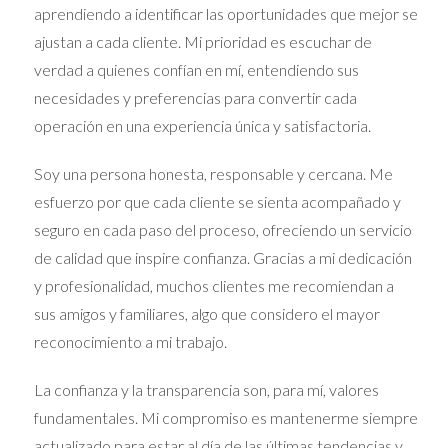
compradores potenciales tendrán más capacidad de
aprendiendo a identificar las oportunidades que mejor se
compra, lo que beneficiará a quienes deseen vender su
ajustan a cada cliente. Mi prioridad es escuchar de
casa. La implementación de políticas monetarias
verdad a quienes confían en mí, entendiendo sus
favorables por parte del Banco Central Europeo
necesidades y preferencias para convertir cada
también afecta positivamente. Las tasas de interés se
operación en una experiencia única y satisfactoria.
espera que permanezcan bajas, facilitando el acceso a
Soy una persona honesta, responsable y cercana. Me
hipotecas. Esto no solo impulsará la demanda, sino que
esfuerzo por que cada cliente se sienta acompañado y
también permitirá que más personas consideren
seguro en cada paso del proceso, ofreciendo un servicio
hacerse con una propiedad en Madrid.
de calidad que inspire confianza. Gracias a mi dedicación
FACTORES SOCIALES Y
y profesionalidad, muchos clientes me recomiendan a
sus amigos y familiares, algo que considero el mayor
DEMOGRÁFICOS
reconocimiento a mi trabajo.
A medida que el mundo se adapta a nuevas realidades,
La confianza y la transparencia son, para mí, valores
los cambios sociales y demográficos están influyendo en
fundamentales. Mi compromiso es mantenerme siempre
el mercado inmobiliario. La llegada de nuevas
actualizado para estar al día de las últimas tendencias y