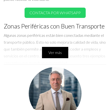
CONTACTA POR WHATSAPP
Zonas Periféricas con Buen Transporte
Algunas zonas periféricas están bien conectadas mediante el
transporte público. Esto no solo mejora la calidad de vida, sino
que también permite a los residentes acceder a empleos y
Ver más
servicios en el centro. A continuación, presento tres ejemplos
concretos que muestran esta realidad.
Caso 1: Ciudad Lineal
Ciudad Lineal se encuentra al noreste del centro de Madrid.
La estación de Metro más cercana, El Carmen, facilita el
acceso a diversas líneas. Además, las líneas de autobús son
frecuentes y rápidas. Esto permite a los residentes
desplazarse fácilmente al centro en menos de 30 minutos.