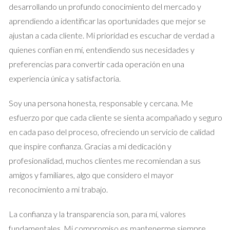
desarrollando un profundo conocimiento del mercado y
opciones de transporte disponibles y planifica tu
aprendiendo a identificar las oportunidades que mejor se
ruta para optimizar tus desplazamientos diarios.
ajustan a cada cliente. Mi prioridad es escuchar de verdad a
quienes confían en mí, entendiendo sus necesidades y
No subestimes la importancia del transporte
preferencias para convertir cada operación en una
público al elegir dónde vivir; esto puede marcar
experiencia única y satisfactoria.
una gran diferencia en tu calidad de vida.
Soy una persona honesta, responsable y cercana. Me
Aprovecha las herramientas digitales para
esfuerzo por que cada cliente se sienta acompañado y seguro
consultar horarios y rutas. Esto te ayudará a
en cada paso del proceso, ofreciendo un servicio de calidad
moverte con mayor facilidad.
que inspire confianza. Gracias a mi dedicación y
profesionalidad, muchos clientes me recomiendan a sus
Preguntas Frecuentes
amigos y familiares, algo que considero el mayor
reconocimiento a mi trabajo.
¿Qué tipos de transporte hay en las zonas
periféricas?
La confianza y la transparencia son, para mí, valores
En general, encontrarás Metro, autobuses y trenes de
fundamentales. Mi compromiso es mantenerme siempre