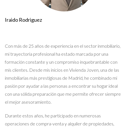
Caso 2: Vallecas
Iraido Rodriguez
Vallecas es otra área que ha visto un crecimiento en su red de
transporte. La línea 1 del Metro conecta a Vallecas con el
centro en poco tiempo. Asimismo, las conexiones con trenes
Con más de 25 años de experiencia en el sector inmobiliario,
de Cercanías hacen que sea fácil viajar a otras localidades
mi trayectoria profesional ha estado marcada por una
cercanas.
formación constante y un compromiso inquebrantable con
Caso 3: San Fernando de Henares
mis clientes. Desde mis inicios en Vivienda Joven, una de las
San Fernando de Henares ofrece buenas opciones para
inmobiliarias más prestigiosas de Madrid, he combinado mi
quienes trabajan en Madrid pero prefieren vivir fuera del
pasión por ayudar a las personas a encontrar su hogar ideal
bullicio urbano. La estación de Cercanías permite llegar a la
con una sólida preparación que me permite ofrecer siempre
capital en menos de 25 minutos. Este acceso hace que
el mejor asesoramiento.
muchos profesionales elijan vivir aquí.
Durante estos años, he participado en numerosas
operaciones de compra-venta y alquiler de propiedades,
Si vives en una zona periférica, investiga las