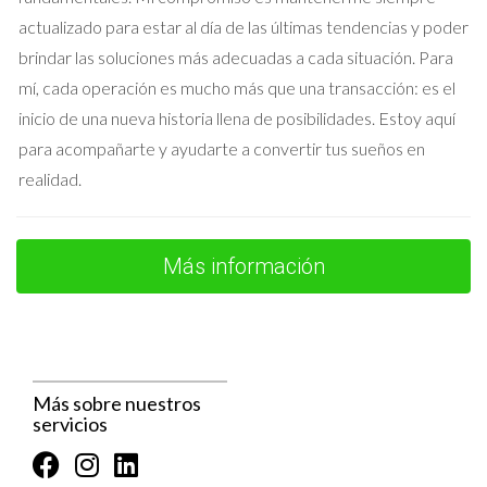
Cercanías. Cada medio tiene sus ventajas dependiendo de tu
actualizado para estar al día de las últimas tendencias y poder
destino final.
brindar las soluciones más adecuadas a cada situación. Para
¿Es seguro utilizar el transporte público en estas
mí, cada operación es mucho más que una transacción: es el
áreas?
inicio de una nueva historia llena de posibilidades. Estoy aquí
para acompañarte y ayudarte a convertir tus sueños en
Por lo general, sí. Las autoridades trabajan para mantener la
realidad.
seguridad en el transporte público, aunque siempre es bueno
estar atento.
¿Cómo puedo encontrar la mejor ruta para mis
Más información
viajes diarios?
Puedes utilizar aplicaciones como Google Maps o consultar
directamente las páginas web del Metro o Cercanías para
obtener información actualizada sobre horarios y rutas.
Más sobre nuestros
servicios
¿Existen descuentos para usuarios frecuentes?
Sí, muchas líneas ofrecen abonos mensuales o anuales que