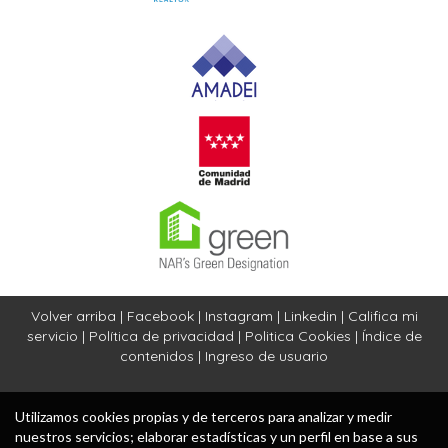
Volver arriba
|
Facebook
|
Instagram
|
Linkedin
|
Califica mi
servicio
|
Política de privacidad
|
Politica Cookies
|
Índice de
contenidos
|
Ingreso de usuario
Utilizamos cookies propias y de terceros para analizar y medir
nuestros servicios; elaborar estadísticas y un perfil en base a sus