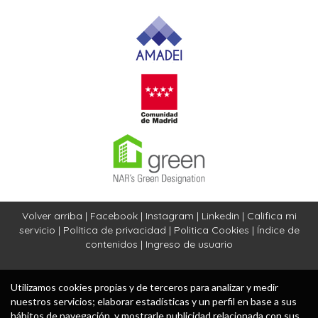
Volver arriba
|
Facebook
|
Instagram
|
Linkedin
|
Califica mi
servicio
|
Política de privacidad
|
Politica Cookies
|
Índice de
contenidos
|
Ingreso de usuario
Utilizamos cookies propias y de terceros para analizar y medir
nuestros servicios; elaborar estadísticas y un perfil en base a sus
hábitos de navegación, y mostrarle publicidad relacionada con sus