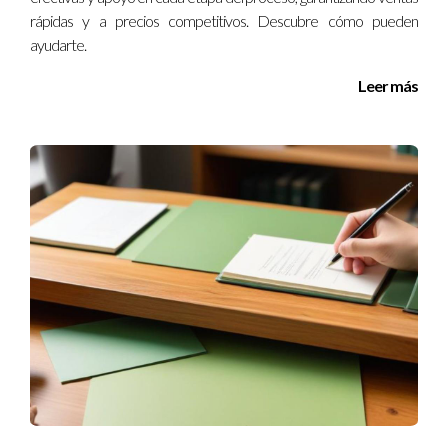
problemas legales futuros y asegurar que todos los derechos
rápidas y a precios competitivos. Descubre cómo pueden
estén protegidos.
ayudarte.
¿Qué pasos seguir si se quiere vender bajo estas
Leer más
circunstancias?
Lo primero es hablar con tu pareja sobre las intenciones y
luego buscar asesoramiento legal para asegurarse de que
todo se haga correctamente.
Iraido Rodríguez es un experto en temas legales relacionados
con bienes raíces y separaciones matrimoniales. Si tienes
dudas o necesitas asesoramiento personalizado sobre este
tema, no dudes en ponerte en contacto conmigo al
34663717737
. Estoy aquí para ayudarte a navegar por estas
situaciones complejas.
LLAMA AHORA