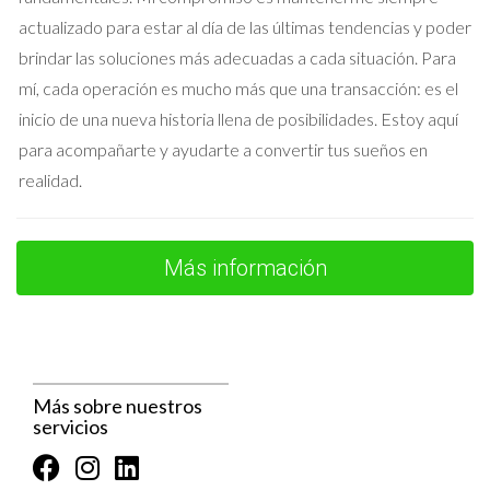
económicos.
actualizado para estar al día de las últimas tendencias y poder
Opciones Disponibles
brindar las soluciones más adecuadas a cada situación. Para
mí, cada operación es mucho más que una transacción: es el
Después de varias discusiones, decidieron alquilar el piso
inicio de una nueva historia llena de posibilidades. Estoy aquí
mientras mantenían su propiedad. Esto les permitió generar
para acompañarte y ayudarte a convertir tus sueños en
ingresos sin forzar una venta que podría haber afectado
realidad.
negativamente a su hijo.
Pensar fuera de lo convencional puede abrir
Más información
puertas inesperadas. Considera opciones como el
alquiler antes de tomar decisiones drásticas.
Preguntas Frecuentes
Más sobre nuestros
¿Puede uno de los cónyuges vender la propiedad
servicios
sin el consentimiento del otro?
No, generalmente ambos cónyuges deben estar de acuerdo