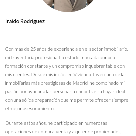
venta. Esto es común en situaciones donde hay emociones
involucradas, pero con buena comunicación lograron cerrar la
Iraido Rodriguez
venta sin mayores inconvenientes.
Si te encuentras en una situación similar, no dudes
Con más de 25 años de experiencia en el sector inmobiliario,
en buscar asesoría legal para garantizar que todo
se maneje correctamente.
mi trayectoria profesional ha estado marcada por una
formación constante y un compromiso inquebrantable con
Caso 2: Conflicto en la venta
mis clientes. Desde mis inicios en Vivienda Joven, una de las
inmobiliarias más prestigiosas de Madrid, he combinado mi
Por otro lado, en algunos casos, uno de los cónyuges puede
pasión por ayudar a las personas a encontrar su hogar ideal
querer vender mientras que el otro no. Un ejemplo claro es el
con una sólida preparación que me permite ofrecer siempre
caso de Ana y Carlos. Ana deseaba vender su casa para
el mejor asesoramiento.
comenzar una nueva vida, pero Carlos quería quedarse y no
estaba dispuesto a aceptar la venta.
Durante estos años, he participado en numerosas
operaciones de compra-venta y alquiler de propiedades,
Desafíos Legales