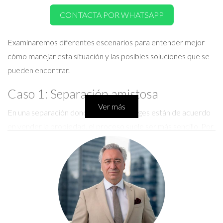
CONTACTA POR WHATSAPP
Examinaremos diferentes escenarios para entender mejor
cómo manejar esta situación y las posibles soluciones que se
pueden encontrar.
Caso 1: Separación amistosa
Ver más
En una separación donde ambos cónyuges están de acuerdo
en vender la propiedad, el proceso suele ser más sencillo. Por
ejemplo, Marta y Luis decidieron vender su piso tras un
acuerdo mutuo. Ambos firmaron los documentos necesarios y
contrataron a un agente inmobiliario.
Observaciones
Aunque fue un proceso fluido, enfrentaron algunas dificultades
como decidir el precio adecuado y el tiempo para realizar la