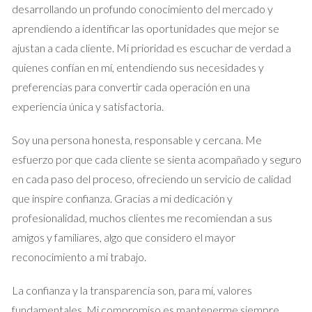
desarrollando un profundo conocimiento del mercado y
Este conflicto generó tensiones y requirió intervención legal.
aprendiendo a identificar las oportunidades que mejor se
Al final, ambos acudieron a mediación para resolver sus
ajustan a cada cliente. Mi prioridad es escuchar de verdad a
diferencias y llegaron a un acuerdo sobre cómo proceder. Se
quienes confían en mí, entendiendo sus necesidades y
determinó que podrían vender la casa si ambos firmaban y
preferencias para convertir cada operación en una
aceptaban los términos propuestos por su abogado.
experiencia única y satisfactoria.
No subestimes la importancia de la mediación en
Soy una persona honesta, responsable y cercana. Me
conflictos como este. A veces, un tercero puede
esfuerzo por que cada cliente se sienta acompañado y seguro
ayudar a aclarar posiciones.
en cada paso del proceso, ofreciendo un servicio de calidad
que inspire confianza. Gracias a mi dedicación y
Caso 3: Propiedad compartida con hijos
profesionalidad, muchos clientes me recomiendan a sus
Carlos y Lucía tenían un hijo menor y enfrentaron dificultades
amigos y familiares, algo que considero el mayor
similares. El uso de la vivienda había sido asignado a Lucía por
reconocimiento a mi trabajo.
razones relacionadas con la custodia. Sin embargo, Carlos
La confianza y la transparencia son, para mí, valores
quería vender la propiedad para obtener recursos
fundamentales. Mi compromiso es mantenerme siempre