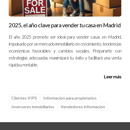
Sí, existen programas específicos para personas mayores que
pueden ofrecer asistencia financiera o asesoría legal.
2025, el año clave para vender tu casa en Madrid
¿Es recomendable contratar a un agente
inmobiliario?
El año 2025 promete ser ideal para vender casas en Madrid,
impulsado por un mercado inmobiliario en crecimiento, tendencias
Definitivamente; un agente experimentado puede ayudarte a
económicas favorables y cambios sociales. Prepararte con
navegar todo el proceso y maximizar tus ganancias.
estrategias adecuadas maximizará tu éxito y facilitará una venta
rápida y rentable.
¿Cómo puedo asegurarme de obtener el mejor
precio por mi casa?
Leer más
Asegúrate de preparar bien tu propiedad y realizar una
valoración adecuada antes de fijar el precio. Recuerda que
Clientes VIPS
Informacion para propietarios
cada decisión cuenta; no dudes en contactar a Iraido
Inversores inmobiliarios
Vendedores informacion
Rodriguez si necesitas orientación personalizada o tienes más
preguntas sobre cómo vender tu casa después de los 65
años. ¡Tu futuro comienza hoy!