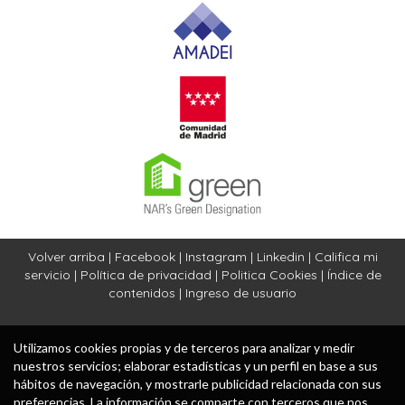
Volver arriba
|
Facebook
|
Instagram
|
Linkedin
|
Califica mi
servicio
|
Política de privacidad
|
Politica Cookies
|
Índice de
contenidos
|
Ingreso de usuario
Utilizamos cookies propias y de terceros para analizar y medir
nuestros servicios; elaborar estadísticas y un perfil en base a sus
hábitos de navegación, y mostrarle publicidad relacionada con sus
preferencias. La información se comparte con terceros que nos