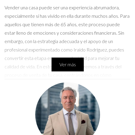
Vender una casa puede ser una experiencia abrumadora,
especialmente si has vivido en ella durante muchos años. Para
aquellos que tienen más de 65 años, este proceso puede
estar lleno de emociones y consideraciones financieras. Sin
embargo, con la estrategia adecuada y el apoyo de un
profesional experimentado como Iraido Rodriguez, puedes
convertir esta etapa en una oportunidad para mejorar tu
Ver más
calidad de vida. En este artículo, te guiaremos a través del
proceso de venta de tu casa, centrándonos en cómo
maximizar tus ganancias y reducir tus impuestos.
Estrategias para Vender tu Casa
Vender tu casa no solo implica poner un cartel de "se vende"
en el jardín. Hay varios pasos importantes que debes seguir
para asegurarte de que obtienes el mejor precio posible.