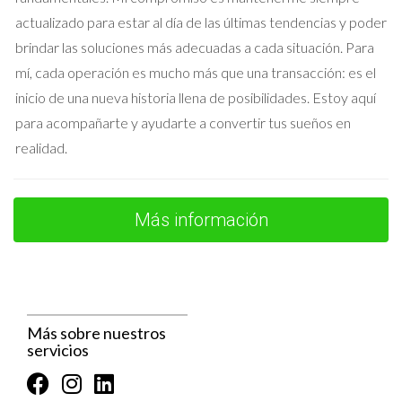
compradores potenciales explorar tu hogar desde la
actualizado para estar al día de las últimas tendencias y poder
comodidad de su sofá.
brindar las soluciones más adecuadas a cada situación. Para
Organizar jornadas de puertas abiertas: Invitar a
personas a ver tu casa puede generar interés
mí, cada operación es mucho más que una transacción: es el
inmediato.
inicio de una nueva historia llena de posibilidades. Estoy aquí
para acompañarte y ayudarte a convertir tus sueños en
Cómo Ahorrarte Impuestos con la
Venta
realidad.
Uno de los aspectos más importantes al vender tu casa es
entender las implicaciones fiscales. Aquí hay algunas maneras
Más información
de minimizar tus impuestos:
Exención por ganancia de capital: Si has vivido en tu casa
durante al menos dos años, puedes estar exento de
pagar impuestos sobre las ganancias hasta $250,000 (o
Más sobre nuestros
$500,000 si estás casado).
servicios
Deducción por costos relacionados con la venta:
Puedes deducir ciertos gastos como comisiones
inmobiliarias o costos de reparación realizados antes de