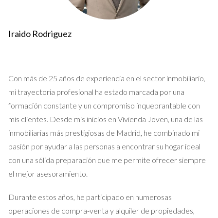
Preparación de la Casa para la Venta
Antes de listar tu propiedad, es fundamental prepararla
Iraido Rodriguez
adecuadamente. Esto incluye:
Realizar reparaciones menores: Arreglar grifos que
gotean o reparar pequeñas grietas puede hacer una
Con más de 25 años de experiencia en el sector inmobiliario,
gran diferencia.
mi trayectoria profesional ha estado marcada por una
Despersonalizar el espacio: Retira fotos familiares y
objetos personales para que los compradores puedan
formación constante y un compromiso inquebrantable con
imaginarse viviendo allí.
mis clientes. Desde mis inicios en Vivienda Joven, una de las
Limpiar a fondo: Una casa limpia es más atractiva;
inmobiliarias más prestigiosas de Madrid, he combinado mi
considera contratar un servicio profesional si es
necesario.
pasión por ayudar a las personas a encontrar su hogar ideal
Considerar una puesta en escena: La presentación
con una sólida preparación que me permite ofrecer siempre
visual puede aumentar significativamente el interés en
el mejor asesoramiento.
tu propiedad.
Valoración de la Propiedad
Durante estos años, he participado en numerosas
operaciones de compra-venta y alquiler de propiedades,
Determinar el precio correcto es crucial. Aquí hay algunas