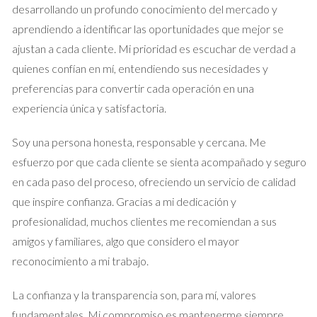
desarrollando un profundo conocimiento del mercado y
formas de hacerlo:
aprendiendo a identificar las oportunidades que mejor se
Investigar precios en el vecindario: Compara
ajustan a cada cliente. Mi prioridad es escuchar de verdad a
propiedades similares que se hayan vendido
quienes confían en mí, entendiendo sus necesidades y
recientemente.
preferencias para convertir cada operación en una
Contratar a un tasador profesional: Un experto puede
experiencia única y satisfactoria.
proporcionarte una evaluación precisa basada en varios
factores.
Consultar con un agente inmobiliario: Ellos tienen
Soy una persona honesta, responsable y cercana. Me
acceso a datos del mercado y pueden ofrecerte una
esfuerzo por que cada cliente se sienta acompañado y seguro
perspectiva valiosa.
en cada paso del proceso, ofreciendo un servicio de calidad
Marketing Efectivo
que inspire confianza. Gracias a mi dedicación y
profesionalidad, muchos clientes me recomiendan a sus
Una vez que tu casa esté lista y valorada, es hora de
amigos y familiares, algo que considero el mayor
comercializarla. Algunas estrategias incluyen:
reconocimiento a mi trabajo.
Utilizar plataformas online: Publicar tu anuncio en sitios
web populares puede aumentar tu visibilidad.
La confianza y la transparencia son, para mí, valores
Crear un recorrido virtual: Esto permite a los
fundamentales. Mi compromiso es mantenerme siempre