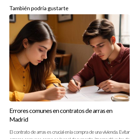
la venta.
También podría gustarte
Reinversión en otra propiedad: Considerar reinvertir las
ganancias en otra vivienda puede ayudarte a diferir
impuestos.
Recuerda siempre consultar con un asesor fiscal para obtener
información específica sobre tu situación.
Casos Prácticos Naturales
Para ilustrar mejor estos conceptos, aquí hay tres casos
prácticos que pueden resonar contigo:
Caso 1:
María tiene 70 años y ha vivido en su casa
durante 30 años. Al vender su propiedad por $600,000,
se beneficia de la exención por ganancia de capital y no
Errores comunes en contratos de arras en
paga impuestos sobre $300,000.
Madrid
Caso 2:
Juan y Ana deciden mudarse a un apartamento
más pequeño tras jubilarse. Venden su casa por
El contrato de arras es crucial en la compra de una vivienda. Evitar
$400,000 y utilizan parte del dinero para comprar su