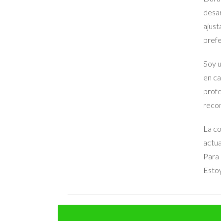
desar
Si tienes dudas sobre el proceso legal 
ajust
prefe
No enfrentes este problema solo; busca 
Soy u
en ca
FAQ
profe
recon
¿Qué debo hacer si mi hermano no quie
Lo primero es intentar dialogar y buscar un acuer
La co
actua
¿Es posible obligar a un hermano a ve
Para 
Sí, en algunos casos puedes solicitar la venta forz
Estoy
¿Qué gastos implican llevar el caso a jui
Los gastos pueden incluir honorarios de abogados,
cualquier acción.