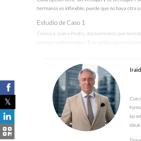
hermanos es inflexible, puede que no haya otra sal
Estudio de Caso 1
Conocí a Juan y Pedro, dos hermanos que heredaro
razones sentimentales. Tras varias conversaciones
propiedad y se quedaron con una parte de las ga
Estudio de Caso 2
Irai
En otro caso, Marta heredó una casa junto a su 
consultar a un abogado, decidieron presentar una 
Estudio de Caso 3
Con m
forma
Alicia y Roberto enfrentaron una situación similar
las i
alquilar la propiedad durante unos años y compart
ideal
Recuerda que cada caso es único. Te invit
Duran