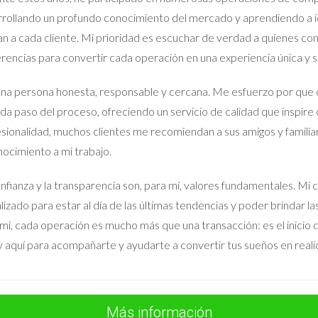
rollando un profundo conocimiento del mercado y aprendiendo a id
o necesitas asesoramiento personalizado, no dudes en contac
an a cada cliente. Mi prioridad es escuchar de verdad a quienes co
rencias para convertir cada operación en una experiencia única y sa
apoyo profesional para manejar mejor las emociones involu
na persona honesta, responsable y cercana. Me esfuerzo por que 
da paso del proceso, ofreciendo un servicio de calidad que inspire 
sionalidad, muchos clientes me recomiendan a sus amigos y familia
ocimiento a mi trabajo.
re vender la casa heredada?
do amistoso. Si eso falla, puedes considerar opciones legales como 
nfianza y la transparencia son, para mí, valores fundamentales.
lizado para estar al día de las últimas tendencias y poder brindar l
nder una propiedad heredada?
mí, cada operación es mucho más que una transacción: es el inicio de
osa ante un tribunal si no llegas a un acuerdo con tu hermano.
 aquí para acompañarte y ayudarte a convertir tus sueños en reali
cio?
 tasas judiciales y costos relacionados con el proceso legal. Es r
Más información