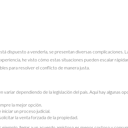
á dispuesto a venderla, se presentan diversas complicaciones. La
xperiencia, he visto cómo estas situaciones pueden escalar rápida
les para resolver el conflicto de manera justa.
n variar dependiendo de la legislación del país. Aquí hay algunas 
empre la mejor opción.
iniciar un proceso judicial.
olicitar la venta forzada de la propiedad.
or ejemplo, llegar a un acuerdo amistoso es menos costoso y consu