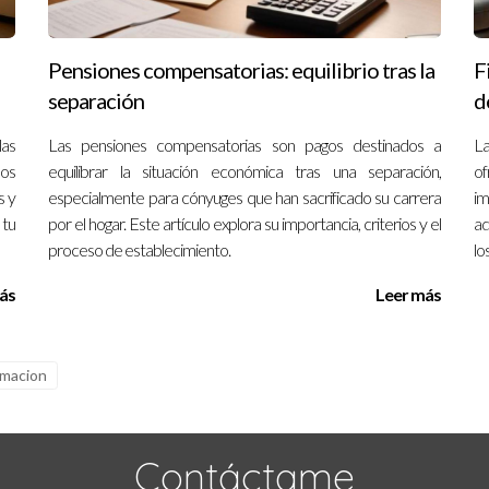
Pensiones compensatorias: equilibrio tras la
F
separación
d
las
Las pensiones compensatorias son pagos destinados a
La
los
equilibrar la situación económica tras una separación,
of
s y
especialmente para cónyuges que han sacrificado su carrera
i
 tu
por el hogar. Este artículo explora su importancia, criterios y el
ad
proceso de establecimiento.
lo
ás
Leer más
rmacion
Contáctame