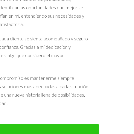
entificar las oportunidades que mejor se
tarme.
nfían en mí, entendiendo sus necesidades y
tisfactoria.
cradas.
cada cliente se sienta acompañado y seguro
confianza. Gracias a mi dedicación y
res, algo que considero el mayor
la mediación o incluso una demanda judicial.
 Mi compromiso es mantenerme siempre
as soluciones más adecuadas a cada situación.
 una nueva historia llena de posibilidades.
dad.
ecomendable pedir un presupuesto antes de iniciar