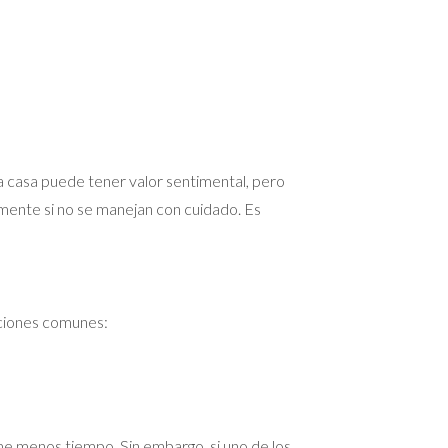
 casa puede tener valor sentimental, pero
mente si no se manejan con cuidado. Es
opciones comunes:
me menos tiempo. Sin embargo, si uno de los