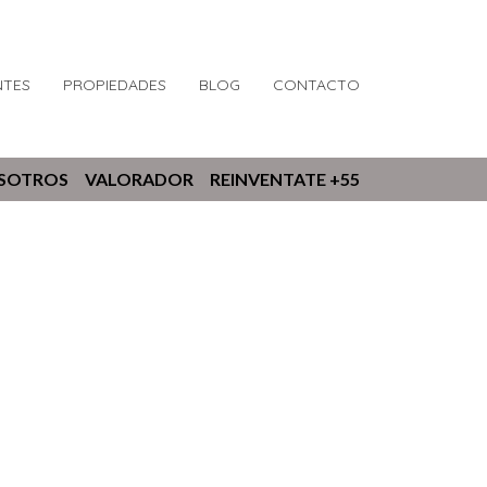
NTES
PROPIEDADES
BLOG
CONTACTO
OSOTROS
VALORADOR
REINVENTATE +55