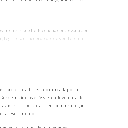
ios, mientras que Pedro quería conservarla por
ón, llegaron a un acuerdo donde vendieron la
ento, pero Luis se negaba a vender. Después de
lograron vender la casa en una subasta pública.
oria profesional ha estado marcada por una
Desde mis inicios en Vivienda Joven, una de
estaba listo para venderla. Al final, acordaron
r ayudar a las personas a encontrar su hogar
on el inmueble en el futuro.
jor asesoramiento.
para ti y tu situación familiar.
a-venta y alquiler de propiedades,