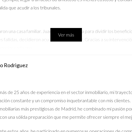
ida que acudir a los tribunales.
n una casa familiar. Juan quería venderla para dividir los benefic
Ver más
 fallidas, decidieron acudir a un mediador. Gracias a su intervenci
nancias cada uno.
do Rodriguez
hermano Luis. Marta necesitaba el dinero para comprar un apartam
demanda para solicitar la venta forzosa del inmueble. Finalmente, 
ás de 25 años de experiencia en el sector inmobiliario, mi trayect
ción constante y un compromiso inquebrantable con mis clientes. 
. Alicia deseaba mantener la casa en la familia mientras que Roberto 
nmobiliarias más prestigiosas de Madrid, he combinado mi pasión po
ir las ganancias. Esto les dio tiempo para evaluar mejor qué hacer c
 con una sólida preparación que me permite ofrecer siempre el me
o a que reflexiones sobre cuál opción puede ser más adecuada 
te estos años, he participado en numerosas operaciones de compr