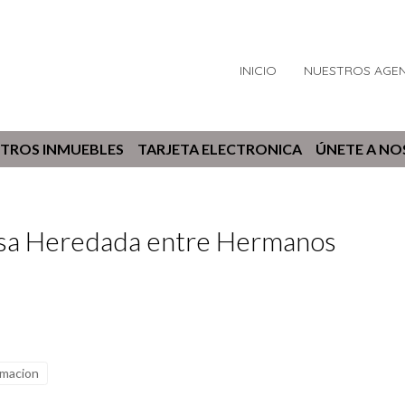
INICIO
NUESTROS AGE
TROS INMUEBLES
TARJETA ELECTRONICA
ÚNETE A N
asa Heredada entre Hermanos
rmacion