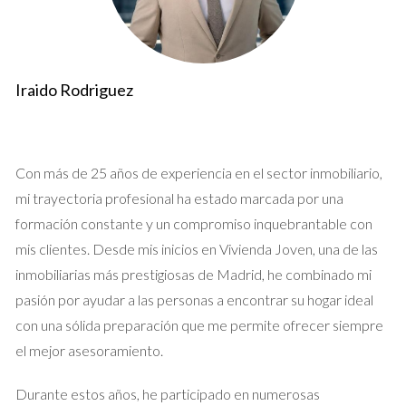
elemento esencial a considerar en cualquier transacción
inmobiliaria.
¿Cómo se Calcula la Plusvalía
Iraido Rodriguez
Municipal?
El cálculo de la plusvalía municipal puede parecer complicado,
pero desglosarlo en pasos puede hacerlo más accesible. Para
Con más de 25 años de experiencia en el sector inmobiliario,
calcularlo, se deben tener en cuenta varios factores:
mi trayectoria profesional ha estado marcada por una
formación constante y un compromiso inquebrantable con
Valor Catastral del Terreno: Este valor es determinado
mis clientes. Desde mis inicios en Vivienda Joven, una de las
por el catastro y puede ser consultado en la página web
inmobiliarias más prestigiosas de Madrid, he combinado mi
del Ayuntamiento.
Años de Posesión: Se considera el tiempo que has sido
pasión por ayudar a las personas a encontrar su hogar ideal
propietario del terreno.
con una sólida preparación que me permite ofrecer siempre
Coeficientes Multiplicadores: Estos coeficientes son
el mejor asesoramiento.
establecidos por cada Ayuntamiento y varían según los
años transcurridos desde la adquisición.
Durante estos años, he participado en numerosas