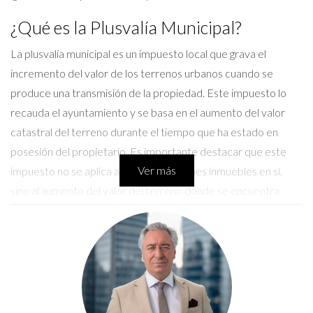
¿Qué es la Plusvalía Municipal?
La plusvalía municipal es un impuesto local que grava el
incremento del valor de los terrenos urbanos cuando se
produce una transmisión de la propiedad. Este impuesto lo
recauda el ayuntamiento y se basa en el aumento del valor
catastral del terreno durante el tiempo que ha estado en
posesión del propietario. Es importante destacar que este
Ver más
impuesto no se aplica a la venta de bienes inmuebles en sí,
sino al aumento del valor del terreno donde se encuentra
dicho inmueble. > "Entender la plusvalía municipal es clave
para evitar sorpresas desagradables al cerrar una venta." Este
impuesto ha sido objeto de controversia y debate en los
últimos años, especialmente por su impacto en los
propietarios que han vendido sus propiedades a precios
inferiores a los de compra. Sin embargo, sigue siendo un