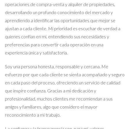
El cálculo final se realiza multiplicando el valor catastral por el
operaciones de compra-venta y alquiler de propiedades,
coeficiente correspondiente y por el número de años que has
desarrollando un profundo conocimiento del mercado y
poseído el terreno. Por ejemplo, si tu propiedad tiene un valor
aprendiendo a identificar las oportunidades que mejor se
catastral de 100.000 euros y has sido propietario durante 5
ajustan a cada cliente. Mi prioridad es escuchar de verdad a
años con un coeficiente multiplicador de 0.03, la plusvalía
quienes confían en mí, entendiendo sus necesidades y
sería: > Valor Catastral x Coeficiente x Años = 100.000 x 0.03 x
preferencias para convertir cada operación en una
5 = 15.000 euros. Esto significa que deberías pagar impuestos
experiencia única y satisfactoria.
sobre esos 15.000 euros.
Soy una persona honesta, responsable y cercana. Me
Casos Prácticos
esfuerzo por que cada cliente se sienta acompañado y seguro
en cada paso del proceso, ofreciendo un servicio de calidad
Caso 1: Venta de un Piso Heredado
que inspire confianza. Gracias a mi dedicación y
Imagina que has heredado un piso en Madrid cuyo valor
profesionalidad, muchos clientes me recomiendan a sus
catastral era de 80.000 euros hace diez años. Si decides
amigos y familiares, algo que considero el mayor
venderlo ahora y el valor catastral ha aumentado a 120.000
reconocimiento a mi trabajo.
euros, tendrás que calcular la plusvalía municipal basándote en
ese incremento. Si el coeficiente para esos diez años es 0.04,
La confianza y la transparencia son, para mí, valores