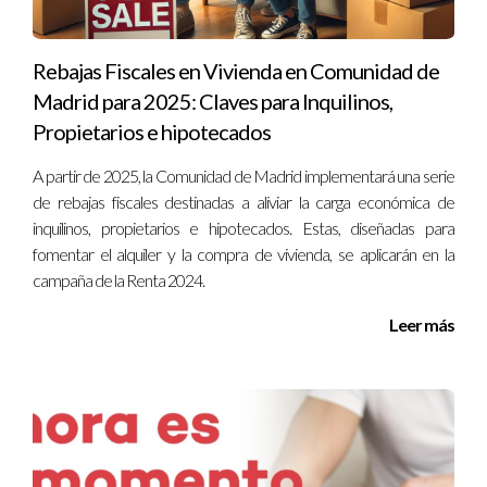
acordar lo contrario.
¿Puedo impugnar la plusvalía si he vendido a
Rebajas Fiscales en Vivienda en Comunidad de
pérdida?
Madrid para 2025: Claves para Inquilinos,
Propietarios e hipotecados
Sí, si consideras que has vendido tu propiedad a pérdida o si
hay razones válidas para cuestionar el cálculo del impuesto,
A partir de 2025, la Comunidad de Madrid implementará una serie
puedes presentar alegaciones ante el Ayuntamiento.
de rebajas fiscales destinadas a aliviar la carga económica de
inquilinos, propietarios e hipotecados. Estas, diseñadas para
¿Existen exenciones para pagar la plusvalía
fomentar el alquiler y la compra de vivienda, se aplicarán en la
municipal?
campaña de la Renta 2024.
Sí, hay ciertas situaciones como donaciones o herencias
Leer más
donde podría aplicarse una exención o reducción del
impuesto.
¿Cómo puedo calcular mi plusvalía municipal sin
ayuda profesional?
Puedes utilizar herramientas online proporcionadas por