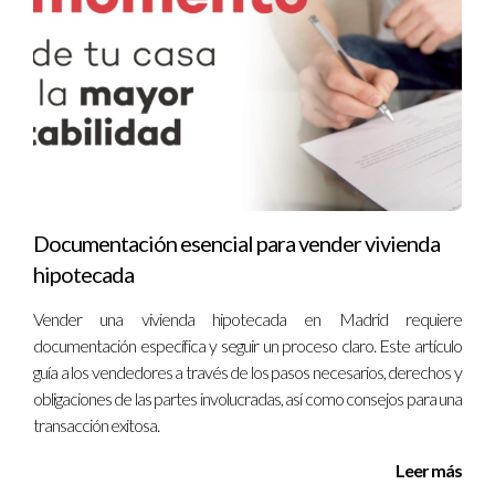
algunos Ayuntamientos o consultar directamente con ellos
para obtener información sobre tu caso específico.
¿Es posible solicitar un aplazamiento en el pago?
En algunos casos, sí puedes solicitar un aplazamiento o
fraccionamiento del pago ante circunstancias excepcionales;
consulta con tu Ayuntamiento para más detalles. Si deseas
más información o asistencia personalizada sobre cómo
Documentación esencial para vender vivienda
manejar la plusvalía municipal en Madrid, ¡no dudes en
hipotecada
contactar a Iraido Rodriguez!
Vender una vivienda hipotecada en Madrid requiere
documentación específica y seguir un proceso claro. Este artículo
guía a los vendedores a través de los pasos necesarios, derechos y
obligaciones de las partes involucradas, así como consejos para una
transacción exitosa.
Leer más