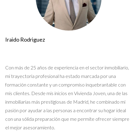
licencia de obra menor. Este trámite suele ser más sencillo y
rápido, aunque también requiere presentar documentación
específica.
Comunicación previa
Iraido Rodriguez
En algunos casos, puede que solo necesites presentar una
comunicación previa al ayuntamiento. Esto aplica a reformas
que no alteren la estructura del edificio ni afecten a los
Con más de 25 años de experiencia en el sector inmobiliario,
espacios comunes. Es esencial verificar con el ayuntamiento
mi trayectoria profesional ha estado marcada por una
local si tu proyecto encaja en esta categoría.
formación constante y un compromiso inquebrantable con
mis clientes. Desde mis inicios en Vivienda Joven, una de las
Casos prácticos de reformas
inmobiliarias más prestigiosas de Madrid, he combinado mi
Ahora que hemos cubierto las licencias necesarias, veamos
pasión por ayudar a las personas a encontrar su hogar ideal
algunos ejemplos prácticos que ilustran cómo estas reformas
con una sólida preparación que me permite ofrecer siempre
han beneficiado a propietarios en Madrid.
el mejor asesoramiento.