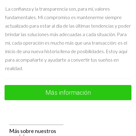
apariencia renovada del hogar.
La confianza y la transparencia son, para mí, valores
3. La importancia del asesoramiento legal
fundamentales. Mi compromiso es mantenerme siempre
Finalmente, tenemos el ejemplo de un propietario que ignoró
actualizado para estar al día de las últimas tendencias y poder
la necesidad de permisos antes de comenzar su reforma. Al
brindar las soluciones más adecuadas a cada situación. Para
realizar cambios estructurales sin la licencia adecuada, se
mí, cada operación es mucho más que una transacción: es el
enfrentó a sanciones económicas y tuvo que deshacer parte
inicio de una nueva historia llena de posibilidades. Estoy aquí
del trabajo realizado. Este caso subraya la importancia de
para acompañarte y ayudarte a convertir tus sueños en
informarse bien y contar con asesoramiento legal antes de
realidad.
emprender cualquier proyecto.
Conclusión
Más información
Reformar un piso en Madrid puede ser una gran manera de
aumentar su valor antes de ponerlo en venta, pero es vital
hacerlo correctamente y cumplir con todas las normativas
locales. Conocer las licencias necesarias y seguir los pasos
Más sobre nuestros