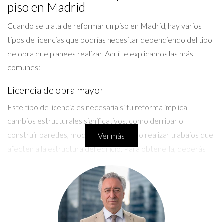
piso en Madrid
Cuando se trata de reformar un piso en Madrid, hay varios
tipos de licencias que podrías necesitar dependiendo del tipo
de obra que planees realizar. Aquí te explicamos las más
comunes:
Licencia de obra mayor
Este tipo de licencia es necesaria si tu reforma implica
cambios estructurales significativos, como derribar o
construir paredes, modificar la fachada o realizar trabajos que
Ver más
afecten a la estructura del edificio. Para obtenerla, deberás
presentar un proyecto técnico firmado por un arquitecto.
Licencia de obra menor
Si tus reformas son menos invasivas, como pintar, cambiar
suelos o instalar nuevos muebles de cocina, necesitarás una