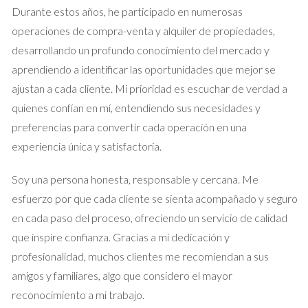
1. Reforma integral para aumentar el valor
Durante estos años, he participado en numerosas
Un propietario decidió realizar una reforma integral en su piso
operaciones de compra-venta y alquiler de propiedades,
de dos habitaciones en el centro de Madrid. Optó por abrir la
desarrollando un profundo conocimiento del mercado y
cocina al salón y modernizar el baño. Al finalizar las obras y tras
aprendiendo a identificar las oportunidades que mejor se
obtener la licencia correspondiente, pudo vender su
ajustan a cada cliente. Mi prioridad es escuchar de verdad a
propiedad por un 20% más del precio original. Esta inversión
quienes confían en mí, entendiendo sus necesidades y
no solo mejoró la estética del hogar, sino que también atrajo a
preferencias para convertir cada operación en una
más compradores interesados.
experiencia única y satisfactoria.
2. Cambios menores pero efectivos
Soy una persona honesta, responsable y cercana. Me
Otro caso interesante es el de una familia que realizó cambios
esfuerzo por que cada cliente se sienta acompañado y seguro
menores: pintaron las paredes y cambiaron los suelos por
en cada paso del proceso, ofreciendo un servicio de calidad
laminados modernos. Aunque no necesitaban una licencia
que inspire confianza. Gracias a mi dedicación y
mayor, presentaron la documentación necesaria para
profesionalidad, muchos clientes me recomiendan a sus
asegurar que todo estaba en regla. El resultado fue una venta
amigos y familiares, algo que considero el mayor
rápida y efectiva, logrando un buen precio gracias a la
reconocimiento a mi trabajo.