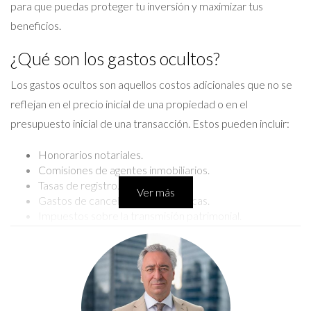
para que puedas proteger tu inversión y maximizar tus
beneficios.
¿Qué son los gastos ocultos?
Los gastos ocultos son aquellos costos adicionales que no se
reflejan en el precio inicial de una propiedad o en el
presupuesto inicial de una transacción. Estos pueden incluir:
Honorarios notariales.
Comisiones de agentes inmobiliarios.
Tasas de registro.
Ver más
Gastos de cancelación de hipotecas.
Impuestos sobre la transmisión patrimonial.
Es fundamental tener en cuenta estos gastos al planificar una
compra o venta, ya que pueden influir en la rentabilidad final
de la inversión. La falta de previsión puede llevar a sorpresas
desagradables que afecten tu situación financiera.