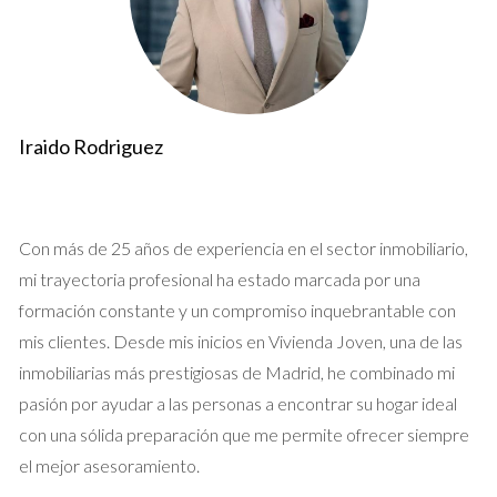
Casos Prácticos
Caso 1: Compra de una vivienda
Imagina que has encontrado la casa perfecta en Madrid. El
Iraido Rodriguez
precio de venta es atractivo, pero al analizar los costos
asociados, te das cuenta de que hay varios gastos ocultos. Por
ejemplo, los honorarios notariales pueden oscilar entre 600 y
1.200 euros, dependiendo del valor de la propiedad. Además,
Con más de 25 años de experiencia en el sector inmobiliario,
debes considerar el Impuesto sobre Transmisiones
mi trayectoria profesional ha estado marcada por una
Patrimoniales (ITP), que puede ser del 6% al 10% del precio
formación constante y un compromiso inquebrantable con
de compra. Por lo tanto, si compras una vivienda por 300.000
mis clientes. Desde mis inicios en Vivienda Joven, una de las
euros, podrías enfrentarte a un gasto adicional de hasta
inmobiliarias más prestigiosas de Madrid, he combinado mi
30.000 euros solo en impuestos y honorarios. Es vital realizar
pasión por ayudar a las personas a encontrar su hogar ideal
un cálculo detallado antes de comprometerte a evitar
con una sólida preparación que me permite ofrecer siempre
sorpresas desagradables.
el mejor asesoramiento.