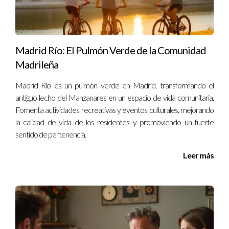
agente inmobiliario; sin embargo, esto dependerá del
mercado y las políticas del agente.
¿Dónde puedo encontrar información confiable
Madrid Río: El Pulmón Verde de la Comunidad
sobre estos gastos?
Madrileña
Puedes consultar fuentes oficiales como el portal del
Madrid Río es un pulmón verde en Madrid, transformando el
Ministerio de Transportes o hablar directamente con
antiguo lecho del Manzanares en un espacio de vida comunitaria.
profesionales del sector inmobiliario como Iraido Rodriguez
Fomenta actividades recreativas y eventos culturales, mejorando
para obtener información actualizada y precisa.
la calidad de vida de los residentes y promoviendo un fuerte
sentido de pertenencia.
Leer más