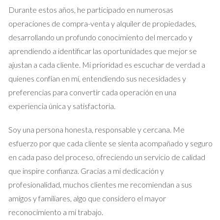
Caso 2: Alquiler de un local comercial
Durante estos años, he participado en numerosas
operaciones de compra-venta y alquiler de propiedades,
Supongamos que deseas abrir un negocio y decides alquilar un
desarrollando un profundo conocimiento del mercado y
local comercial en el centro de Madrid. El alquiler mensual
aprendiendo a identificar las oportunidades que mejor se
parece razonable, pero debes tener en cuenta otros gastos
ajustan a cada cliente. Mi prioridad es escuchar de verdad a
ocultos como las comisiones del agente inmobiliario, que
quienes confían en mí, entendiendo sus necesidades y
suelen ser del 10% del primer año de alquiler. Además, hay
preferencias para convertir cada operación en una
tasas administrativas y posibles depósitos adicionales
experiencia única y satisfactoria.
requeridos por el propietario. Si el alquiler mensual es de
1.500 euros, la comisión del agente podría ascender a 1.800
Soy una persona honesta, responsable y cercana. Me
euros más impuestos. A esto se suman los costos por
esfuerzo por que cada cliente se sienta acompañado y seguro
reformas necesarias para adecuar el local a tus necesidades,
en cada paso del proceso, ofreciendo un servicio de calidad
lo cual puede ser significativo dependiendo del estado del
que inspire confianza. Gracias a mi dedicación y
inmueble.
profesionalidad, muchos clientes me recomiendan a sus
Caso 3: Venta de propiedades
amigos y familiares, algo que considero el mayor
reconocimiento a mi trabajo.
Finalmente, consideremos el caso de alguien que desea