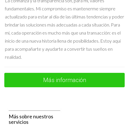
La confianza y la transparencia son, para mí, valores
coloca algunas mantas y cojines para mayor comodidad.
fundamentales. Mi compromiso es mantenerme siempre
actualizado para estar al día de las últimas tendencias y poder
Invitados inesperados
brindar las soluciones más adecuadas a cada situación. Para
A veces, las visitas pueden ser inesperadas. Mantener tu
mí, cada operación es mucho más que una transacción: es el
hogar en un estado semi-preparado puede ayudarte a
inicio de una nueva historia llena de posibilidades. Estoy aquí
manejar estas situaciones con gracia. Ten siempre a mano
para acompañarte y ayudarte a convertir tus sueños en
algunos snacks fáciles y asegúrate de que el baño esté limpio y
realidad.
ordenado. > “La clave está en estar siempre listo para recibir
a aquellos que valoramos.”
Más información
Conclusión
Preparar tu casa para las visitas no tiene por qué ser
estresante ni complicado. Con unos sencillos pasos, puedes
transformar tu hogar en un espacio acogedor que invite a la
Más sobre nuestros
conversación y la conexión. Recuerda que cada detalle
servicios
cuenta; desde la limpieza hasta la decoración, todo suma para