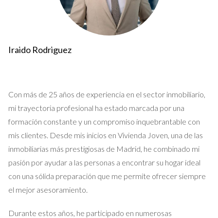
Decoración y estilo
La decoración juega un papel crucial en cómo se percibe tu
hogar. Optar por un estilo neutro y acogedor puede ayudar a
Iraido Rodriguez
que tus invitados se sientan cómodos. Considera añadir
algunos elementos decorativos como cojines coloridos o
cuadros que reflejen tu personalidad.
Con más de 25 años de experiencia en el sector inmobiliario,
mi trayectoria profesional ha estado marcada por una
Utiliza colores cálidos para crear un ambiente acogedor.
Incorpora plantas para dar vida a los espacios.
formación constante y un compromiso inquebrantable con
Asegúrate de que la iluminación sea suave y agradable.
mis clientes. Desde mis inicios en Vivienda Joven, una de las
inmobiliarias más prestigiosas de Madrid, he combinado mi
Creación de un ambiente acogedor
pasión por ayudar a las personas a encontrar su hogar ideal
El ambiente es clave para hacer sentir a tus invitados
con una sólida preparación que me permite ofrecer siempre
bienvenidos. Puedes lograr esto mediante el uso de aromas
el mejor asesoramiento.
agradables, como velas o difusores de aceites esenciales.
Además, considera poner música suave de fondo para crear
Durante estos años, he participado en numerosas