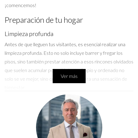
¡comencemos!
Preparación de tu hogar
Limpieza profunda
Antes de que lleguen tus visitantes, es esencial realizar una
limpieza profunda. Esto no solo incluye barrer y fregar los
pisos, sino también prestar atención a esos rincones olvidados
que suelen acumular polvo. Un hogar limpio y ordenado no
Ver más
solo se ve mejor, sino que también genera una sensación de
bienestar.
Asegúrate de limpiar ventanas y espejos para maximizar
la luz natural.
Deshazte de cualquier desorden innecesario; menos es
más.
Presta especial atención a los baños; asegúrate de que
estén impecables y bien abastecidos con toallas limpias.