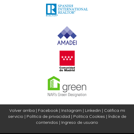
Volver arriba
|
Facebook
|
Instagram
|
Linkedin
|
Califica mi
servicio
|
Política de privacidad
|
Politica Cookies
|
Índice de
contenidos
|
Ingreso de usuario