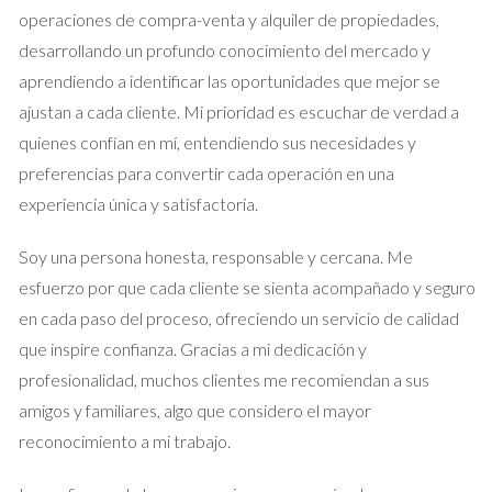
una atmósfera relajante. > “Un hogar debe ser un refugio
operaciones de compra-venta y alquiler de propiedades,
donde las personas se sientan seguras y cómodas.”
desarrollando un profundo conocimiento del mercado y
aprendiendo a identificar las oportunidades que mejor se
Casos prácticos
ajustan a cada cliente. Mi prioridad es escuchar de verdad a
Visita familiar
quienes confían en mí, entendiendo sus necesidades y
preferencias para convertir cada operación en una
Cuando recibes a familiares, es importante mostrarles que te
experiencia única y satisfactoria.
importa su visita. Prepara sus platos favoritos o crea un
espacio especial para compartir anécdotas y risas. Un buen
Soy una persona honesta, responsable y cercana. Me
ejemplo sería organizar una cena informal en el comedor,
esfuerzo por que cada cliente se sienta acompañado y seguro
decorando la mesa con flores frescas y velas.
en cada paso del proceso, ofreciendo un servicio de calidad
que inspire confianza. Gracias a mi dedicación y
Reunión con amigos
profesionalidad, muchos clientes me recomiendan a sus
Las reuniones con amigos son una excelente oportunidad para
amigos y familiares, algo que considero el mayor
mostrar tu hogar. Prepara aperitivos fáciles de comer y
reconocimiento a mi trabajo.
asegúrate de tener suficientes bebidas frías. Un área al aire
libre puede ser ideal si el clima lo permite; simplemente