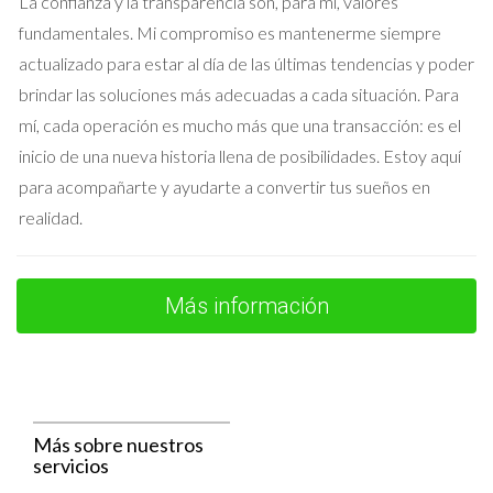
La confianza y la transparencia son, para mí, valores
dudes en buscar asesoramiento profesional para asegurarte
fundamentales. Mi compromiso es mantenerme siempre
de que estás tomando las decisiones correctas. Recuerda
actualizado para estar al día de las últimas tendencias y poder
que cada caso es único y contar con la ayuda adecuada puede
brindar las soluciones más adecuadas a cada situación. Para
marcar la diferencia entre pagar más impuestos de los
mí, cada operación es mucho más que una transacción: es el
necesarios o disfrutar plenamente de tus ganancias. Si estás
inicio de una nueva historia llena de posibilidades. Estoy aquí
listo para dar el siguiente paso y necesitas más información
para acompañarte y ayudarte a convertir tus sueños en
sobre cómo evitar la doble imposición al vender o invertir, no
realidad.
dudes en contactar conmigo, Iraido Rodriguez. Estoy aquí
para ayudarte a navegar este complejo mundo fiscal y
asegurar que obtengas lo mejor para ti.
Más información
Preguntas Frecuentes
¿Qué es la doble imposición?
La doble imposición ocurre cuando una persona o entidad es
Más sobre nuestros
servicios
gravada por el mismo ingreso o ganancia en más de un país.