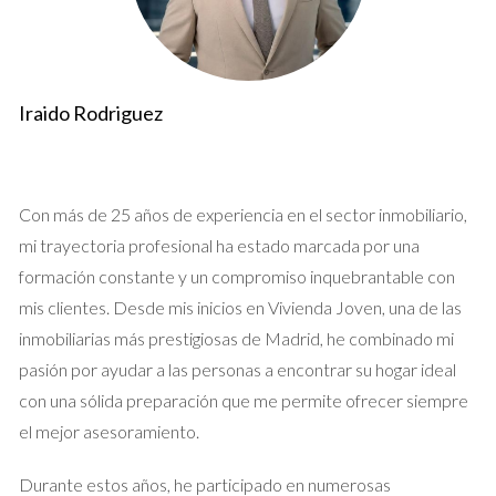
Supongamos que eres un emprendedor que ha decidido
expandir su negocio más allá de las fronteras españolas. Al
hacerlo, es posible que debas pagar impuestos tanto en
Iraido Rodriguez
España como en el país donde operas. Aquí es donde entran
en juego los tratados fiscales. La clave está en estructurar tu
negocio de manera que puedas beneficiarte de estos
tratados. Por ejemplo, si tienes una empresa registrada en
Con más de 25 años de experiencia en el sector inmobiliario,
Madrid pero realizas ventas en América Latina, asegúrate de
mi trayectoria profesional ha estado marcada por una
investigar si existe un tratado de doble imposición entre
formación constante y un compromiso inquebrantable con
España y esos países. Esto puede permitirte reducir
mis clientes. Desde mis inicios en Vivienda Joven, una de las
significativamente tu carga tributaria al evitar la doble
inmobiliarias más prestigiosas de Madrid, he combinado mi
imposición sobre las ganancias obtenidas.
pasión por ayudar a las personas a encontrar su hogar ideal
con una sólida preparación que me permite ofrecer siempre
Caso 3: Inversiones en el Extranjero
el mejor asesoramiento.
Si decides invertir en acciones o bonos emitidos por
Durante estos años, he participado en numerosas
empresas extranjeras, también podrías enfrentarte a la doble