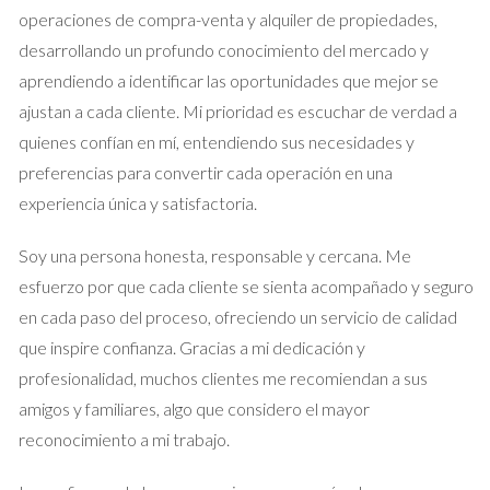
operaciones de compra-venta y alquiler de propiedades,
imposición. En este caso, algunos países aplican retenciones
desarrollando un profundo conocimiento del mercado y
sobre los dividendos o intereses pagados a inversores
aprendiendo a identificar las oportunidades que mejor se
extranjeros. Sin embargo, gracias a los convenios fiscales,
ajustan a cada cliente. Mi prioridad es escuchar de verdad a
podrías recuperar parte de esos impuestos. Por ejemplo, si
quienes confían en mí, entendiendo sus necesidades y
recibes dividendos de una empresa estadounidense mientras
preferencias para convertir cada operación en una
resides en España, podrías estar sujeto a una retención del
experiencia única y satisfactoria.
30% en EE.UU., pero gracias al tratado entre ambos países,
podrías recuperar parte de esa cantidad al presentar tu
Soy una persona honesta, responsable y cercana. Me
declaración fiscal en España.
esfuerzo por que cada cliente se sienta acompañado y seguro
Conclusión
en cada paso del proceso, ofreciendo un servicio de calidad
que inspire confianza. Gracias a mi dedicación y
Evitar la doble imposición al vender propiedades o realizar
profesionalidad, muchos clientes me recomiendan a sus
negocios internacionales desde Madrid no solo es posible,
amigos y familiares, algo que considero el mayor
sino necesario para maximizar tus beneficios económicos. La
reconocimiento a mi trabajo.
clave radica en informarte adecuadamente sobre los
tratados fiscales y cómo aplicarlos a tu situación particular. No