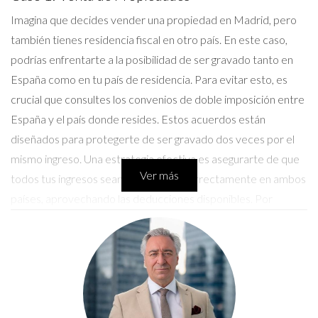
Imagina que decides vender una propiedad en Madrid, pero
también tienes residencia fiscal en otro país. En este caso,
podrías enfrentarte a la posibilidad de ser gravado tanto en
España como en tu país de residencia. Para evitar esto, es
crucial que consultes los convenios de doble imposición entre
España y el país donde resides. Estos acuerdos están
diseñados para protegerte de ser gravado dos veces por el
mismo ingreso. Una estrategia efectiva es asegurarte de que
Ver más
todos tus ingresos sean reportados correctamente en ambos
países, aprovechando las deducciones disponibles. Por
ejemplo, si vendes una propiedad por 300,000 euros y has
pagado 50,000 euros en impuestos en España, puedes
solicitar un crédito fiscal en tu país de residencia por esa
cantidad.
Caso 2: Negocios Internacionales