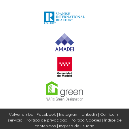
Volver arriba
|
Facebook
|
Instagram
|
Linkedin
|
Califica mi
servicio
|
Política de privacidad
|
Politica Cookies
|
Índice de
contenidos
|
Ingreso de usuario