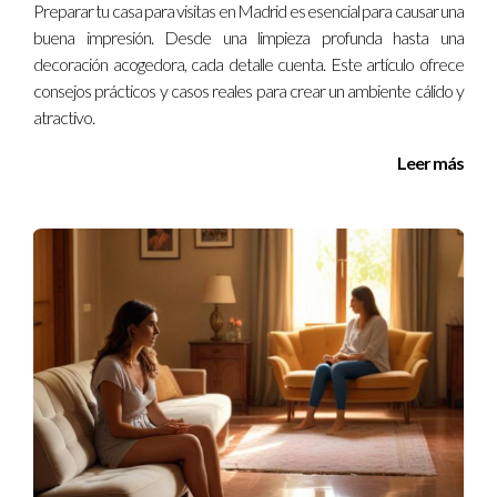
Preparar tu casa para visitas en Madrid es esencial para causar una
¿Es necesario contratar un asesor fiscal para
buena impresión. Desde una limpieza profunda hasta una
evitar la doble imposición?
decoración acogedora, cada detalle cuenta. Este artículo ofrece
Aunque no es estrictamente necesario, contar con un asesor
consejos prácticos y casos reales para crear un ambiente cálido y
atractivo.
fiscal especializado puede facilitar mucho el proceso y
garantizar que aproveches todas las oportunidades
Leer más
disponibles. Recuerda que estoy aquí para ayudarte con
cualquier duda adicional que tengas sobre este tema tan
importante. ¡No dudes en contactarme!