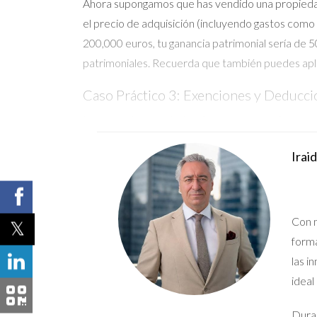
Ahora supongamos que has vendido una propiedad qu
el precio de adquisición (incluyendo gastos como 
200,000 euros, tu ganancia patrimonial sería de 5
patrimoniales. Recuerda que también puedes aplica
Caso Práctico 3: Exenciones y Deducc
Las exenciones y deducciones son aspectos crucial
vivienda habitual para adquirir otra más económi
Irai
gastos relacionados con la venta (como comisione
asegurarte de maximizar tus beneficios fiscales.
Conclusión
Con m
Declarar la venta de tu vivienda puede parecer c
forma
aprovechar al máximo las exenciones disponibles. 
las i
planificación fiscal adecuada puede ahorrarte mu
ideal
gestionar este proceso correctamente, no dudes 
Duran