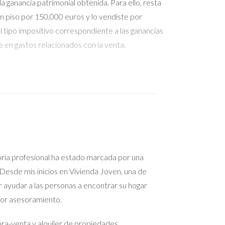
 ganancia patrimonial obtenida. Para ello, resta
un piso por 150,000 euros y lo vendiste por
l tipo impositivo correspondiente a las ganancias
e en gastos relacionados con la venta.
i eres mayor de 65 años o si has vendido tu
patrimoniales. Además, ten en cuenta que los
 un registro detallado de todos estos gastos para
oria profesional ha estado marcada por una
o de preparación, puedes hacerlo sin problemas y
Desde mis inicios en Vivienda Joven, una de
íficas sobre tu situación particular. La
r ayudar a las personas a encontrar su hogar
 vivienda o necesitas más información sobre cómo
jor asesoramiento.
amino hacia una transición exitosa.
a-venta y alquiler de propiedades,