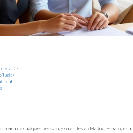
u Vivi
<>
bituala>
bitual
s
n la vida de cualquier persona, y si resides en Madrid, España, e