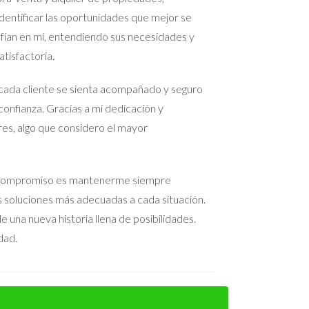
entificar las oportunidades que mejor se
nfían en mí, entendiendo sus necesidades y
tisfactoria.
cada cliente se sienta acompañado y seguro
confianza. Gracias a mi dedicación y
res, algo que considero el mayor
 Mi compromiso es mantenerme siempre
as soluciones más adecuadas a cada situación.
servar toda la documentación pertinente.
 una nueva historia llena de posibilidades.
dad.
iones.