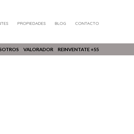
NTES
PROPIEDADES
BLOG
CONTACTO
OSOTROS
VALORADOR
REINVENTATE +55