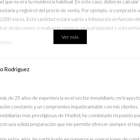
e no era tu residencia habitual. En este caso, deberás calcular la
notaría y registro) del precio de venta. Por ejemplo, si compraste 
0,000 euros. Esta cantidad estará sujeta a tributación en función de
r deducciones si realizaste mejoras en la propiedad o si incurrist
Ver más
iones
es a considerar al declarar la venta de tu vivienda. Por ejemplo, s
ca, puedes estar exento del pago del impuesto sobre las ganancias 
do Rodriguez
s inmobiliarias o gastos notariales) pueden ser deducibles. Mantén
ás de 25 años de experiencia en el sector inmobiliario, mi trayect
omplicado al principio, pero con la información adecuada y un poc
ción constante y un compromiso inquebrantable con mis clientes. 
Recuerda siempre consultar con un profesional si tienes dudas espec
nmobiliarias más prestigiosas de Madrid, he combinado mi pasión po
cho dinero y estrés a largo plazo. Si estás pensando en vender tu
 con una sólida preparación que me permite ofrecer siempre el me
en contactar conmigo. Estoy aquí para ayudarte en cada paso del c
te estos años, he participado en numerosas operaciones de compr