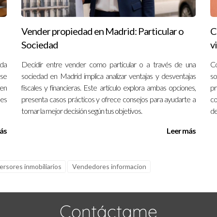
Vender propiedad en Madrid: Particular o
C
Sociedad
v
nda
Decidir entre vender como particular o a través de una
Co
 se
sociedad en Madrid implica analizar ventajas y desventajas
so
den
fiscales y financieras. Este artículo explora ambas opciones,
pr
des
presenta casos prácticos y ofrece consejos para ayudarte a
co
tomar la mejor decisión según tus objetivos.
de
ás
Leer más
ersores inmobiliarios
Vendedores informacion
Contáctame