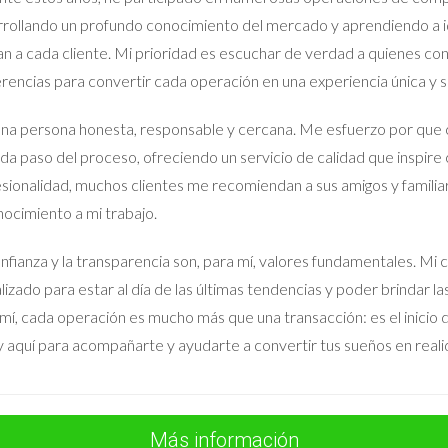
rollando un profundo conocimiento del mercado y aprendiendo a id
an a cada cliente. Mi prioridad es escuchar de verdad a quienes co
r la venta?
rencias para convertir cada operación en una experiencia única y sa
gistro).
na persona honesta, responsable y cercana. Me esfuerzo por que 
izadas.
da paso del proceso, ofreciendo un servicio de calidad que inspire 
l?
sionalidad, muchos clientes me recomiendan a sus amigos y familia
ocimiento a mi trabajo.
ecio de adquisición (más gastos) del precio de venta.
nfianza y la transparencia son, para mí, valores fundamentales.
nos del precio que pagué?
lizado para estar al día de las últimas tendencias y poder brindar l
ndrás ganancia patrimonial que declarar; sin embargo, deberías con
mí, cada operación es mucho más que una transacción: es el inicio de
tir el dinero?
 aquí para acompañarte y ayudarte a convertir tus sueños en reali
ra reinvertir en otra vivienda habitual y beneficiarte de las exenc
nal?
Más información