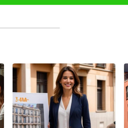
ede ser muy útil para optimizar tu declaración y asegurarte de cum
ar cualquier transacción inmobiliaria. Si necesitas más ayuda o ti
actarme directamente. Soy Iraido Rodriguez y estoy aquí para apoy