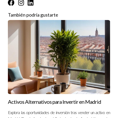
organizar tus documentos y asegúrate de estar al día con tus
obligaciones fiscales. Te sentirás mucho más tranquilo
También podría gustarte
sabiendo que estás haciendo las cosas bien.
Preguntas Frecuentes
¿Qué modelo debo presentar si alquilo mi
vivienda?
Para declarar ingresos por alquileres turísticos, deberás
presentar el modelo 303 trimestralmente para el IVA y el
modelo 130 para el IRPF. Para alquileres de larga duración,
presenta el modelo 100 anualmente.
¿Puedo deducir gastos relacionados con mi
propiedad?
Activos Alternativos para Invertir en Madrid
Sí, puedes deducir ciertos gastos como reparaciones, seguros
Explora las oportunidades de inversión tras vender un activo en
y otros costos necesarios para mantener la propiedad en