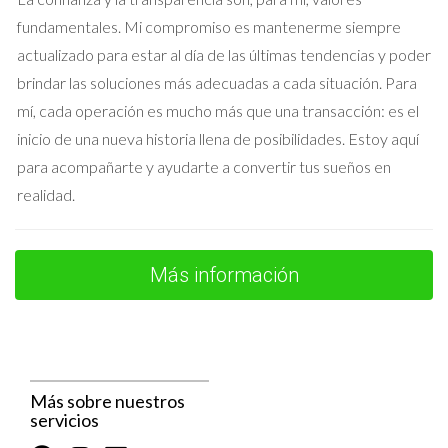
trimestralmente es esencial para mantenerte al día con tus
fundamentales. Mi compromiso es mantenerme siempre
obligaciones fiscales. Además, considera establecer un
actualizado para estar al día de las últimas tendencias y poder
contrato claro con tus inquilinos para evitar malentendidos en
brindar las soluciones más adecuadas a cada situación. Para
cuanto a las condiciones del alquiler. La comunicación abierta
mí, cada operación es mucho más que una transacción: es el
es clave para una buena relación arrendador-inquilino.
inicio de una nueva historia llena de posibilidades. Estoy aquí
para acompañarte y ayudarte a convertir tus sueños en
Conclusión
realidad.
Declarar los ingresos por alquiler en Madrid puede parecer
complicado al principio, pero con la información adecuada y un
poco de organización, puedes cumplir con Hacienda sin
Más información
problemas ni sorpresas desagradables. Recuerda siempre
mantener un registro detallado de tus ingresos y gastos, así
como estar al tanto de las normativas vigentes. Si sientes que
necesitas ayuda adicional o asesoría personalizada, no dudes
Más sobre nuestros
en contactar a Iraido Rodriguez; su experiencia puede ser
servicios
invaluable para ti. ¡No esperes más! Empieza hoy mismo a