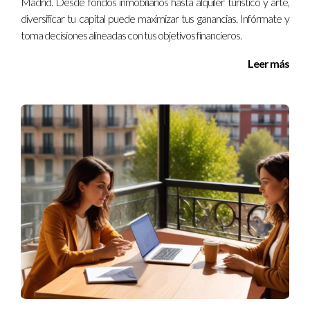
Madrid. Desde fondos inmobiliarios hasta alquiler turístico y arte,
condiciones adecuadas.
diversificar tu capital puede maximizar tus ganancias. Infórmate y
toma decisiones alineadas con tus objetivos financieros.
¿Qué pasa si no declaro mis ingresos por alquiler?
Leer más
No declarar tus ingresos puede resultar en sanciones
económicas y problemas legales con Hacienda. Es
fundamental cumplir con todas las obligaciones fiscales
correspondientes.
¿Necesito un contrato formal para alquilar mi
vivienda?
Sí, es recomendable firmar un contrato formal que cumpla
con la normativa vigente para proteger tanto al arrendador
como al inquilino.
¿Dónde puedo encontrar más información sobre
la declaración de alquileres?
Puedes consultar la página oficial de la Agencia Tributaria o