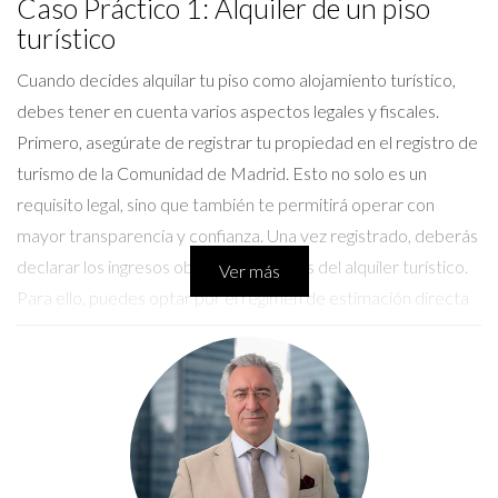
Caso Práctico 1: Alquiler de un piso
turístico
Cuando decides alquilar tu piso como alojamiento turístico,
debes tener en cuenta varios aspectos legales y fiscales.
Primero, asegúrate de registrar tu propiedad en el registro de
turismo de la Comunidad de Madrid. Esto no solo es un
requisito legal, sino que también te permitirá operar con
mayor transparencia y confianza. Una vez registrado, deberás
declarar los ingresos obtenidos a través del alquiler turístico.
Ver más
Para ello, puedes optar por el régimen de estimación directa
o la estimación objetiva. La elección dependerá del volumen
de ingresos y gastos que tengas. Si optas por la estimación
directa, podrás deducir gastos como la limpieza, el mobiliario o
incluso una parte proporcional del IBI. Además, recuerda que
deberás presentar el modelo 303 trimestralmente para el
IVA y el modelo 130 para el IRPF. No olvides llevar un control