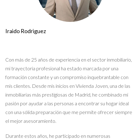
riguroso de tus ingresos y gastos; esto facilitará tu declaración
y evitará sorpresas desagradables.
Caso Práctico 2: Alquiler de larga
Iraido Rodriguez
duración
El alquiler de larga duración es una opción muy común entre
los propietarios madrileños. En este caso, los ingresos se
Con más de 25 años de experiencia en el sector inmobiliario,
declaran como rendimientos del capital inmobiliario. Es
mi trayectoria profesional ha estado marcada por una
importante que firmes un contrato de arrendamiento que
formación constante y un compromiso inquebrantable con
cumpla con la Ley de Arrendamientos Urbanos (LAU), lo cual
mis clientes. Desde mis inicios en Vivienda Joven, una de las
te protegerá ante posibles conflictos con inquilinos. Al igual
inmobiliarias más prestigiosas de Madrid, he combinado mi
que en el caso anterior, tendrás derecho a deducir ciertos
pasión por ayudar a las personas a encontrar su hogar ideal
gastos relacionados con la propiedad. Esto incluye
con una sólida preparación que me permite ofrecer siempre
reparaciones, seguros y otros gastos necesarios para
el mejor asesoramiento.
mantener la vivienda en condiciones óptimas para los
Durante estos años, he participado en numerosas
inquilinos. Sin embargo, ten en cuenta que no todos los gastos