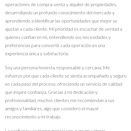
operaciones de compra-venta y alquiler de propiedades,
son deducibles; asegúrate de consultar la normativa vigente o
desarrollando un profundo conocimiento del mercado y
buscar asesoría profesional si es necesario. Recuerda
aprendiendo a identificar las oportunidades que mejor se
presentar el modelo 100 anualmente para declarar tus
ajustan a cada cliente. Mi prioridad es escuchar de verdad a
ingresos por alquileres. Si tienes dudas sobre cómo hacerlo
quienes confían en mí, entendiendo sus necesidades y
correctamente, no dudes en contactar a un asesor fiscal.
preferencias para convertir cada operación en una
Caso Práctico 3: Alquiler de una
experiencia única y satisfactoria.
habitación
Soy una persona honesta, responsable y cercana. Me
Si decides alquilar una habitación en tu vivienda habitual,
esfuerzo por que cada cliente se sienta acompañado y seguro
también debes cumplir con ciertas obligaciones fiscales. En
en cada paso del proceso, ofreciendo un servicio de calidad
este caso, los ingresos se consideran rendimientos del trabajo
que inspire confianza. Gracias a mi dedicación y
si alquilas a estudiantes o profesionales temporales. Aquí
profesionalidad, muchos clientes me recomiendan a sus
también podrás deducir una parte proporcional de los gastos
amigos y familiares, algo que considero el mayor
relacionados con la vivienda. Es fundamental que informes a
reconocimiento a mi trabajo.
Hacienda sobre estos ingresos, ya que no hacerlo puede
acarrear sanciones. Presentar el modelo 130
La confianza y la transparencia son, para mí, valores