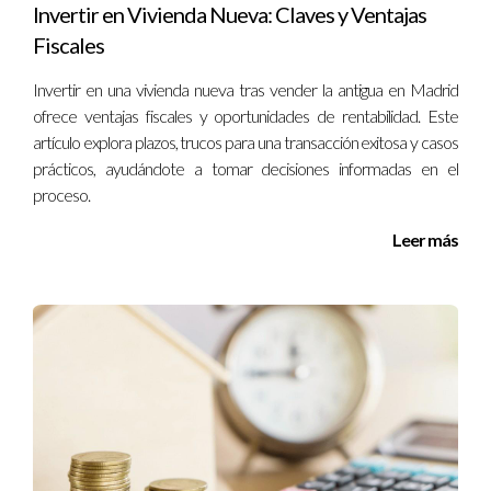
Invertir en Vivienda Nueva: Claves y Ventajas
contactar a un asesor fiscal como Iraido Rodriguez para
Fiscales
obtener orientación personalizada sobre tu situación
específica.
Invertir en una vivienda nueva tras vender la antigua en Madrid
ofrece ventajas fiscales y oportunidades de rentabilidad. Este
artículo explora plazos, trucos para una transacción exitosa y casos
prácticos, ayudándote a tomar decisiones informadas en el
proceso.
Leer más