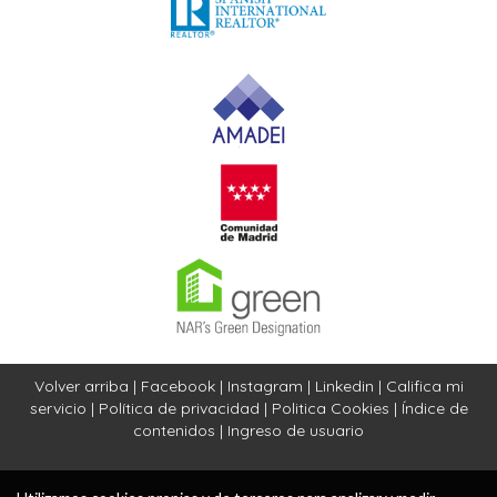
Volver arriba
|
Facebook
|
Instagram
|
Linkedin
|
Califica mi
servicio
|
Política de privacidad
|
Politica Cookies
|
Índice de
contenidos
|
Ingreso de usuario