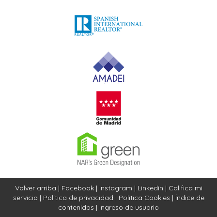
Volver arriba
|
Facebook
|
Instagram
|
Linkedin
|
Califica mi
servicio
|
Política de privacidad
|
Politica Cookies
|
Índice de
contenidos
|
Ingreso de usuario