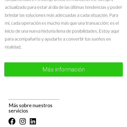
actualizado para estar al día de las últimas tendencias y poder
Puedes aumentar el valor neto haciendo mejoras en la
brindar las soluciones más adecuadas a cada situación. Para
propiedad o asegurándote de pagar más capital sobre la
mí, cada operación es mucho más que una transacción: es el
hipoteca.
inicio de una nueva historia llena de posibilidades. Estoy aquí
¿Es importante calcular el valor neto antes de
para acompañarte y ayudarte a convertir tus sueños en
vender?
realidad.
Sí, saber tu valor neto te ayuda a establecer un precio justo y
realista para tu venta.
Más información
¿Puedo calcularlo yo mismo?
Sí, con las herramientas adecuadas y un poco de investigación
puedes hacer este cálculo tú mismo.
¿Qué hacer si mi valor neto es negativo?
Más sobre nuestros
servicios
Tener un valor neto negativo puede ser preocupante.
Considera opciones como refinanciar tu hipoteca o vender la