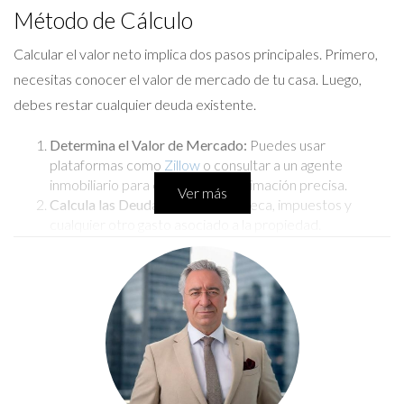
Método de Cálculo
Calcular el valor neto implica dos pasos principales. Primero,
necesitas conocer el valor de mercado de tu casa. Luego,
debes restar cualquier deuda existente.
Determina el Valor de Mercado:
Puedes usar
plataformas como
Zillow
o consultar a un agente
inmobiliario para obtener una estimación precisa.
Ver más
Calcula las Deudas:
Incluye hipoteca, impuestos y
cualquier otro gasto asociado a la propiedad.
Resta las Deudas del Valor de Mercado:
Esta fórmula
simple te dará tu valor neto.
LLÁMAME AHORA
Estudio de Caso 1: Familia Pérez
La familia Pérez tenía una casa en un vecindario en