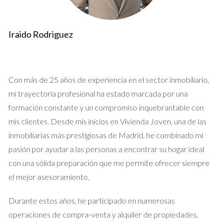
crecimiento. El valor de mercado era de 300,000 euros y
tenían una hipoteca pendiente de 150,000 euros. Al calcular
su valor neto, encontraron que era de 150,000 euros.
Iraido Rodriguez
Aprovecha esta información para evaluar tu
situación financiera.
Con más de 25 años de experiencia en el sector inmobiliario,
mi trayectoria profesional ha estado marcada por una
Estudio de Caso 2: Sr. Gómez
formación constante y un compromiso inquebrantable con
El Sr. Gómez se encontró con que su propiedad estaba
mis clientes. Desde mis inicios en Vivienda Joven, una de las
sobrevalorada en comparación con otras en su área. Después
inmobiliarias más prestigiosas de Madrid, he combinado mi
de investigar, descubrió que su casa valía solo 250,000 euros,
pasión por ayudar a las personas a encontrar su hogar ideal
pero debía 200,000 euros. Su valor neto era solo 50,000
con una sólida preparación que me permite ofrecer siempre
euros.
el mejor asesoramiento.
Durante estos años, he participado en numerosas
No subestimes la importancia de un buen análisis
del mercado.
operaciones de compra-venta y alquiler de propiedades,