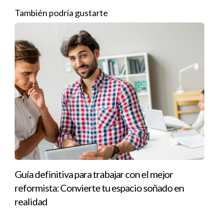
propiedad si es necesario.
También podría gustarte
Iraido Rodríguez es un experto en el área inmobiliaria con años
de experiencia ayudando a personas a entender sus finanzas
relacionadas con la vivienda. Si deseas asesoramiento
personalizado o tienes preguntas adicionales sobre cómo
calcular el valor neto de tu casa actual, no dudes en
contactarme al número proporcionado arriba. Estoy aquí para
ayudarte en cada paso del camino hacia tu nueva compra.
Guía definitiva para trabajar con el mejor
reformista: Convierte tu espacio soñado en
realidad