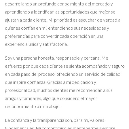
desarrollando un profundo conocimiento del mercado y
Estudio de Caso 3: Pareja Ruiz
aprendiendo a identificar las oportunidades que mejor se
ajustan a cada cliente. Mi prioridad es escuchar de verdad a
La pareja Ruiz adquirió su hogar por 400,000 euros hace cinco
quienes confían en mí, entendiendo sus necesidades y
años. Con la revalorización del mercado, ahora vale
preferencias para convertir cada operación en una
aproximadamente 500,000 euros. Con una deuda hipotecaria
experiencia única y satisfactoria.
de 250,000 euros, su valor neto alcanzó los 250,000 euros.
Soy una persona honesta, responsable y cercana. Me
Puedes usar estos ejemplos como guía para tu
esfuerzo por que cada cliente se sienta acompañado y seguro
propio cálculo.
en cada paso del proceso, ofreciendo un servicio de calidad
que inspire confianza. Gracias a mi dedicación y
Preguntas Frecuentes
profesionalidad, muchos clientes me recomiendan a sus
¿Qué es el valor neto de una casa?
amigos y familiares, algo que considero el mayor
reconocimiento a mi trabajo.
El valor neto es la diferencia entre el valor total de mercado
de la casa y las deudas que se tienen sobre ella.
La confianza y la transparencia son, para mí, valores
¿Cómo puedo aumentar el valor neto de mi casa?
fundamentales. Mi compromiso es mantenerme siempre