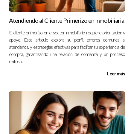
Las escrituras son fundamentales porque acreditan quién es
el propietario legal del inmueble; sin ellas no puedes realizar
ninguna transacción.
Atendiendo al Cliente Primerizo en Inmobiliaria
¿Qué sucede si tengo deudas del IBI?
El cliente primerizo en el sector inmobiliario requiere orientación y
apoyo. Este artículo explora su perfil, errores comunes al
Tener deudas pendientes del IBI puede complicar la venta; es
atenderlos, y estrategias efectivas para facilitar su experiencia de
recomendable regularizar estas obligaciones antes de poner
compra, garantizando una relación de confianza y un proceso
tu propiedad en el mercado.
exitoso.
¿Necesito ayuda profesional para vender mi casa?
Leer más
Contar con un agente inmobiliario puede facilitar mucho el
proceso; ellos conocen bien el mercado y pueden ayudarte a
preparar toda la documentación necesaria.
¿Cuánto tiempo toma reunir todos estos
documentos?
El tiempo varía según cada caso; algunos documentos pueden