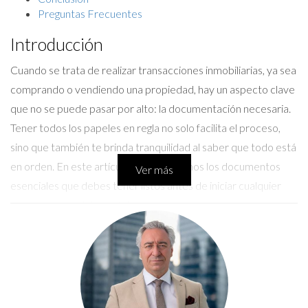
Preguntas Frecuentes
Introducción
Cuando se trata de realizar transacciones inmobiliarias, ya sea
comprando o vendiendo una propiedad, hay un aspecto clave
que no se puede pasar por alto: la documentación necesaria.
Tener todos los papeles en regla no solo facilita el proceso,
sino que también te brinda tranquilidad al saber que todo está
en orden. En este artículo, desglosaremos los documentos
Ver más
esenciales que debes tener listos antes de iniciar cualquier
operación inmobiliaria. Además, compartiremos experiencias
reales que ilustran la importancia de estar preparado y cómo
esto puede influir en el resultado final.
Documentos Necesarios
Contar con la documentación adecuada es crucial para evitar