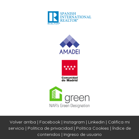
Volver arriba
|
Facebook
|
Instagram
|
Linkedin
|
Califica mi
servicio
|
Política de privacidad
|
Politica Cookies
|
Índice de
contenidos
|
Ingreso de usuario