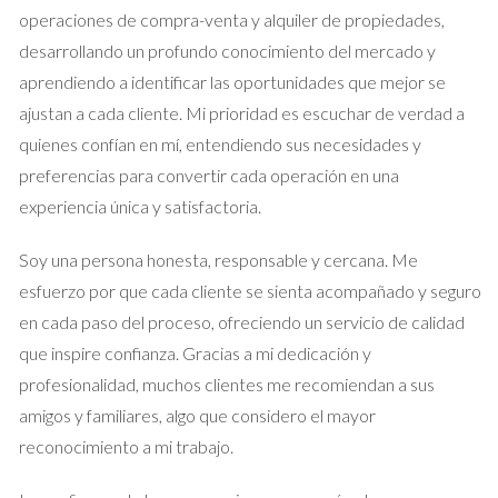
propiedad, como reformas o ampliaciones, asegúrate de que
operaciones de compra-venta y alquiler de propiedades,
estén debidamente registradas.
desarrollando un profundo conocimiento del mercado y
aprendiendo a identificar las oportunidades que mejor se
IBI y Recibos
ajustan a cada cliente. Mi prioridad es escuchar de verdad a
El Impuesto sobre Bienes Inmuebles (IBI) es un tributo que
quienes confían en mí, entendiendo sus necesidades y
deben pagar todos los propietarios. Tener al día los recibos
preferencias para convertir cada operación en una
del IBI es fundamental para demostrar que no existen deudas
experiencia única y satisfactoria.
pendientes sobre la propiedad. Además, si has realizado
mejoras en tu inmueble, contar con recibos de estas obras
Soy una persona honesta, responsable y cercana. Me
puede aumentar su valor en el mercado.
esfuerzo por que cada cliente se sienta acompañado y seguro
en cada paso del proceso, ofreciendo un servicio de calidad
Casos Prácticos
que inspire confianza. Gracias a mi dedicación y
Para ilustrar mejor la importancia de tener toda la
profesionalidad, muchos clientes me recomiendan a sus
documentación lista, compartimos tres casos prácticos que
amigos y familiares, algo que considero el mayor
reflejan situaciones comunes en el ámbito inmobiliario.
reconocimiento a mi trabajo.
Caso 1: Compra de Primera Vivienda