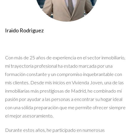
sorpresas desagradables durante el proceso de compra o
venta. A continuación, te presentamos los documentos más
importantes que deberías tener listos.
Iraido Rodriguez
Nota Simple
La nota simple es un documento que proporciona información
básica sobre la propiedad, incluyendo su situación registral.
Con más de 25 años de experiencia en el sector inmobiliario,
Este documento es esencial porque permite verificar si hay
mi trayectoria profesional ha estado marcada por una
cargas o gravámenes sobre la propiedad. Es recomendable
formación constante y un compromiso inquebrantable con
solicitarla antes de realizar cualquier oferta formal.
mis clientes. Desde mis inicios en Vivienda Joven, una de las
inmobiliarias más prestigiosas de Madrid, he combinado mi
Escrituras
pasión por ayudar a las personas a encontrar su hogar ideal
Las escrituras son el documento legal que acredita la
con una sólida preparación que me permite ofrecer siempre
propiedad del inmueble. Al vender una propiedad, es
el mejor asesoramiento.
necesario presentar las escrituras originales y asegurarse de
que estén actualizadas. Si has realizado modificaciones en la
Durante estos años, he participado en numerosas