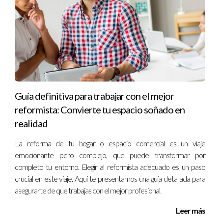
Si vendes tu casa por menos dinero del que pagaste tendrás
una pérdida patrimonial que puede ser compensada con
ganancias obtenidas en otras inversiones.
¿Es necesario declarar si no obtengo ganancias?
Aunque no obtengas ganancias patrimoniales significativas o
incluso tengas pérdidas, es recomendable consultar con un
Guía definitiva para trabajar con el mejor
experto para asegurarte de cumplir con todas tus
reformista: Convierte tu espacio soñado en
obligaciones fiscales. Recuerda siempre estar informado y
realidad
preparado para afrontar cualquier situación relacionada con
tus bienes inmuebles; si necesitas más información o asesoría
La reforma de tu hogar o espacio comercial es un viaje
personalizada sobre este tema tan importante como lo es
emocionante pero complejo, que puede transformar por
vender tu vivienda y sus implicaciones fiscales ¡no dudes en
completo tu entorno. Elegir al reformista adecuado es un paso
crucial en este viaje. Aquí te presentamos una guía detallada para
contactar a Iraido Rodriguez!
asegurarte de que trabajas con el mejor profesional.
Leer más