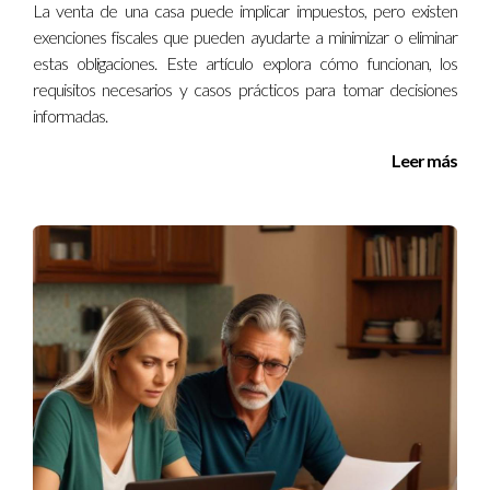
La venta de una casa puede implicar impuestos, pero existen
Conclusión
exenciones fiscales que pueden ayudarte a minimizar o eliminar
estas obligaciones. Este artículo explora cómo funcionan, los
Entender cuánto hay que pagar a Hacienda por la venta de
requisitos necesarios y casos prácticos para tomar decisiones
una vivienda puede parecer abrumador al principio; sin
informadas.
embargo, con un poco de información y preparación podrás
Leer más
manejarlo sin problemas. Recuerda siempre documentar
todos los gastos relacionados con la compra y venta para
maximizar tus deducciones. Si te sientes perdido o necesitas
ayuda adicional para navegar este proceso complejo, no
dudes en contactar a un profesional como Iraido Rodriguez.
¡No estás solo en esto! Si te ha gustado este artículo o tienes
alguna pregunta adicional sobre cómo manejar tus impuestos
al vender tu vivienda, ¡déjanos un comentario! Estamos aquí
para ayudarte.
Preguntas Frecuentes