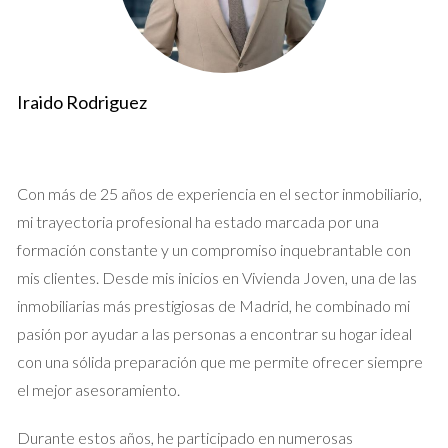
Ganancias Patrimoniales y su Cálculo
Cuando vendes una propiedad, lo primero que debes
Iraido Rodriguez
considerar es si has obtenido una ganancia o pérdida
patrimonial. La ganancia patrimonial se calcula restando el
precio de adquisición del precio de venta. Es fundamental
tener en cuenta todos los gastos asociados a la compra y
Con más de 25 años de experiencia en el sector inmobiliario,
venta, como notaría, registro y otros costos que pueden
mi trayectoria profesional ha estado marcada por una
afectar el cálculo final.
formación constante y un compromiso inquebrantable con
mis clientes. Desde mis inicios en Vivienda Joven, una de las
Caso Práctico 1: Venta de una Vivienda Habitual
inmobiliarias más prestigiosas de Madrid, he combinado mi
Imagina que compraste tu vivienda habitual por 200,000
pasión por ayudar a las personas a encontrar su hogar ideal
euros y ahora decides venderla por 300,000 euros. La
con una sólida preparación que me permite ofrecer siempre
ganancia patrimonial sería:
el mejor asesoramiento.
Durante estos años, he participado en numerosas
300,000 - 200,000 = 100,000 euros.