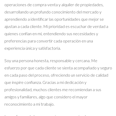
operaciones de compra-venta y alquiler de propiedades,
desarrollando un profundo conocimiento del mercado y
Sin embargo, también puedes deducir gastos como la reforma
aprendiendo a identificar las oportunidades que mejor se
realizada o los honorarios del agente inmobiliario. Si esos
ajustan a cada cliente. Mi prioridad es escuchar de verdad a
gastos suman 20,000 euros, tu ganancia neta sería:
quienes confían en mí, entendiendo sus necesidades y
preferencias para convertir cada operación en una
100,000 - 20,000 = 80,000 euros.
experiencia única y satisfactoria.
Esta cantidad será la base sobre la cual calcularás el IRPF
Soy una persona honesta, responsable y cercana. Me
correspondiente.
esfuerzo por que cada cliente se sienta acompañado y seguro
Caso Práctico 2: Venta de una Vivienda No
en cada paso del proceso, ofreciendo un servicio de calidad
Habitual
que inspire confianza. Gracias a mi dedicación y
profesionalidad, muchos clientes me recomiendan a sus
Ahora supongamos que vendes una propiedad que no has
amigos y familiares, algo que considero el mayor
utilizado como residencia habitual. Compraste esta vivienda
reconocimiento a mi trabajo.
por 150,000 euros y la vendiste por 250,000 euros. En este
caso, tu ganancia patrimonial sería: