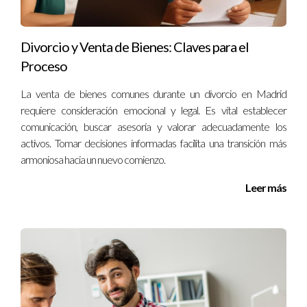
¿Qué es el IRPF?
El IRPF es el Impuesto sobre la Renta de las Personas Físicas
Divorcio y Venta de Bienes: Claves para el
y se aplica a las ganancias obtenidas por los ciudadanos
Proceso
españoles.
La venta de bienes comunes durante un divorcio en Madrid
¿Cómo se calcula la ganancia patrimonial?
requiere consideración emocional y legal. Es vital establecer
comunicación, buscar asesoría y valorar adecuadamente los
La ganancia patrimonial se calcula restando el precio de
activos. Tomar decisiones informadas facilita una transición más
adquisición del precio de venta y considerando todos los
armoniosa hacia un nuevo comienzo.
gastos asociados.
Leer más
¿Puedo deducir gastos relacionados con la venta?
Sí, puedes deducir ciertos gastos como honorarios notariales
o reformas realizadas en la propiedad.
¿Qué pasa si vendo mi casa por menos de lo que
pagué?