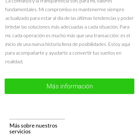
La confianza y la transparencia son, para mí, valores
fundamentales. Mi compromiso es mantenerme siempre
250,000 - 150,000 = 100,000 euros.
actualizado para estar al día de las últimas tendencias y poder
brindar las soluciones más adecuadas a cada situación. Para
A diferencia de la venta de tu vivienda habitual, aquí no podrás
mí, cada operación es mucho más que una transacción: es el
aplicar algunas deducciones específicas relacionadas con la
inicio de una nueva historia llena de posibilidades. Estoy aquí
reinversión en otra vivienda habitual. Esto significa que
para acompañarte y ayudarte a convertir tus sueños en
tendrás que tributar el total de la ganancia obtenida.
realidad.
Caso Práctico 3: Venta con Pérdidas
Patrimoniales
Más información
En ocasiones, las circunstancias no son favorables y puedes
encontrarte en una situación donde vendiste tu propiedad
por menos de lo que pagaste por ella. Supón que compraste
un piso por 180,000 euros y lo vendiste por solo 160,000
euros. En este caso:
Más sobre nuestros
servicios