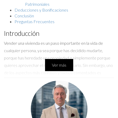
Patrimoniales
Deducciones y Bonificaciones
Conclusión
Preguntas Frecuentes
Introducción
Vender una vivienda es un paso importante en la vida de
cualquier persona, ya sea porque has decidido mudarte,
porque has heredado una propiedad o simplemente porque
Ver más
quieres aprovechar el mercado inmobiliario. Sin embargo, uno
de los aspectos más confusos y menos comentados es
cuánto hay que pagar a Hacienda por la venta de una vivienda.
Este aspecto puede generar incertidumbre y preocupación,
pero no te preocupes, aquí estamos para aclarar todas tus
dudas. Al final del día, lo que realmente importa es que
entiendas cómo funcionan las ganancias patrimoniales y qué
deducciones puedes aplicar para minimizar tu carga fiscal.