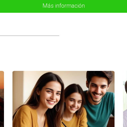
Más información
as ofertas. Optó por aceptar la propuesta de María, quien realizó u
. Gracias a esta estrategia, pudo evitar otras ofertas tentadoras y 
ontrato con David que incluía arras penitenciales. Cuando David d
mpo perdido en la venta.
ido a experiencias pasadas con compradores cuya financiación no 
ier oferta. Esta decisión le ahorró tiempo y estrés al final del pro
s es esencial para lograr una venta exitosa y sin contratiempos. 
edes proteger tu inversión y llevar a cabo transacciones inmobilia