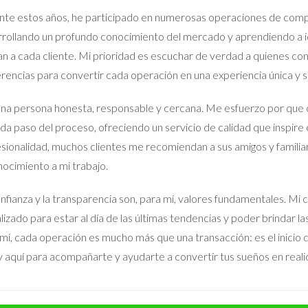
partes desistirse del contrato, perdiendo el depósito o recuperánd
te estos años, he participado en numerosas operaciones de compr
rollando un profundo conocimiento del mercado y aprendiendo a id
an a cada cliente. Mi prioridad es escuchar de verdad a quienes co
nir claramente los términos en el contrato. Asegúrate de incluir deta
rencias para convertir cada operación en una experiencia única y sa
lquier otra cláusula relevante.
na persona honesta, responsable y cercana. Me esfuerzo por que 
enir Problemas
da paso del proceso, ofreciendo un servicio de calidad que inspire 
dad es que el comprador no obtenga la financiación necesaria para
sionalidad, muchos clientes me recomiendan a sus amigos y familia
var a la cancelación del contrato.
ocimiento a mi trabajo.
carios
nfianza y la transparencia son, para mí, valores fundamentales.
ptar una oferta, solicita pruebas de precalificación hipotecaria.
lizado para estar al día de las últimas tendencias y poder brindar l
en el contrato que especifiquen qué sucederá si la hipoteca no se a
mí, cada operación es mucho más que una transacción: es el inicio de
cación abierta con el comprador y su agente hipotecario para est
 aquí para acompañarte y ayudarte a convertir tus sueños en reali
uaciones reales, aquí hay tres casos prácticos: