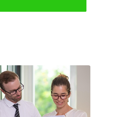
n pago inicial como reserva. Esto le dio
cerrar la venta sin problemas.
ecidió retirarse por motivos personales, Laura
se concretó. Para evitar problemas, solicitó
ceso.
Al implementar estrategias como reservas, arras
rias con confianza. Recuerda siempre documentar