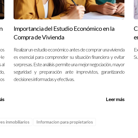
ón clara con todas las partes involucradas. Si necesitas asesora
o dudes en contactar a Iraido Rodriguez; estaré encantado de ayud
n
Importancia del Estudio Económico en la
C
Compra de Vivienda
e
tracta después de hacer una reserva?
ños
Realizar un estudio económico antes de comprar una vivienda
Ex
r una reserva, revisa los términos acordados inicialmente para det
 He
es esencial para comprender su situación financiera y evitar
Su
 al
sorpresas. Este análisis permite una mejor negociación, mayor
o,
seguridad y preparación ante imprevistos, garantizando
 transacciones?
los
decisiones informadas y efectivas.
ndables ya que ofrecen protección tanto al vendedor como al com
dor es denegada?
ás
Leer más
idos en el contrato; podrías tener derecho a retener las arras o ne
 buen comprador?
es inmobiliarios
Informacion para propietarios
incipio e investiga su historial crediticio para evaluar su capacidad