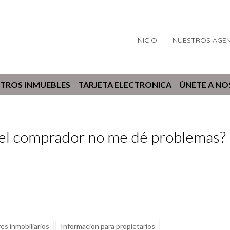
INICIO
NUESTROS AGE
TROS INMUEBLES
TARJETA ELECTRONICA
ÚNETE A N
l comprador no me dé problemas? (
es inmobiliarios
Informacion para propietarios