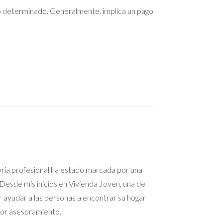
o determinado. Generalmente, implica un pago
rá a prevenir malentendidos en el futuro.
to legal implica un depósito que actúa como
oria profesional ha estado marcada por una
Desde mis inicios en Vivienda Joven, una de
r ayudar a las personas a encontrar su hogar
jor asesoramiento.