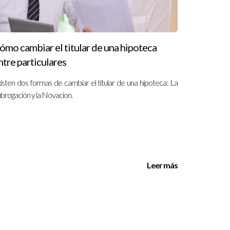
miento personalizado o deseas explorar más sobre
arte en cada paso del camino.
ómo cambiar el titular de una hipoteca
ntre particulares
isten dos formas de cambiar el titular de una hipoteca: La
erminar si hay alguna penalización o
brogación y la Novacion.
prador.
Leer más
gociar nuevas condiciones.
 financiera.