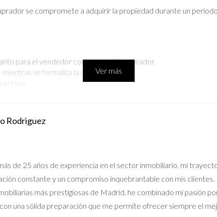
mprador se compromete a adquirir la propiedad durante un períod
tanto para el vendedor como para el comprador.
Ver más
 mientras se formaliza la compra.
certeza.
to y establecer claramente los términos y condiciones. Esto ayuda
sos Sólidos
do Rodriguez
tizar que el comprador cumpla con su parte del trato. Este concep
ás de 25 años de experiencia en el sector inmobiliario, mi trayect
ción constante y un compromiso inquebrantable con mis clientes. 
nmobiliarias más prestigiosas de Madrid, he combinado mi pasión po
es son:
 con una sólida preparación que me permite ofrecer siempre el me
el contrato y permiten a ambas partes exigir su cumplimiento.