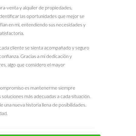
olo según lo acordado.
a-venta y alquiler de propiedades,
entificar las oportunidades que mejor se
nfían en mí, entendiendo sus necesidades y
lles sobre el monto del depósito, las condiciones
tisfactoria.
cada cliente se sienta acompañado y seguro
confianza. Gracias a mi dedicación y
 completar la compra. Las hipotecas fallidas
res, algo que considero el mayor
 Mi compromiso es mantenerme siempre
as soluciones más adecuadas a cada situación.
prueba.
 una nueva historia llena de posibilidades.
ar al tanto del progreso.
dad.