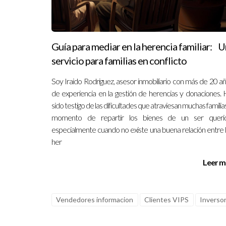
cada paso del proceso y mantener una comunicaci
cómo manejar tus transacciones inmobiliarias, n
Preguntas Frecuentes
Guía para mediar en la herencia familiar: U
servicio para familias en conflicto
¿Qué debo hacer si un comprador se re
Soy Iraido Rodriguez, asesor inmobiliario con más de 20 a
Si un comprador decide retirarse después de hace
de experiencia en la gestión de herencias y donaciones.
compensación correspondiente.
sido testigo de las dificultades que atraviesan muchas familias
momento de repartir los bienes de un ser querid
¿Las arras son obligatorias en todas las
especialmente cuando no existe una buena relación entre 
No son obligatorias, pero son altamente recome
her
¿Qué sucede si la hipoteca del compra
Leer m
Si esto ocurre, depende de los términos establec
¿Cómo puedo asegurarme de elegir un
Vendedores informacion
Clientes VIPS
Inversor
Solicita documentación financiera clara desde el pr