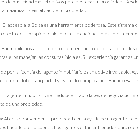
les de publicidad más efectivos para destacar tu propiedad. Desde
a maximizar la visibilidad de tu propiedad.
:
El acceso a la Bolsa es una herramienta poderosa. Este sistema de
la oferta de tu propiedad alcance a una audiencia más amplia, aumen
es inmobiliarios actúan como el primer punto de contacto con los 
s ellos manejan las consultas iniciales. Su experiencia garantiza un
o por la licencia del agente inmobiliario es un activo invaluable. 
d, brindándote tranquilidad y evitando complicaciones innecesarias
un agente inmobiliario se traduce en habilidades de negociación só
enta de una propiedad.
s:
Al optar por vender tu propiedad con la ayuda de un agente, te
es hacerlo por tu cuenta. Los agentes están entrenados para recono