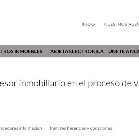
INICIO
NUESTROS AGE
TROS INMUEBLES
TARJETA ELECTRONICA
ÚNETE A N
sesor inmobiliario en el proceso de
ndedores informacion
Tramites herencias y donaciones