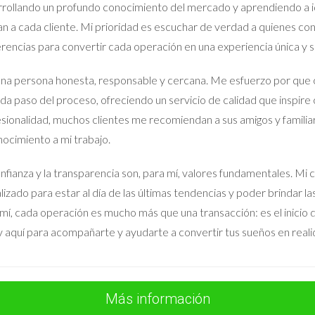
rollando un profundo conocimiento del mercado y aprendiendo a id
an a cada cliente. Mi prioridad es escuchar de verdad a quienes co
rencias para convertir cada operación en una experiencia única y sa
na persona honesta, responsable y cercana. Me esfuerzo por que 
da paso del proceso, ofreciendo un servicio de calidad que inspire 
sionalidad, muchos clientes me recomiendan a sus amigos y familia
ocimiento a mi trabajo.
nfianza y la transparencia son, para mí, valores fundamentales.
lizado para estar al día de las últimas tendencias y poder brindar l
mí, cada operación es mucho más que una transacción: es el inicio de
 aquí para acompañarte y ayudarte a convertir tus sueños en reali
Más información