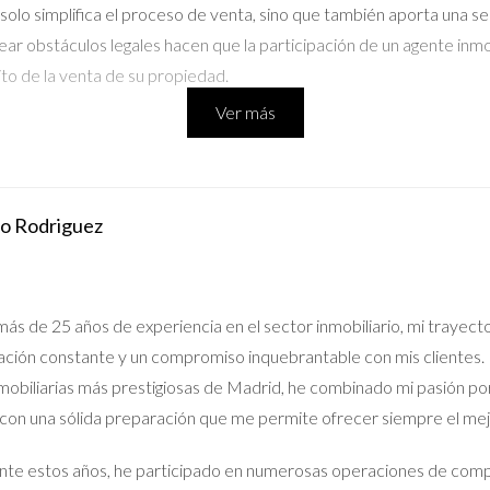
solo simplifica el proceso de venta, sino que también aporta una se
ar obstáculos legales hacen que la participación de un agente inmob
to de la venta de su propiedad.
Ver más
do Rodriguez
ás de 25 años de experiencia en el sector inmobiliario, mi trayect
ción constante y un compromiso inquebrantable con mis clientes. 
nmobiliarias más prestigiosas de Madrid, he combinado mi pasión po
 con una sólida preparación que me permite ofrecer siempre el me
te estos años, he participado en numerosas operaciones de compr