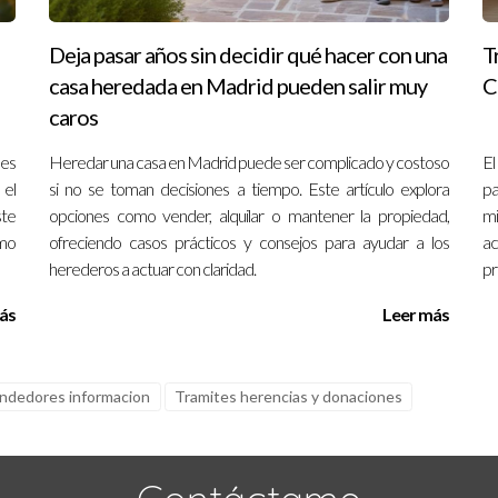
Deja pasar años sin decidir qué hacer con una
T
casa heredada en Madrid pueden salir muy
C
caros
les
Heredar una casa en Madrid puede ser complicado y costoso
El
 el
si no se toman decisiones a tiempo. Este artículo explora
pa
ste
opciones como vender, alquilar o mantener la propiedad,
mi
ómo
ofreciendo casos prácticos y consejos para ayudar a los
ac
herederos a actuar con claridad.
pr
ás
Leer más
ndedores informacion
Tramites herencias y donaciones