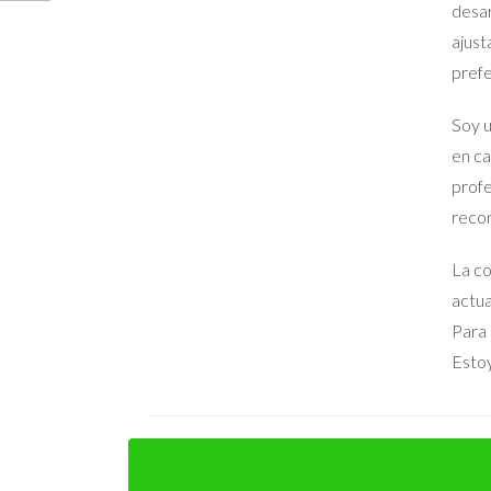
desar
ajust
prefe
Soy u
en ca
profe
recon
La co
actua
Para 
Estoy