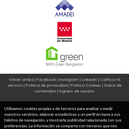
Volver arriba
|
Facebook
|
Instagram
|
Linkedin
|
Califica mi
servicio
|
Política de privacidad
|
Politica Cookies
|
Índice de
contenidos
|
Ingreso de usuario
Utilizamos cookies propias y de terceros para analizar y medir
nuestros servicios; elaborar estadísticas y un perfil en base a sus
hábitos de navegación, y mostrarle publicidad relacionada con sus
preferencias. La información se comparte con terceros que nos