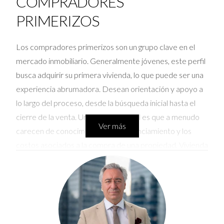
COMPRADORES
PRIMERIZOS
Los compradores primerizos son un grupo clave en el
mercado inmobiliario. Generalmente jóvenes, este perfil
busca adquirir su primera vivienda, lo que puede ser una
experiencia abrumadora. Desean orientación y apoyo a
lo largo del proceso, desde la búsqueda inicial hasta el
cierre de la venta. Un aspecto crucial es que a menudo
Ver más
carecen de conocimiento sobre financiamiento y los
costos asociados a la compra de una propiedad. Vivienda
Joven se especializa en ayudar a estos individuos,
ofreciendo asesoramiento sobre programas de
financiación y opciones de vivienda asequibles. A través
de talleres educativos y recursos en línea, se fomenta la
confianza de estos compradores, asegurando que se