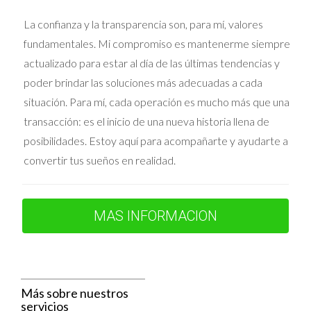
mudarse a una casa con jardín en las afueras. Con el
La confianza y la transparencia son, para mí, valores
apoyo de Vivienda Joven, no solo encontraron una
fundamentales. Mi compromiso es mantenerme siempre
propiedad más adecuada a sus necesidades, sino que
actualizado para estar al día de las últimas tendencias y
también lograron establecer una conexión con su nueva
poder brindar las soluciones más adecuadas a cada
comunidad.
situación. Para mí, cada operación es mucho más que una
transacción: es el inicio de una nueva historia llena de
INVERSORES
posibilidades. Estoy aquí para acompañarte y ayudarte a
convertir tus sueños en realidad.
Los inversores son un grupo de clientes que, aunque
tienen un enfoque muy diferente, juegan un rol crucial en
el mercado inmobiliario. Estos individuos o entidades
MAS INFORMACION
buscan maximizar su retorno de inversión a través de la
compra de propiedades que puedan generar ingresos
pasivos. Comprenden el valor de la ubicación, los
posibles rendimientos y la tendencia del mercado.
Más sobre nuestros
Vivienda Joven ofrece asesores expertos que pueden
servicios