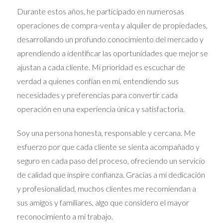
Durante estos años, he participado en numerosas
más grandes y adecuadas para su expansión familiar.
operaciones de compra-venta y alquiler de propiedades,
Para estas familias, no solo es crucial el número de
desarrollando un profundo conocimiento del mercado y
habitaciones, sino también la cercanía a escuelas,
aprendiendo a identificar las oportunidades que mejor se
parques y otras amenidades. Este grupo suele estar más
ajustan a cada cliente. Mi prioridad es escuchar de
enfocado en la calidad de vida que en la inversión pura.
verdad a quienes confían en mí, entendiendo sus
Vivienda Joven entiende esto y se dedica a ofrecer
necesidades y preferencias para convertir cada
listados que no sólo cumplen con las expectativas de
operación en una experiencia única y satisfactoria.
espacio, sino que también están localizados en áreas
familiares con buenos índices de seguridad y educación.
Soy una persona honesta, responsable y cercana. Me
Con un enfoque holístico, se ayuda a estas familias a
esfuerzo por que cada cliente se sienta acompañado y
encontrar un lugar que se convierta en un verdadero
seguro en cada paso del proceso, ofreciendo un servicio
hogar.
de calidad que inspire confianza. Gracias a mi dedicación
Referencias del cliente
y profesionalidad, muchos clientes me recomiendan a
sus amigos y familiares, algo que considero el mayor
Un ejemplo poderoso es el testimonio de Marta y José,
reconocimiento a mi trabajo.
quienes dejaron su apartamento en la ciudad para