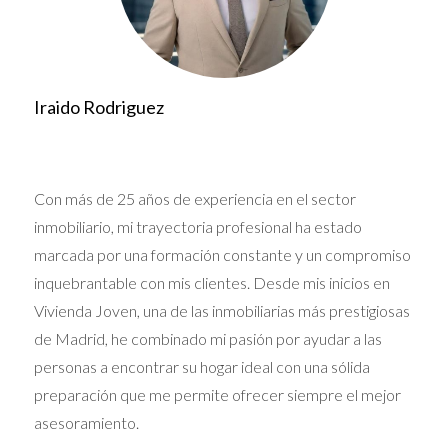
sientan cómodos en cada paso de su viaje inmobiliario.
Ejemplo en acción
Un caso notable es el de Luis y Ana, una pareja joven que,
Iraido Rodriguez
buscando su primera casa, se sentían perdidos en el
laberinto de opciones disponibles. Gracias a la asesoría
de Vivienda Joven, pudieron comprender las diversas
Con más de 25 años de experiencia en el sector
alternativas de financiamiento y encontraron la vivienda
inmobiliario, mi trayectoria profesional ha estado
perfecta en un vecindario que se adaptaba a su
marcada por una formación constante y un compromiso
presupuesto y necesidades familiares. Este tipo de
inquebrantable con mis clientes. Desde mis inicios en
historias refuerza la importancia de la educación y el
Vivienda Joven, una de las inmobiliarias más prestigiosas
apoyo en el proceso de compra.
de Madrid, he combinado mi pasión por ayudar a las
FAMILIAS EN CRECIMIENTO
personas a encontrar su hogar ideal con una sólida
preparación que me permite ofrecer siempre el mejor
Las familias en crecimiento representan otro perfil
asesoramiento.
importante de clientes. A menudo, buscan propiedades