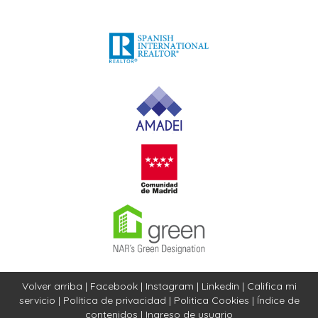
Volver arriba
|
Facebook
|
Instagram
|
Linkedin
|
Califica mi
servicio
|
Política de privacidad
|
Politica Cookies
|
Índice de
contenidos
|
Ingreso de usuario