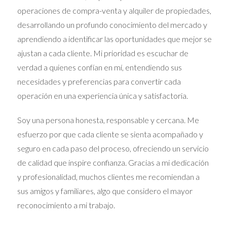
Propiedad
operaciones de compra-venta y alquiler de propiedades,
Una vez aceptada la herencia y pagados los impuestos, la
desarrollando un profundo conocimiento del mercado y
vivienda debe inscribirse a nombre de los herederos en
aprendiendo a identificar las oportunidades que mejor se
el
Registro de la Propiedad
. Para ello, es necesario
ajustan a cada cliente. Mi prioridad es escuchar de
presentar:
verdad a quienes confían en mí, entendiendo sus
necesidades y preferencias para convertir cada
Escritura de aceptación de herencia.
operación en una experiencia única y satisfactoria.
Justificante del pago de impuestos.
Soy una persona honesta, responsable y cercana. Me
esfuerzo por que cada cliente se sienta acompañado y
Certificados de defunción y últimas voluntades.
seguro en cada paso del proceso, ofreciendo un servicio
Paso 5: Decidir el Destino del Inmueble
de calidad que inspire confianza. Gracias a mi dedicación
y profesionalidad, muchos clientes me recomiendan a
Los herederos deben decidir si desean:
sus amigos y familiares, algo que considero el mayor
Mantener la propiedad
(como vivienda propia o
reconocimiento a mi trabajo.
para alquilar).