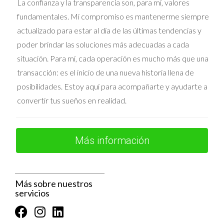
La confianza y la transparencia son, para mí, valores
Venderla
(lo que implica la gestión de la venta y
fundamentales. Mi compromiso es mantenerme siempre
pago de impuestos sobre la ganancia patrimonial).
actualizado para estar al día de las últimas tendencias y
poder brindar las soluciones más adecuadas a cada
Paso 6: Venta del Inmueble Heredado
situación. Para mí, cada operación es mucho más que una
Si se decide vender, hay que seguir estos pasos:
transacción: es el inicio de una nueva historia llena de
posibilidades. Estoy aquí para acompañarte y ayudarte a
Tasación de la vivienda
: Para determinar su valor
convertir tus sueños en realidad.
de mercado.
Gestiones legales
: Reunir documentos como la
Más información
escritura de herencia y certificación registral.
Elegir una estrategia de venta
: Venta directa, a
Más sobre nuestros
través de inmobiliaria o subasta.
servicios
Firma ante notario y pago de impuestos
: Se liquida
el
Impuesto sobre la Renta de las Personas Físicas