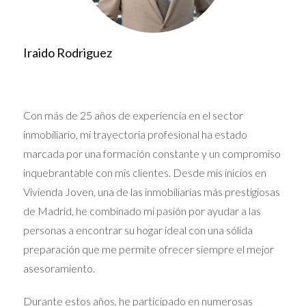
caso de que las deudas superen los beneficios.
La aceptación debe formalizarse ante notario y conlleva
Iraido Rodriguez
el pago de ciertos impuestos.
Paso 3: Pago del Impuesto de Sucesiones y
Plusvalía Municipal
Con más de 25 años de experiencia en el sector
inmobiliario, mi trayectoria profesional ha estado
En la Comunidad de Madrid, el
Impuesto de Sucesiones
marcada por una formación constante y un compromiso
tiene bonificaciones que pueden reducir
inquebrantable con mis clientes. Desde mis inicios en
significativamente su coste. Se debe presentar y pagar
Vivienda Joven, una de las inmobiliarias más prestigiosas
dentro de los seis meses siguientes al fallecimiento.
de Madrid, he combinado mi pasión por ayudar a las
Además, es necesario liquidar la
plusvalía municipal
, un
personas a encontrar su hogar ideal con una sólida
impuesto que grava el incremento del valor del suelo
preparación que me permite ofrecer siempre el mejor
urbano. Este pago también tiene plazos y bonificaciones.
asesoramiento.
Paso 4: Inscripción en el Registro de la
Durante estos años, he participado en numerosas