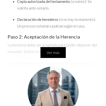
Copia autorizada del testamento
(si existe): Se
solicita ante notario.
Declaración de herederos
(si no hay testamento):
Un proceso notarial o judicial según el caso.
Paso 2: Aceptación de la Herencia
La herencia debe ser aceptada para poder disponer del
inmueble. Existen tres opciones:
Ver más
Aceptación pura y simple
: Se aceptan bienes y
deudas sin limitaciones.
Aceptación a beneficio de inventario
: Se aceptan
bienes pero sin asumir deudas personales del
fallecido.
Renuncia a la herencia
: Se rechaza la herencia en