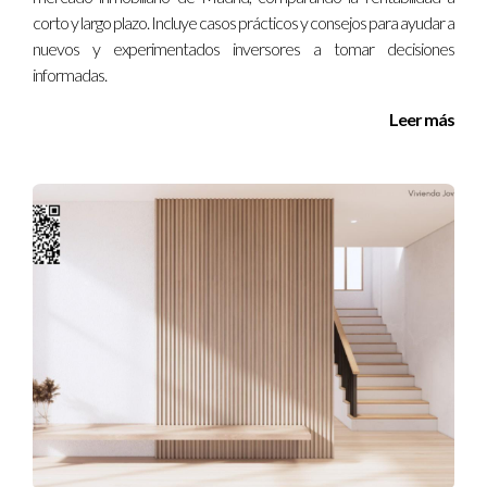
Consultar con un
asesor inmobiliario
especializado
corto y largo plazo. Incluye casos prácticos y consejos para ayudar a
nuevos y experimentados inversores a tomar decisiones
en Madrid.
informadas.
Contratar a un
abogado de herencias
para
Leer más
gestiones legales.
Usar portales oficiales para informarse sobre
impuestos y bonificaciones.
LLamarme a mi y yo te ayudo en todo el tramite