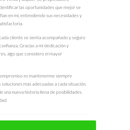
tuo durante el proceso.
entificar las oportunidades que mejor se
nfían en mí, entendiendo sus necesidades y
comunicación abierta, incluso después de
tisfactoria.
cada cliente se sienta acompañado y seguro
confianza. Gracias a mi dedicación y
res, algo que considero el mayor
ado el resentimiento y enfocarse en el futuro.
 Mi compromiso es mantenerme siempre
as soluciones más adecuadas a cada situación.
 una nueva historia llena de posibilidades.
izar la cooperación y la comunicación, muchas
dad.
cias y encontrar soluciones que sean aceptables