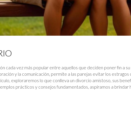
RIO
ión cada vez más popular entre aquellos que deciden poner fin a s
ración y la comunicación, permite a las parejas evitar los estrago
ículo, exploraremos lo que conlleva un divorcio amistoso, sus benefi
ejemplos prácticos y consejos fundamentados, aspiramos a brindar h