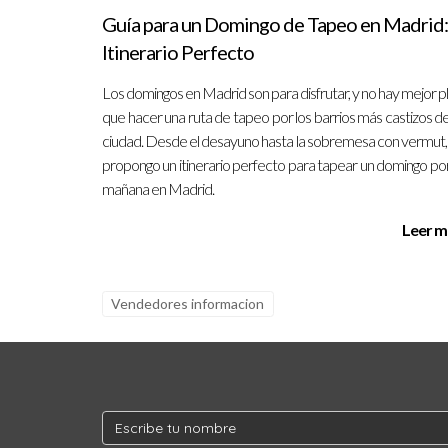
Guía para un Domingo de Tapeo en Madrid:
Itinerario Perfecto
Los domingos en Madrid son para disfrutar, y no hay mejor p
que hacer una ruta de tapeo por los barrios más castizos de
ciudad. Desde el desayuno hasta la sobremesa con vermut,
propongo un itinerario perfecto para tapear un domingo por
mañana en Madrid.
Leer m
Vendedores informacion