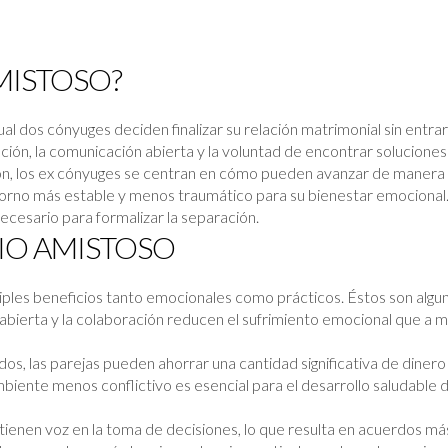
MISTOSO?
l dos cónyuges deciden finalizar su relación matrimonial sin entrar e
ión, la comunicación abierta y la voluntad de encontrar solucione
ación, los ex cónyuges se centran en cómo pueden avanzar de manera
ntorno más estable y menos traumático para su bienestar emocional
necesario para formalizar la separación.
CIO AMISTOSO
iples beneficios tanto emocionales como prácticos. Éstos son algu
bierta y la colaboración reducen el sufrimiento emocional que a
gados, las parejas pueden ahorrar una cantidad significativa de dinero
iente menos conflictivo es esencial para el desarrollo saludable 
enen voz en la toma de decisiones, lo que resulta en acuerdos más