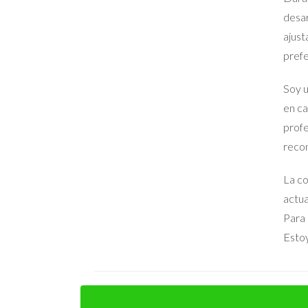
económicos. Esto no solo les ahorró dinero
desar
ajust
"La verdadera medida de un divorcio amis
prefe
la separación."
Soy u
PREGUNTAS FRECUENTE
en ca
profe
¿Es posible tener un divorcio amistoso 
recon
Sí, aunque puede ser difícil, es absolutamente pos
Trabajar con un mediador puede ayudar a facilita
La co
actua
¿Cuánto tiempo tarda un divorcio amis
Para 
El tiempo que toma un divorcio amistoso varía de
Estoy
parejas logran finalizar su separación en menos d
¿Qué pasa si no estamos de acuerdo en 
La mediación puede ser muy útil en estas situaci
para ambos, permitiendo un desenlace más amiga