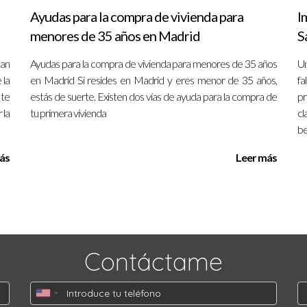
Ayudas para la compra de vivienda para
I
menores de 35 años en Madrid
S
lan
Ayudas para la compra de vivienda para menores de 35 años
Un
 la
en Madrid Si resides en Madrid y eres menor de 35 años,
fa
 te
estás de suerte. Existen dos vías de ayuda para la compra de
pr
 la
tu primera vivienda
cl
be
ás
Leer más
Contáctame