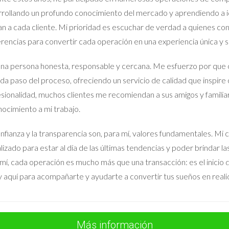
, sino que también fortaleció su respectiva confianza y respeto mu
rollando un profundo conocimiento del mercado y aprendiendo a id
an a cada cliente. Mi prioridad es escuchar de verdad a quienes co
toso es la capacidad de los padres de mantener la paz y la 
rencias para convertir cada operación en una experiencia única y sa
na persona honesta, responsable y cercana. Me esfuerzo por que 
S
da paso del proceso, ofreciendo un servicio de calidad que inspire 
sionalidad, muchos clientes me recomiendan a sus amigos y familia
si hay conflictos previos?
ocimiento a mi trabajo.
ible. La clave radica en la voluntad de ambas partes para dejar de l
r este proceso y a crear un espacio seguro para la comunicación.
nfianza y la transparencia son, para mí, valores fundamentales.
lizado para estar al día de las últimas tendencias y poder brindar l
toso?
mí, cada operación es mucho más que una transacción: es el inicio de
pendiendo de la complejidad de los acuerdos. Sin embargo, al prior
 aquí para acompañarte y ayudarte a convertir tus sueños en reali
e seis meses.
un aspecto del divorcio?
ones. Un mediador puede ayudar a las partes a discutir sus diferen
Más información
ble.