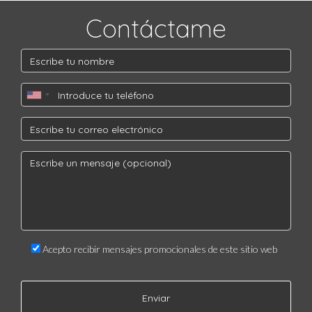
pagar por el progenitor que tiene menos tiempo de
custodia.
Contáctame
5. ¿Es necesario contar con un abogado para
establecer la manutención infantil?
Si bien no es obligatorio, contar con la ayuda de un
abogado especializado en derecho familiar puede ser
muy beneficioso para asegurar que se respeten los
derechos de ambos padres y se tomen decisiones justas
para los niños.
Acepto recibir mensajes promocionales de este sitio web
Enviar