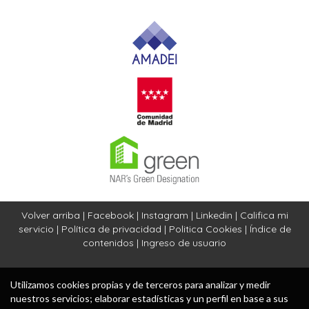
Volver arriba
|
Facebook
|
Instagram
|
Linkedin
|
Califica mi
servicio
|
Política de privacidad
|
Politica Cookies
|
Índice de
contenidos
|
Ingreso de usuario
Utilizamos cookies propias y de terceros para analizar y medir
nuestros servicios; elaborar estadísticas y un perfil en base a sus