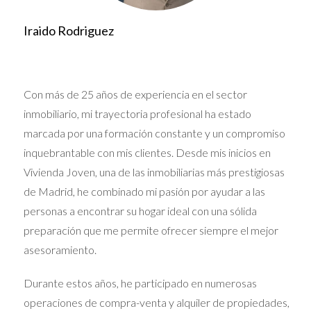
impactar significativamente el costo de vida, lo que
a su vez afecta los gastos de crianza.
Iraido Rodriguez
Necesidades específicas del niño:
Condiciones de
salud, necesidades educativas especiales o
implicaciones de cuidado que requieran atención
adicional.
Con más de 25 años de experiencia en el sector
Tiempo de custodia:
El tiempo que cada padre
inmobiliario, mi trayectoria profesional ha estado
pasa con el niño puede influir en el cálculo, ya que
marcada por una formación constante y un compromiso
implica costos adicionales para el progenitor que
tiene menos tiempo de custodia.
inquebrantable con mis clientes. Desde mis inicios en
Otros hijos:
Si los padres tienen más hijos de
Vivienda Joven, una de las inmobiliarias más prestigiosas
diferentes relaciones, esto también puede
de Madrid, he combinado mi pasión por ayudar a las
influenciar el monto de la manutención, ya que se
deben considerar las obligaciones financieras hacia
personas a encontrar su hogar ideal con una sólida
todos los hijos.
preparación que me permite ofrecer siempre el mejor
MÉTODOS DE CÁLCULO DE
asesoramiento.
LA MANUTENCIÓN INFANTIL
Durante estos años, he participado en numerosas
operaciones de compra-venta y alquiler de propiedades,