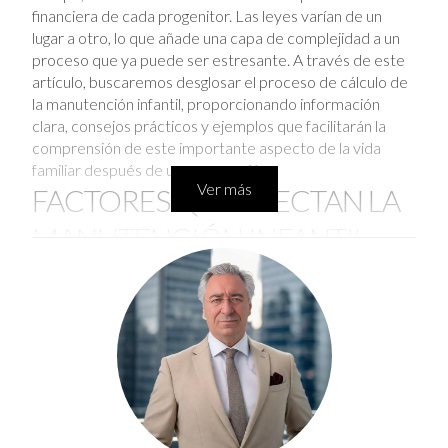
financiera de cada progenitor. Las leyes varían de un
lugar a otro, lo que añade una capa de complejidad a un
proceso que ya puede ser estresante. A través de este
artículo, buscaremos desglosar el proceso de cálculo de
la manutención infantil, proporcionando información
clara, consejos prácticos y ejemplos que facilitarán la
comprensión de este importante aspecto de la vida
familiar después de una separación.
Ver más
FACTORES QUE AFECTAN LA
MANUTENCIÓN INFANTIL
Determinar la cantidad de manutención infantil no es una
tarea sencilla; hay varios factores que los tribunales y los
padres deben considerar. Estos incluyen:
Ingresos de los padres:
Los ingresos brutos de
ambos padres son uno de los principales
determinantes. Esto incluye salarios,
bonificaciones y cualquier ingreso extra.
Costo de vida:
La ubicación geográfica puede