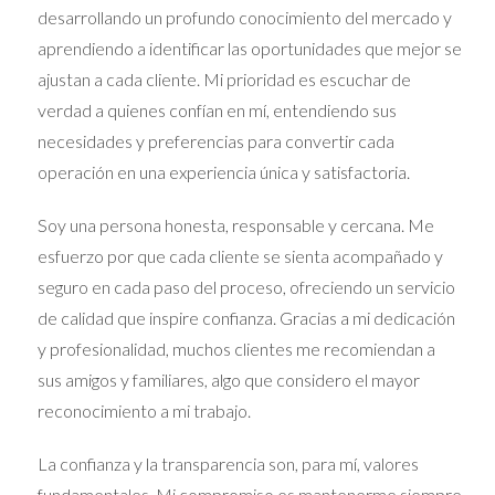
Los métodos de cálculo de la manutención infantil
desarrollando un profundo conocimiento del mercado y
pueden variar según el estado y la legislación. Dos
aprendiendo a identificar las oportunidades que mejor se
enfoques comunes son el método de porcentaje de
ingresos y el método de costos compartidos. A
ajustan a cada cliente. Mi prioridad es escuchar de
continuación, se describen ambos:
verdad a quienes confían en mí, entendiendo sus
necesidades y preferencias para convertir cada
Método de Porcentaje de Ingresos
operación en una experiencia única y satisfactoria.
Este método implica que se destina un porcentaje
específico del ingreso bruto del progenitor de
Soy una persona honesta, responsable y cercana. Me
manutención a cada hijo. Por lo general, el porcentaje se
incrementa con el número de hijos. Por ejemplo:
esfuerzo por que cada cliente se sienta acompañado y
1 hijo: 20% del ingreso bruto.
seguro en cada paso del proceso, ofreciendo un servicio
2 hijos: 25% del ingreso bruto.
de calidad que inspire confianza. Gracias a mi dedicación
3 hijos: 30% del ingreso bruto.
y profesionalidad, muchos clientes me recomiendan a
Método de Costos Compartidos
sus amigos y familiares, algo que considero el mayor
Este enfoque toma en cuenta todos los gastos
reconocimiento a mi trabajo.
relacionados con el niño, incluyendo vivienda,
alimentación, educación y atención médica. Los costos
La confianza y la transparencia son, para mí, valores
se distribuyen entre los padres de acuerdo con su
fundamentales. Mi compromiso es mantenerme siempre