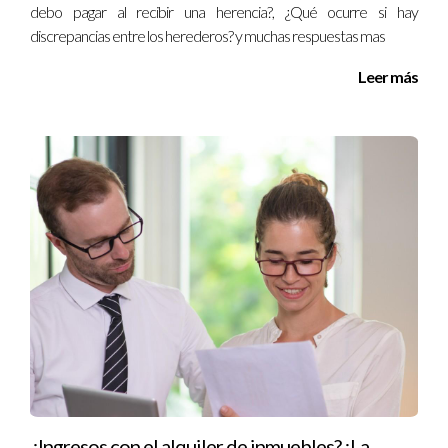
debo pagar al recibir una herencia?, ¿Qué ocurre si hay
La transparencia y la comunicación son clave
discrepancias entre los herederos? y muchas respuestas mas
para llegar a acuerdos justos en materia de
manutención infantil.
Leer más
REFLEXIONES FINALES
Determinar la manutención infantil es un proceso que
debe hacerse con responsabilidad, empatía y un enfoque
en el bienestar del niño. Los padres deben estar
dispuestos a colaborar y negociar en la medida de lo
posible, teniendo siempre en cuenta que el objetivo final
es proporcionar un ambiente seguro y adecuado para
sus hijos. Al tener en cuenta todos los factores, métodos
y ejemplos presentados, los padres pueden tomar
decisiones más informadas y justas que beneficien a los
niños en el centro de esta situación.
Resumen Final
¿Ingresos con el alquiler de inmuebles? ¡La