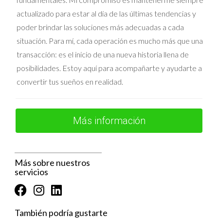
capacidad financiera. Este método ofrece una imagen
actualizado para estar al día de las últimas tendencias y
más completa de lo que implica criar a un niño.
EJEMPLOS PRÁCTICOS DE
poder brindar las soluciones más adecuadas a cada
situación. Para mí, cada operación es mucho más que una
CÁLCULO
transacción: es el inicio de una nueva historia llena de
posibilidades. Estoy aquí para acompañarte y ayudarte a
Para ilustrar cómo funciona el cálculo de la manutención
convertir tus sueños en realidad.
infantil, consideremos tres escenarios prácticos
diferentes:
Ejemplo 1: Método de Porcentaje de
Más información
Ingresos
Juan y María tienen un hijo y Juan gana 5,000 Euros al
mes. Usando el método de porcentaje de ingresos, se le
Más sobre nuestros
asignarían 1,000 Euross al mes (20% de 5,000). Este
servicios
monto podría ajustarse si María incurre en gastos
adicionales relacionados con el niño.
Ejemplo 2: Método de Costos Compartidos
También podría gustarte