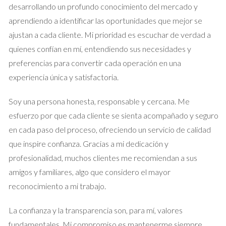
opción ha sido exitosa.
desarrollando un profundo conocimiento del mercado y
aprendiendo a identificar las oportunidades que mejor se
Estudio de Caso 1: La familia Pérez
ajustan a cada cliente. Mi prioridad es escuchar de verdad a
La familia Pérez, de Madrid, decidió vender la nuda propiedad
quienes confían en mí, entendiendo sus necesidades y
de su vivienda habitual para financiar la educación universitaria
preferencias para convertir cada operación en una
de sus dos hijos. A pesar de su apego emocional a la casa,
experiencia única y satisfactoria.
lograron obtener una suma significativa que les permitió cubrir
Soy una persona honesta, responsable y cercana. Me
los costos de matrícula y alojamiento. Además, continuaron
esfuerzo por que cada cliente se sienta acompañado y seguro
viviendo en su hogar, lo que les dio la paz mental de asegurar la
en cada paso del proceso, ofreciendo un servicio de calidad
estabilidad de su familia mientras ayudaban a sus hijos a
que inspire confianza. Gracias a mi dedicación y
alcanzar sus metas.
profesionalidad, muchos clientes me recomiendan a sus
Estudio de Caso 2: La señora López
amigos y familiares, algo que considero el mayor
La señora López, de 75 años, enfrentaba desafíos financieros
reconocimiento a mi trabajo.
debido a gastos médicos imprevistos. Optó por vender la
La confianza y la transparencia son, para mí, valores
nuda propiedad de su casa, lo que le permitió recibir un pago
fundamentales. Mi compromiso es mantenerme siempre