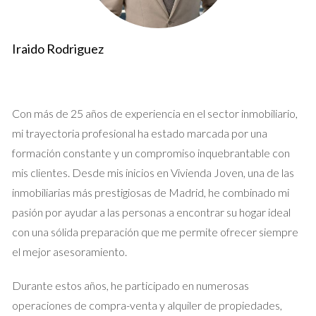
propietario recibe un capital significativo que puede ser
utilizado para cubrir gastos médicos, viajar o financiar un
estilo de vida más cómodo.
Iraido Rodriguez
Seguridad de vivienda:
A pesar de la venta, el vendedor
mantiene el usufructo de la propiedad, lo que le
garantiza un lugar seguro donde vivir.
Beneficio fiscal:
Este tipo de venta puede ofrecer
ciertas ventajas fiscales, ya que el vendedor puede
Con más de 25 años de experiencia en el sector inmobiliario,
beneficiarse de reducciones en el impuesto sobre la
mi trayectoria profesional ha estado marcada por una
renta.
formación constante y un compromiso inquebrantable con
No necesita mudarse:
A diferencia de otras formas de
mis clientes. Desde mis inicios en Vivienda Joven, una de las
venta, el vendedor no enfrenta la presión de un cambio
inmediato de residencia, lo que añade tranquilidad al
inmobiliarias más prestigiosas de Madrid, he combinado mi
proceso.
pasión por ayudar a las personas a encontrar su hogar ideal
con una sólida preparación que me permite ofrecer siempre
Estudios de Caso
el mejor asesoramiento.
Para entender mejor cómo funciona la venta de la nuda
propiedad y sus implicaciones, examinemos algunos estudios
Durante estos años, he participado en numerosas
de caso que ilustran diferentes contextos en los que esta
operaciones de compra-venta y alquiler de propiedades,