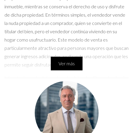
inmueble, mientras se conserva el derecho de uso y disfrute
de dicha propiedad. En términos simples, el vendedor vende
la nuda propiedad a un comprador, quien se convierte en el
titular del bien, pero el vendedor continúa viviendo en su
hogar como usufructuario. Este modelo de venta es
particularmente atractivo para personas mayores que buscan
generar ingresos adicionales, realizando una operación que les
Ver más
permite seguir disfrutando de su hogar.
Ventajas de Vender la Nuda Propiedad
Vender la nuda propiedad ofrece diversas ventajas a los
propietarios, convirtiéndolo en una opción interesante en el
actual mercado inmobiliario de Madrid. Entre los beneficios
más destacados se encuentran:
Liquidez inmediata:
Al vender la nuda propiedad, el