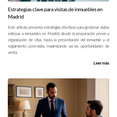
Sí, es absolutamente recomendable formalizar la transacción
Estrategias clave para visitas de inmuebles en
mediante un contrato notariado que detalle los términos y
Madrid
condiciones de la venta de la nuda propiedad y el usufructo.
Este artículo presenta estrategias efectivas para gestionar visitas
¿Cuáles son los riesgos de vender la nuda
exitosas a inmuebles en Madrid, desde la preparación previa y
propiedad?
organización de citas, hasta la presentación del inmueble y el
Los riesgos incluyen la posibilidad de que el comprador no
seguimiento post-visita, maximizando así las oportunidades de
mantenga la propiedad adecuadamente. Además, el
venta.
usufructuario corre el riesgo de perder la vivienda en caso de
Leer más
incumplimiento de pago del comprador en situaciones de
hipoteca.