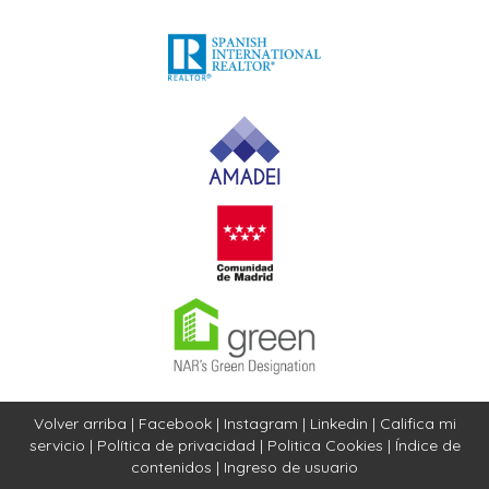
Volver arriba
|
Facebook
|
Instagram
|
Linkedin
|
Califica mi
servicio
|
Política de privacidad
|
Politica Cookies
|
Índice de
contenidos
|
Ingreso de usuario