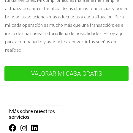
actualizado para estar al día de las últimas tendencias y poder
Caso de Estudio 3: Marta y la Venta
brindar las soluciones más adecuadas a cada situación. Para
Rápida
mí, cada operación es mucho más que una transacción: es el
Marta necesitaba vender su apartamento rápidamente
inicio de una nueva historia llena de posibilidades. Estoy aquí
debido a un traslado laboral inesperado. Al principio, intentó
para acompañarte y ayudarte a convertir tus sueños en
hacerlo sola, pero pronto se dio cuenta del desafío que
realidad.
representaba coordinar todo por su cuenta. Al final, optó por
contratar a un agente local que le ayudó a preparar toda la
VALORAR MI CASA GRATIS
documentación necesaria y a establecer un precio
competitivo basado en análisis del mercado actual. Gracias a
su experiencia, Marta logró vender su apartamento en menos
de tres semanas.
Más sobre nuestros
"Sin mi agente inmobiliario, no sé cómo habría
servicios
manejado todo el proceso tan rápido." - Marta