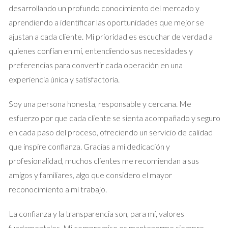
Caso de Estudio 2: Juan y su Piso en
desarrollando un profundo conocimiento del mercado y
Malasaña
aprendiendo a identificar las oportunidades que mejor se
ajustan a cada cliente. Mi prioridad es escuchar de verdad a
Juan tenía un piso en una zona muy demandada de Malasaña y
quienes confían en mí, entendiendo sus necesidades y
pensaba que podría venderlo fácilmente por su cuenta. Sin
preferencias para convertir cada operación en una
embargo, pronto se dio cuenta de que manejar las consultas
experiencia única y satisfactoria.
era más complicado de lo que había imaginado. Después de
recibir varias llamadas sin sentido y perder tiempo con visitas
Soy una persona honesta, responsable y cercana. Me
no productivas, decidió contratar a un agente inmobiliario
esfuerzo por que cada cliente se sienta acompañado y seguro
local. Este profesional no solo se encargó del marketing del
en cada paso del proceso, ofreciendo un servicio de calidad
piso, sino que también organizó las visitas para maximizar el
que inspire confianza. Gracias a mi dedicación y
interés. En cuestión de semanas, Juan recibió varias ofertas
profesionalidad, muchos clientes me recomiendan a sus
competitivas y pudo elegir la mejor.
amigos y familiares, algo que considero el mayor
reconocimiento a mi trabajo.
"Lo que parecía ser una tarea sencilla se
convirtió en una pesadilla hasta que decidí
La confianza y la transparencia son, para mí, valores
trabajar con un agente." - Juan
fundamentales. Mi compromiso es mantenerme siempre