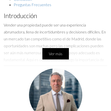
Preguntas Frecuentes
Introducción
Vender una propiedad puede ser una experiencia
abrumadora, llena de incertidumbres y decisiones difíciles. En
un mercado tan competitivo como el de Madrid, donde las
oportunidades son muchas pero las complicaciones pueden
ser aún más numerosas, contar con el apoyo adecuado es
Ver más
fundamental. Aquí es donde entra en juego la importancia de
un agente inmobiliario local. No solo te ayudará a navegar por
el proceso de venta, sino que también actuará como un filtro
profesional que te permitirá enfocarte en los compradores
serios mientras evitas las distracciones innecesarias. A lo largo
de este artículo, exploraremos casos reales que muestran
cómo un buen agente puede transformar la experiencia de
vender una propiedad.