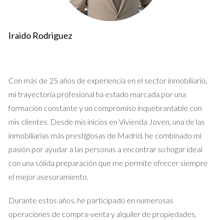
Caso de Estudio 1: La Familia Pérez
Iraido Rodriguez
La familia Pérez decidió vender su casa después de años de
vivir en ella. Con tres hijos y un trabajo a tiempo completo, no
tenían tiempo para lidiar con llamadas interminables y visitas
sin sentido. Contactaron a un agente local que se encargó de
Con más de 25 años de experiencia en el sector inmobiliario,
filtrar las llamadas iniciales. El agente verificó la solvencia de
mi trayectoria profesional ha estado marcada por una
los interesados antes de agendar visitas, lo que les permitió
formación constante y un compromiso inquebrantable con
tener un control total sobre su tiempo. Como resultado,
mis clientes. Desde mis inicios en Vivienda Joven, una de las
recibieron solo ofertas serias y pudieron cerrar la venta en
inmobiliarias más prestigiosas de Madrid, he combinado mi
menos de dos meses.
pasión por ayudar a las personas a encontrar su hogar ideal
con una sólida preparación que me permite ofrecer siempre
"Gracias a nuestro agente, pudimos vender
el mejor asesoramiento.
nuestra casa sin estrés y en un tiempo récord." -
Familia Pérez
Durante estos años, he participado en numerosas
operaciones de compra-venta y alquiler de propiedades,