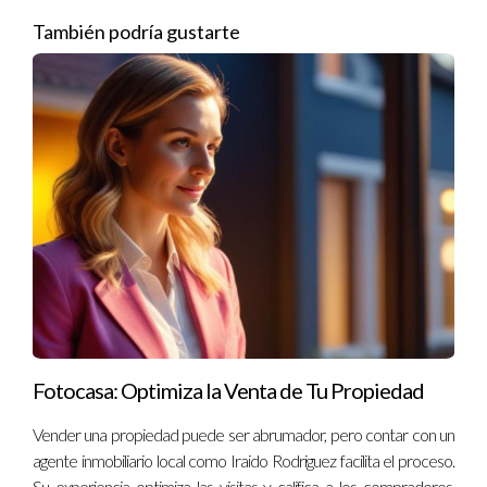
Conclusión
También podría gustarte
La venta de una propiedad es mucho más que simplemente
poner un anuncio; es un proceso complejo que requiere
atención al detalle y conocimiento del mercado local. Contar
con un agente inmobiliario local no solo te ahorrará tiempo
valioso, sino que también te brindará tranquilidad al saber que
tienes a alguien capacitado para manejar todos los aspectos
del proceso. Si estás pensando en vender tu propiedad en
Madrid o simplemente quieres explorar tus opciones, no
dudes en contactar a Iraido Rodriguez. Su experiencia puede
ser el factor decisivo para lograr una venta exitosa. ¡No
esperes más! Da el primer paso hacia una venta exitosa hoy
Fotocasa: Optimiza la Venta de Tu Propiedad
mismo.
Vender una propiedad puede ser abrumador, pero contar con un
Preguntas Frecuentes
agente inmobiliario local como Iraido Rodriguez facilita el proceso.
Su experiencia optimiza las visitas y califica a los compradores,