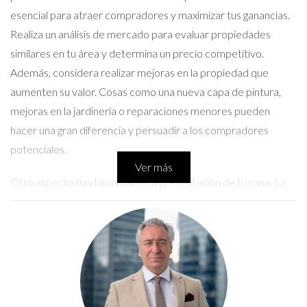
esencial para atraer compradores y maximizar tus ganancias.
Realiza un análisis de mercado para evaluar propiedades
similares en tu área y determina un precio competitivo.
Además, considera realizar mejoras en la propiedad que
aumenten su valor. Cosas como una nueva capa de pintura,
mejoras en la jardinería o reparaciones menores pueden
hacer una gran diferencia y persuadir a los compradores
potenciales.
Ver más
Otro aspecto fundamental es la presentación de tu casa. La
primera impresión cuenta, y una propiedad bien presentada
puede captar la atención de los compradores de inmediato.
Organiza el espacio para que sea acogedor y utiliza la
iluminación natural al máximo. Además, considera la posibilidad
de contratar a un fotógrafo profesional para tomar fotografías
que resalten las características más atractivas de tu hogar.