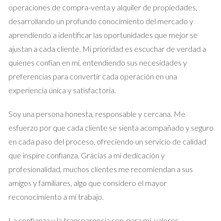
operaciones de compra-venta y alquiler de propiedades,
Inversiones en bienes raíces:
Si tienes un interés
desarrollando un profundo conocimiento del mercado y
considerable por los bienes raíces, puedes reinvertir en
propiedades de alquiler. Este enfoque no solo te
aprendiendo a identificar las oportunidades que mejor se
generará ingresos pasivos, sino que también
ajustan a cada cliente. Mi prioridad es escuchar de verdad a
diversificará tu portafolio financiero.
quienes confían en mí, entendiendo sus necesidades y
Inversiones en el mercado de valores:
Para aquellos que
prefieren una inversión más líquida, considera
preferencias para convertir cada operación en una
diversificar tus ganancias en acciones o fondos de
experiencia única y satisfactoria.
inversión. Esto te permitirá aprovechar el crecimiento
del mercado.
Soy una persona honesta, responsable y cercana. Me
Educación y desarrollo personal:
Considera invertir en
esfuerzo por que cada cliente se sienta acompañado y seguro
cursos, certificaciones o habilidades que te ayuden a
avanzar en tu carrera. A menudo, este tipo de inversión
en cada paso del proceso, ofreciendo un servicio de calidad
puede incrementar significativamente tu potencial de
que inspire confianza. Gracias a mi dedicación y
ingresos a largo plazo.
profesionalidad, muchos clientes me recomiendan a sus
El Impacto Emocional de Vender
amigos y familiares, algo que considero el mayor
reconocimiento a mi trabajo.
Vender una casa puede ser un proceso emocionalmente
complejo. A menudo, un hogar representa recuerdos y
La confianza y la transparencia son, para mí, valores