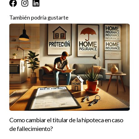
Consejos y Reflexiones Finales
Recuerda que vender tu casa es un proceso que lleva tiempo
También podría gustarte
y puede requerir paciencia. La clave es estar preparado y ser
flexible. Mantente informado sobre las tendencias del
mercado y siempre ten una mentalidad abierta sobre las
oportunidades que puedan surgir. A medida que avanzas,
asegúrate de no solo enfocarte en las ganancias financieras,
sino también en cómo esta experiencia puede mejorar tu
calidad de vida.
Finalmente, considera cada paso que tomes en este proceso
como una inversión no solo en tu futuro financiero, sino
también en tu bienestar personal y emocional. La venta de tu
casa puede ser la puerta a una nueva vida, y con la estrategia
Como cambiar el titular de la hipoteca en caso
adecuada, estarás un paso más cerca de alcanzar tus sueños.
de fallecimiento?
Preguntas Frecuentes