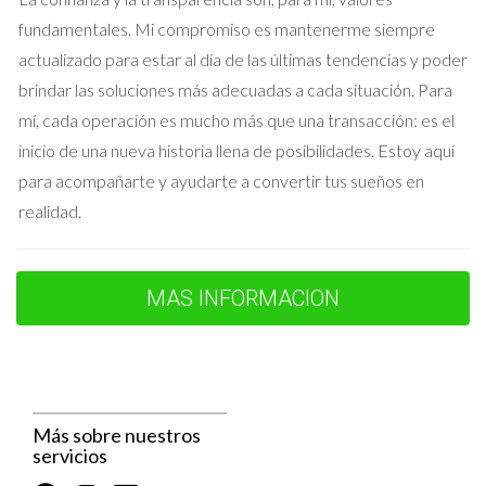
momentos significativos en tu vida. Sin embargo, es
fundamentales. Mi compromiso es mantenerme siempre
fundamental reconocer que este cambio puede ser una
actualizado para estar al día de las últimas tendencias y poder
oportunidad para liberarse de lo viejo y abrirse a lo nuevo.
brindar las soluciones más adecuadas a cada situación. Para
Reflexiona sobre tus metas y sueños, y considera cómo la
mí, cada operación es mucho más que una transacción: es el
venta de tu casa puede facilitar una transición hacia esas
inicio de una nueva historia llena de posibilidades. Estoy aquí
aspiraciones.
para acompañarte y ayudarte a convertir tus sueños en
realidad.
“Cada final es un nuevo comienzo. Vender tu casa
no es solo un cierre, es una oportunidad para
reescribir tu historia.”
MAS INFORMACION
Hablar sobre tus emociones con amigos o familiares puede
ser un gran alivio. Además, buscar la ayuda de un profesional,
como un terapeuta, puede ser un recurso invaluable si
Más sobre nuestros
encuentras que la carga emocional es difícil de manejar.
servicios