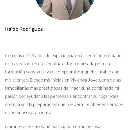
Finalmente, colabora con un agente inmobiliario que compre y
venda en el área. Un buen agente no solo tiene conexiones y
experiencia, sino que puede ofrecerte consejos sobre cómo
Iraido Rodriguez
posicionar tu propiedad de manera efectiva en el mercado.
Reinvierte tus Ganancias
Con más de 25 años de experiencia en el sector inmobiliario,
Una vez que hayas vendido tu casa, el siguiente paso es
mi trayectoria profesional ha estado marcada por una
decidir cómo reinvertir tus ganancias. Puedes utilizar estos
formación constante y un compromiso inquebrantable con
fondos para comprar otra propiedad, invertir en un negocio o
mis clientes. Desde mis inicios en Vivienda Joven, una de las
incluso financiar tu educación. Aquí hay algunas opciones a
inmobiliarias más prestigiosas de Madrid, he combinado mi
considerar para maximizar el valor de tu inversión:
pasión por ayudar a las personas a encontrar su hogar ideal
con una sólida preparación que me permite ofrecer siempre
Comprar una nueva vivienda:
Si decides comprar otra
casa, considera ubicarte en una zona que esté en
el mejor asesoramiento.
crecimiento. Las áreas en desarrollo tienden a
aumentar su valor con el tiempo, lo que podría
Durante estos años, he participado en numerosas
beneficiarte a largo plazo.