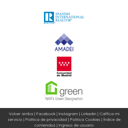
Volver arriba
|
Facebook
|
Instagram
|
Linkedin
|
Califica mi
servicio
|
Política de privacidad
|
Politica Cookies
|
Índice de
contenidos
|
Ingreso de usuario