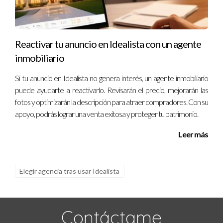
¿Puedo confiar plenamente en mi agente
inmobiliario?
Sí, siempre que elijas un profesional con buena reputación y
Reactivar tu anuncio en Idealista con un agente
referencias comprobables. Un buen agente trabaja para ti y
inmobiliario
tiene tus mejores intereses en mente. Recuerda que cada
Si tu anuncio en Idealista no genera interés, un agente inmobiliario
paso hacia la venta exitosa comienza con una conversación
puede ayudarte a reactivarlo. Revisarán el precio, mejorarán las
significativa. ¡Conéctate hoy mismo con Iraido Rodriguez!
fotos y optimizarán la descripción para atraer compradores. Con su
apoyo, podrás lograr una venta exitosa y proteger tu patrimonio.
Leer más
Elegir agencia tras usar Idealista
Contáctame