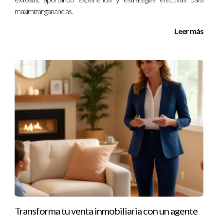
frustración; ir acompañado te lleva al resultado deseado.
maximizar ganancias.
¡Habla hoy mismo con Iraido Rodriguez!
Leer más
¡No esperes más! Tu próxima venta exitosa está a
solo una conversación!
¡Transforma tus frustraciones en oportunidades!
Contacta a Iraido ahora!
Preguntas Frecuentes
¿Por qué debería contratar un agente
inmobiliario si puedo usar Idealista?
Aunque Idealista facilita la conexión con compradores
potenciales, un agente inmobiliario ofrece experiencia
emocional y estratégica para manejar objeciones y negociar
efectivamente.
Transforma tu venta inmobiliaria con un agente