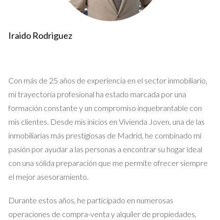
una Propiedad Familiar
Imagina a Laura, una madre soltera que heredó la casa de sus
padres. Aunque estaba emocionada por venderla y comenzar
Iraido Rodriguez
una nueva etapa en su vida, se sentía abrumada por el
proceso. Decidió publicar su propiedad en Idealista, pero
pronto se dio cuenta de que recibir consultas no era
Con más de 25 años de experiencia en el sector inmobiliario,
suficiente; necesitaba alguien que le guiara a través del
mi trayectoria profesional ha estado marcada por una
laberinto de la venta. Fue entonces cuando contactó a Iraido
formación constante y un compromiso inquebrantable con
Rodriguez, un agente inmobiliario local con años de
mis clientes. Desde mis inicios en Vivienda Joven, una de las
experiencia. Iraido no solo le ayudó a preparar la casa para las
inmobiliarias más prestigiosas de Madrid, he combinado mi
visitas, sino que también se tomó el tiempo para escuchar las
pasión por ayudar a las personas a encontrar su hogar ideal
preocupaciones de Laura sobre dejar atrás su hogar familiar.
con una sólida preparación que me permite ofrecer siempre
Gracias a su enfoque empático y profesional, Laura pudo
el mejor asesoramiento.
vender su propiedad en menos de un mes, permitiéndole
avanzar hacia nuevas oportunidades sin la carga emocional
Durante estos años, he participado en numerosas
que temía.
operaciones de compra-venta y alquiler de propiedades,