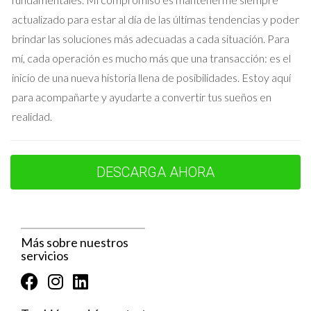
acuerdo favorable que les permitió mudarse sin
actualizado para estar al día de las últimas tendencias y poder
preocupaciones financieras.
brindar las soluciones más adecuadas a cada situación. Para
Caso de Éxito 3: Transformando
mí, cada operación es mucho más que una transacción: es el
Frustraciones en Ventas Exitosas
inicio de una nueva historia llena de posibilidades. Estoy aquí
para acompañarte y ayudarte a convertir tus sueños en
El último caso que queremos compartir es el de Carlos, un
realidad.
inversionista inmobiliario que había tenido malas experiencias
previas al intentar vender propiedades solo a través de
portales online. Después de varias frustraciones y ventas
DESCARGA AHORA
fallidas, Carlos decidió buscar ayuda profesional y se puso en
contacto con Iraido Rodriguez. Iraido analizó cada aspecto del
enfoque anterior de Carlos y sugirió cambios estratégicos que
incluían desde mejoras estéticas hasta ajustes en la estrategia
Más sobre nuestros
servicios
de precios. Gracias a su asesoría experta y apoyo continuo
durante todo el proceso, Carlos no solo logró vender su
propiedad rápidamente, sino que también aprendió valiosas