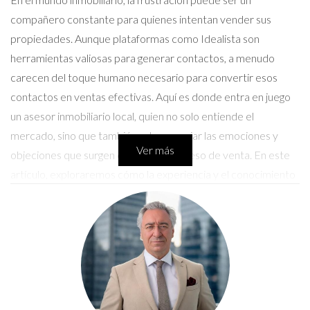
compañero constante para quienes intentan vender sus
propiedades. Aunque plataformas como Idealista son
herramientas valiosas para generar contactos, a menudo
carecen del toque humano necesario para convertir esos
contactos en ventas efectivas. Aquí es donde entra en juego
un asesor inmobiliario local, quien no solo entiende el
mercado, sino que también sabe manejar las emociones y
Ver más
objeciones que surgen durante el proceso de venta. En este
artículo, exploraremos cómo la experiencia y el conocimiento
local pueden transformar una simple conversación en una
oportunidad real para cerrar una venta exitosa.
Conversemos por WhatsApp
Caso de Éxito 1: La Venta Rápida de