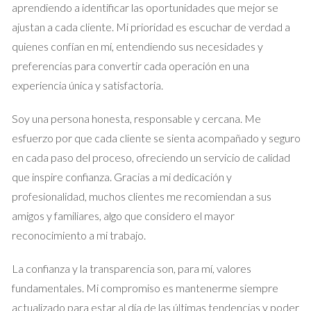
aprendiendo a identificar las oportunidades que mejor se
"La seguridad no es solo una preocupación; es una
ajustan a cada cliente. Mi prioridad es escuchar de verdad a
prioridad al vender tu hogar."
quienes confían en mí, entendiendo sus necesidades y
preferencias para convertir cada operación en una
Estrategia de Venta
experiencia única y satisfactoria.
Optimización del Proceso de Venta
Soy una persona honesta, responsable y cercana. Me
Un buen asesor inmobiliario no solo te ayuda a sentirte seguro,
esfuerzo por que cada cliente se sienta acompañado y seguro
sino que también optimiza cada cita para maximizar
en cada paso del proceso, ofreciendo un servicio de calidad
resultados. Esto implica preparar tu hogar adecuadamente,
que inspire confianza. Gracias a mi dedicación y
establecer el precio correcto y crear un ambiente atractivo
profesionalidad, muchos clientes me recomiendan a sus
para los compradores.
amigos y familiares, algo que considero el mayor
reconocimiento a mi trabajo.
Preparación del Hogar
La primera impresión cuenta, y un hogar bien presentado
La confianza y la transparencia son, para mí, valores
puede hacer maravillas en el proceso de venta. Aquí hay
fundamentales. Mi compromiso es mantenerme siempre
algunas estrategias efectivas:
actualizado para estar al día de las últimas tendencias y poder