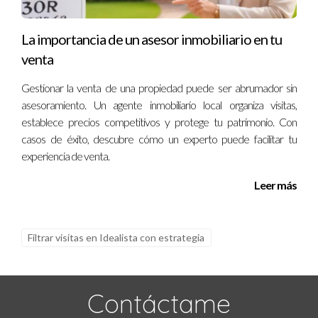
¿Cómo puedo asegurarme de que mis
pertenencias estén seguras durante las visitas?
La importancia de un asesor inmobiliario en tu
Mantén objetos valiosos fuera de la vista y asegúrate de
venta
tener siempre a alguien presente durante las citas.
Gestionar la venta de una propiedad puede ser abrumador sin
¿Cuánto tiempo toma generalmente vender una
asesoramiento. Un agente inmobiliario local organiza visitas,
casa?
establece precios competitivos y protege tu patrimonio. Con
casos de éxito, descubre cómo un experto puede facilitar tu
El tiempo puede variar dependiendo del mercado local y
experiencia de venta.
otros factores; sin embargo, con una estrategia adecuada,
muchas casas se venden en menos tiempo del esperado.
Leer más
¿Cuál es el costo promedio de contratar un
agente inmobiliario?
Filtrar visitas en Idealista con estrategia
Los honorarios pueden variar según la región y el acuerdo
específico; generalmente oscilan entre el 5% y el 6% del
Contáctame
precio final de venta. Si necesitas más información o deseas
comenzar este emocionante viaje hacia la venta exitosa de tu