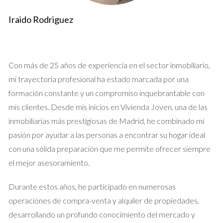
Recibir visitas sin un acompañante puede ser riesgoso, ya que
no solo estás abriendo las puertas de tu hogar, sino también
Iraido Rodriguez
permitiendo que personas desconocidas accedan a tus
pertenencias más valiosas. Un asesor inmobiliario local actúa
como un guardián durante estas citas, asegurándose de que
Con más de 25 años de experiencia en el sector inmobiliario,
todo transcurra sin inconvenientes.
mi trayectoria profesional ha estado marcada por una
formación constante y un compromiso inquebrantable con
Consejos para Mantener la Seguridad
mis clientes. Desde mis inicios en Vivienda Joven, una de las
Aquí hay algunos consejos prácticos para mantener la
inmobiliarias más prestigiosas de Madrid, he combinado mi
seguridad durante las visitas:
pasión por ayudar a las personas a encontrar su hogar ideal
con una sólida preparación que me permite ofrecer siempre
Siempre programa las visitas con anticipación y verifica
la identidad del comprador.
el mejor asesoramiento.
Pide a tu agente que esté presente durante todas las
visitas.
Durante estos años, he participado en numerosas
Evita mostrar información personal o detalles sobre tus
operaciones de compra-venta y alquiler de propiedades,
horarios.
desarrollando un profundo conocimiento del mercado y
Mantén objetos valiosos fuera de la vista.