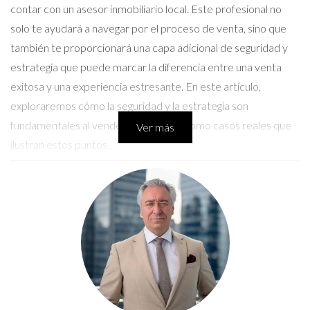
contar con un asesor inmobiliario local. Este profesional no
solo te ayudará a navegar por el proceso de venta, sino que
también te proporcionará una capa adicional de seguridad y
estrategia que puede marcar la diferencia entre una venta
exitosa y una experiencia estresante. En este artículo,
exploraremos cómo la seguridad y la estrategia son
fundamentales al vender tu hogar, así como casos reales que
Ver más
ilustran estos puntos.
Conversemos por WhatsApp
Seguridad en las Visitas
La Importancia de la Seguridad
La seguridad es uno de los aspectos más cruciales a
considerar cuando se trata de mostrar tu hogar a extraños.