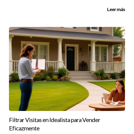
en su hogar debido a experiencias pasadas negativas. Al
Leer más
trabajar con un asesor inmobiliario, se sintieron más seguros al
saber que alguien estaba allí para proteger sus intereses. El
agente organizó jornadas de puertas abiertas estratégicas
que atrajeron a muchos compradores potenciales, lo que
resultó en una venta exitosa.
Conclusión
Vender una casa puede ser una experiencia abrumadora, pero
no tiene que serlo si cuentas con el apoyo adecuado. La
combinación de seguridad y estrategia es esencial para
garantizar no solo una venta exitosa sino también una
experiencia positiva durante todo el proceso. Al confiar en un
asesor inmobiliario local como Iraido Rodriguez, puedes estar
Filtrar Visitas en Idealista para Vender
seguro de que estás tomando decisiones informadas mientras
Eficazmente
proteges tu patrimonio. Si estás listo para dar el siguiente