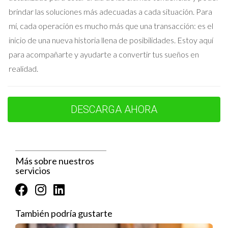
brindar las soluciones más adecuadas a cada situación. Para
Despersonaliza tu espacio: Retira fotos familiares y
mí, cada operación es mucho más que una transacción: es el
objetos personales.
inicio de una nueva historia llena de posibilidades. Estoy aquí
Limpieza profunda: Asegúrate de que cada rincón esté
impecable.
para acompañarte y ayudarte a convertir tus sueños en
Reparaciones menores: Arregla cualquier detalle que
realidad.
pueda desanimar a los compradores.
Casos de Éxito
DESCARGA AHORA
Para ilustrar cómo la seguridad y la estrategia pueden influir
en el éxito de una venta, aquí compartimos tres casos reales:
Caso 1: La familia Pérez
Más sobre nuestros
servicios
La familia Pérez decidió vender su casa después de años de
vivir allí. Al principio, pensaron en manejar todo por su cuenta,
pero tras hablar con un asesor inmobiliario local, decidieron
También podría gustarte
aceptar su ayuda. Durante las visitas, el agente estuvo
presente en todo momento, lo que les dio tranquilidad.