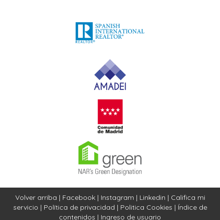
Volver arriba
|
Facebook
|
Instagram
|
Linkedin
|
Califica mi
servicio
|
Política de privacidad
|
Politica Cookies
|
Índice de
contenidos
|
Ingreso de usuario