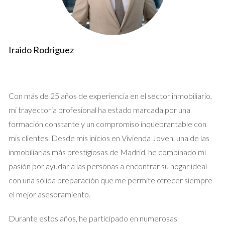
conllevan ambos conceptos.
Casos Prácticos Naturales
Iraido Rodriguez
Caso 1: La Compra de un Piso en Madrid
Imagina que has encontrado el piso perfecto en el centro de
Madrid. Después de visitar varias propiedades, decides hacer
Con más de 25 años de experiencia en el sector inmobiliario,
una oferta. Aquí es donde entra en juego la reserva. Al pagar
mi trayectoria profesional ha estado marcada por una
una pequeña cantidad como reserva, aseguras que nadie más
formación constante y un compromiso inquebrantable con
pueda comprar ese piso mientras realizas las gestiones
mis clientes. Desde mis inicios en Vivienda Joven, una de las
necesarias, como obtener financiación o realizar una
inmobiliarias más prestigiosas de Madrid, he combinado mi
inspección técnica. Esto no solo te proporciona tranquilidad,
pasión por ayudar a las personas a encontrar su hogar ideal
sino que también te da tiempo para tomar decisiones
con una sólida preparación que me permite ofrecer siempre
informadas.
el mejor asesoramiento.
Caso 2: Inversión en una Propiedad Comercial
Durante estos años, he participado en numerosas