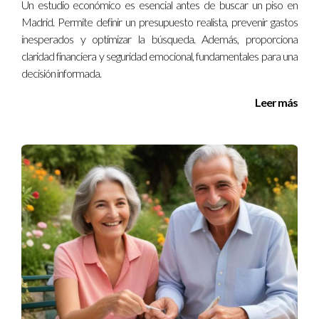
Un estudio económico es esencial antes de buscar un piso en
contrato?
Madrid. Permite definir un presupuesto realista, prevenir gastos
Sí, es legal siempre y cuando ambas partes estén de acuerdo
inesperados y optimizar la búsqueda. Además, proporciona
con los términos establecidos.
claridad financiera y seguridad emocional, fundamentales para una
decisión informada.
¿Por qué debería trabajar con un agente
inmobiliario?
Leer más
Un agente inmobiliario como Iraido Rodriguez puede
ofrecerte asesoramiento experto y ayudarte a evitar errores
comunes durante el proceso de compra o venta. Recuerda
que estoy aquí para resolver cualquier duda o inquietud que
puedas tener sobre el proceso inmobiliario. ¡No dudes en
contactarme!