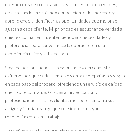
Supongamos que eres un emprendedor interesado en
operaciones de compra-venta y alquiler de propiedades,
adquirir un local comercial para tu nuevo negocio. Antes de
desarrollando un profundo conocimiento del mercado y
comprometerte completamente, decides hacer una señal al
aprendiendo a identificar las oportunidades que mejor se
propietario. Este gesto no solo muestra tu interés genuino,
ajustan a cada cliente. Mi prioridad es escuchar de verdad a
sino que también establece un marco temporal para negociar
quienes confían en mí, entendiendo sus necesidades y
las condiciones del contrato. Si todo va bien, esta señal se
preferencias para convertir cada operación en una
descontará del precio final; si no, puedes perderla, pero
experiencia única y satisfactoria.
habrás protegido tu inversión inicial.
Soy una persona honesta, responsable y cercana. Me
Caso 3: Venta de una Casa Familiar
esfuerzo por que cada cliente se sienta acompañado y seguro
En el caso de vender tu casa familiar, recibir una señal puede
en cada paso del proceso, ofreciendo un servicio de calidad
ser igualmente beneficioso. Imagina que has recibido varias
que inspire confianza. Gracias a mi dedicación y
ofertas; al aceptar la señal de un comprador serio, puedes
profesionalidad, muchos clientes me recomiendan a sus
retirarte del mercado con confianza mientras se formalizan
amigos y familiares, algo que considero el mayor
los trámites legales. Esto evita que otros interesados
reconocimiento a mi trabajo.
continúen haciendo ofertas y te da tiempo para preparar la
La confianza y la transparencia son, para mí, valores