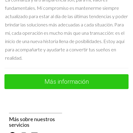
mudanza sin estrés.
fundamentales. Mi compromiso es mantenerme siempre
Conclusión
actualizado para estar al día de las últimas tendencias y poder
brindar las soluciones más adecuadas a cada situación. Para
Entender cómo formalizar una oferta mediante la reserva y la
mí, cada operación es mucho más que una transacción: es el
señal es esencial para cualquier persona involucrada en
inicio de una nueva historia llena de posibilidades. Estoy aquí
transacciones inmobiliarias en Madrid. No solo protege tus
para acompañarte y ayudarte a convertir tus sueños en
intereses como comprador o vendedor, sino que también
realidad.
establece un ambiente de confianza entre ambas partes.
Recuerda siempre consultar con un agente inmobiliario
experimentado como Iraido Rodriguez para guiarte a través
Más información
del proceso y asegurarte de que cada paso esté bien
fundamentado. Si estás listo para dar el siguiente paso en tu
aventura inmobiliaria, ¡no dudes en contactarme! Estoy aquí
para ayudarte a encontrar la propiedad perfecta o a vender
tu hogar con éxito.
Más sobre nuestros
servicios
Preguntas Frecuentes