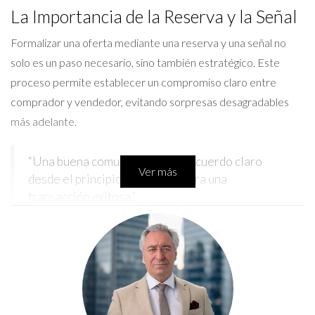
La Importancia de la Reserva y la Señal
Formalizar una oferta mediante una reserva y una señal no
solo es un paso necesario, sino también estratégico. Este
proceso permite establecer un compromiso claro entre
comprador y vendedor, evitando sorpresas desagradables
más adelante.
“Una buena comunicación y un acuerdo claro
Ver más
desde el principio son claves para una
transacción exitosa.”
Al realizar una reserva, el comprador asegura temporalmente
la propiedad mientras se llevan a cabo las verificaciones
necesarias. Por otro lado, la señal actúa como un depósito
que demuestra la intención seria del comprador. Sin embargo,
es vital entender las implicaciones legales y financieras que