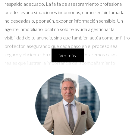
respaldo adecuado. La falta de asesoramiento profesional
puede llevar a situaciones incómodas, como recibir llamadas
no deseadas o, peor aún, exponer información sensible. Un
agente inmobiliario local no solo te ayuda a gestionar la
visibilidad de tu anuncio, sino que también actúa como un filtro
protector, asegurando que cada paso en el proceso sea
seguro y eficiente. En este artículo, exploraremos casos
Ver más
reales que ilustran la importancia del acompañamiento
profesional en el mundo inmobiliario.
Conversemos por WhatsApp
Caso de Estudio 1: La Experiencia de
Laura
Laura decidió poner su apartamento en Idealista sin consultar
a un agente inmobiliario. Al principio, estaba emocionada por la