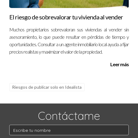
Evalúa la oferta cuidadosamente y considera consultar a tu
agente para obtener orientación sobre cómo proceder
El riesgo de sobrevalorar tu vivienda al vender
adecuadamente con las negociaciones. Recuerda siempre
Muchos propietarios sobrevaloran sus viviendas al vender sin
que tener apoyo profesional puede marcar la diferencia entre
asesoramiento, lo que puede resultar en pérdidas de tiempo y
una experiencia estresante y una transacción exitosa. ¡Habla
oportunidades. Consultar a un agente inmobiliario local ayuda a fijar
con Iraido Rodriguez hoy mismo!
precios realistas y maximizar el valor de la propiedad.
Leer más
Riesgos de publicar solo en Idealista
Contáctame