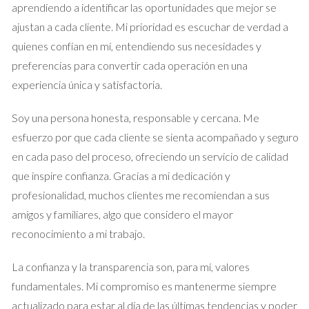
aprendiendo a identificar las oportunidades que mejor se
el anuncio en Idealista sin ningún tipo de apoyo. Sin embargo,
ajustan a cada cliente. Mi prioridad es escuchar de verdad a
pronto se encontró inundado de solicitudes y visitas
quienes confían en mí, entendiendo sus necesidades y
inesperadas. Esto comenzó a afectar su rutina diaria y lo llevó
preferencias para convertir cada operación en una
a cuestionar si realmente estaba tomando la mejor decisión.
experiencia única y satisfactoria.
Al final, decidió buscar la ayuda de un agente inmobiliario que
le ofreció un enfoque más estratégico al proceso. Juntos
Soy una persona honesta, responsable y cercana. Me
revisaron el anuncio y ajustaron el precio según las tendencias
esfuerzo por que cada cliente se sienta acompañado y seguro
del mercado local. En cuestión de días, Javier encontró
en cada paso del proceso, ofreciendo un servicio de calidad
inquilinos ideales que cumplían con todos sus requisitos y se
que inspire confianza. Gracias a mi dedicación y
sintió aliviado al haber delegado esa responsabilidad en
profesionalidad, muchos clientes me recomiendan a sus
alguien con experiencia.
amigos y familiares, algo que considero el mayor
reconocimiento a mi trabajo.
Caso de Estudio 3: La Decisión de
Marta
La confianza y la transparencia son, para mí, valores
fundamentales. Mi compromiso es mantenerme siempre
Marta había estado considerando vender su casa durante
actualizado para estar al día de las últimas tendencias y poder
años, pero siempre le preocupaba el proceso y lo complicado