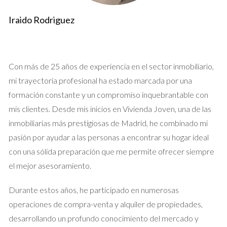
cantidad de interés que generó su anuncio; sin embargo,
Iraido Rodriguez
pronto se dio cuenta de que las llamadas que recibía eran
mayormente de curiosos y no de compradores serios.
Además, recibió varios mensajes extraños que la hicieron
Con más de 25 años de experiencia en el sector inmobiliario,
sentir incómoda y vulnerable. Después de una semana
mi trayectoria profesional ha estado marcada por una
lidiando con esta situación, decidió contactar a un agente
formación constante y un compromiso inquebrantable con
local. Este profesional no solo le ayudó a filtrar las consultas,
mis clientes. Desde mis inicios en Vivienda Joven, una de las
sino que también le proporcionó consejos sobre cómo
inmobiliarias más prestigiosas de Madrid, he combinado mi
presentar su propiedad para atraer a compradores genuinos.
pasión por ayudar a las personas a encontrar su hogar ideal
Gracias a su intervención, Laura pudo vender su apartamento
con una sólida preparación que me permite ofrecer siempre
en menos tiempo del esperado y con una sensación renovada
el mejor asesoramiento.
de seguridad.
Caso de Estudio 2: El Dilema de Javier
Durante estos años, he participado en numerosas
operaciones de compra-venta y alquiler de propiedades,
Javier tenía la intención de alquilar su piso en una zona muy
desarrollando un profundo conocimiento del mercado y
demandada. Confiado en sus habilidades tecnológicas, publicó