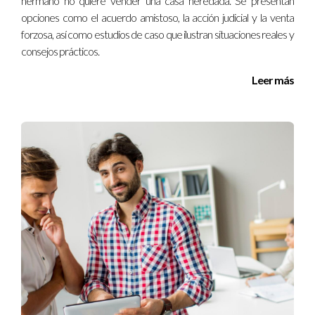
hermano no quiere vender una casa heredada. Se presentan
decisión informada, sino que también te permitirá disfrutar de
opciones como el acuerdo amistoso, la acción judicial y la venta
tu nuevo hogar con mayor satisfacción. La compra de un
forzosa, así como estudios de caso que ilustran situaciones reales y
inmueble es una inversión considerable y, por lo tanto, es vital
consejos prácticos.
que te sientas seguro y cómodo con tu elección.
Leer más
Preguntas Frecuentes
¿Qué debo hacer si cuento con un presupuesto
limitado?
Considera buscar propiedades en áreas en desarrollo o
menos populares para encontrar mejores precios. También
puedes investigar opciones de financiación y ayudas
disponibles para compradores primerizos.
¿Es recomendable comprar en lugar de alquilar
en Madrid?
Si tienes la intención de quedarte en la ciudad a largo plazo,