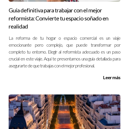
comprar puede ser una excelente inversión. No obstante, si
Guía definitiva para trabajar con el mejor
tu situación es temporal, puede ser más sensato alquilar.
reformista: Convierte tu espacio soñado en
¿Qué servicios se consideran esenciales al buscar
realidad
un piso?
La reforma de tu hogar o espacio comercial es un viaje
Los servicios esenciales incluyen supermercados, hospitales,
emocionante pero complejo, que puede transformar por
escuelas, parques y transporte público. Evaluar la proximidad
completo tu entorno. Elegir al reformista adecuado es un paso
a estos servicios puede mejorar tu calidad de vida.
crucial en este viaje. Aquí te presentamos una guía detallada para
asegurarte de que trabajas con el mejor profesional.
¿Cómo puedo asegurarme de que el piso esté en
buen estado?
Leer más
Es recomendable realizar una visita completa y, si es posible,
contratar a un inspector para que evalúe el estado de la
propiedad antes de finalizar la compra.
¿Qué pasos seguir después de decidir comprar
un piso?