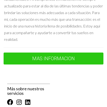
7. ¿Qué gastos adicionales debo
actualizado para estar al día de las últimas tendencias y poder
considerar?
brindar las soluciones más adecuadas a cada situación. Para
mí, cada operación es mucho más que una transacción: es el
Además del precio de compra, hay otros gastos que pueden
inicio de una nueva historia llena de posibilidades. Estoy aquí
surgir, como cuotas de comunidad, impuestos y gastos de
para acompañarte y ayudarte a convertir tus sueños en
mantenimiento. Asegúrate de considerar todos estos
realidad.
factores en tu presupuesto total.
8. ¿Es posible negociar el precio?
MAS INFORMACION
La negociación es común en el mercado inmobiliario. No
dudes en preguntar si el precio es negociable y prepárate
para argumentar a tu favor. Una buena negociación podría
ahorrarte una cantidad considerable de dinero.
Más sobre nuestros
9. ¿Qué documentos son necesarios
servicios
para la compra?