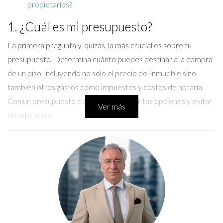
propietarios?
1. ¿Cuál es mi presupuesto?
La primera pregunta y, quizás, la más crucial es sobre tu
presupuesto. Determina cuánto puedes destinar a la compra
de un piso, incluyendo no solo el precio del inmueble sino
también otros gastos como impuestos y costos de notaría.
Con un presupuesto claro, podrás filtrar tus opciones y evitar
Ver más
decepciones.
2. ¿Qué áreas de Madrid son las más
adecuadas para mí?
Madrid ofrece diferentes barrios, cada uno con su encanto y
ventajas. Investiga sobre las áreas que te interesan,
considerando factores como la seguridad, la proximidad al
trabajo o la escuela y el ambiente general. Pregúntate cómo