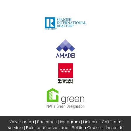
Volver arriba
|
Facebook
|
Instagram
|
Linkedin
|
Califica mi
servicio
|
Política de privacidad
|
Politica Cookies
|
Índice de