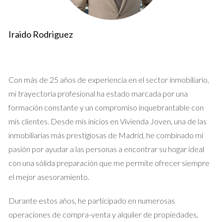
deseas vivir y qué barrios se alinean con tu estilo de vida.
3. ¿Qué tipo de propiedad estoy
Iraido Rodriguez
buscando?
Decide si prefieres un piso nuevo, de segunda mano, un
apartamento o un ático. Cada tipo de propiedad tiene sus
Con más de 25 años de experiencia en el sector inmobiliario,
propias características, ventajas y desventajas. Reflexiona
mi trayectoria profesional ha estado marcada por una
sobre tus necesidades y estilo de vida antes de tomar esta
formación constante y un compromiso inquebrantable con
decisión.
mis clientes. Desde mis inicios en Vivienda Joven, una de las
4. ¿Qué tan importante es el transporte
inmobiliarias más prestigiosas de Madrid, he combinado mi
público?
pasión por ayudar a las personas a encontrar su hogar ideal
con una sólida preparación que me permite ofrecer siempre
La conectividad es un aspecto vital en una ciudad como
el mejor asesoramiento.
Madrid. Pregúntate cuán lejos está la estación de metro, las
paradas de autobús y cómo afectará esto tu rutina diaria. Una
Durante estos años, he participado en numerosas
buena conexión al transporte público puede mejorar
operaciones de compra-venta y alquiler de propiedades,