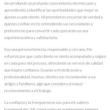
significativamente tu calidad de vida.
desarrollando un profundo conocimiento del mercado y
aprendiendo a identificar las oportunidades que mejor se
5. ¿Existen servicios esenciales
ajustan a cada cliente. Mi prioridad es escuchar de verdad a
cercanos?
quienes confían en mí, entendiendo sus necesidades y
Es importante que tu nuevo hogar esté cerca de servicios
preferencias para convertir cada operación en una
esenciales como supermercados, hospitales, centros
experiencia única y satisfactoria.
educativos y parques. Evalúa la accesibilidad a estos servicios,
Soy una persona honesta, responsable y cercana. Me
ya que influirán en tu comodidad y bienestar diario.
esfuerzo por que cada cliente se sienta acompañado y seguro
6. ¿Cuál es el estado del mercado
en cada paso del proceso, ofreciendo un servicio de calidad
inmobiliario?
que inspire confianza. Gracias a mi dedicación y
profesionalidad, muchos clientes me recomiendan a sus
Informa sobre las tendencias actuales del mercado
amigos y familiares, algo que considero el mayor
inmobiliario en Madrid. ¿Los precios están en aumento o
reconocimiento a mi trabajo.
disminución? Conocer el estado del mercado te permitirá
tomar decisiones informadas y potencialmente ahorrar
La confianza y la transparencia son, para mí, valores
dinero en la compra.
fundamentales. Mi compromiso es mantenerme siempre