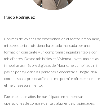
Cuando decides vender tu propiedad, el primer paso debería
ser entender el mercado en el que te encuentras. Un análisis
de mercado bien realizado te proporciona información valiosa
Iraido Rodriguez
sobre los precios actuales, las tendencias y las expectativas
de los compradores. Sin este conocimiento, podrías estar
subestimando o sobrestimando el valor de tu propiedad, lo
Con más de 25 años de experiencia en el sector inmobiliario,
que podría resultar en una venta prolongada o en pérdidas
mi trayectoria profesional ha estado marcada por una
significativas.
formación constante y un compromiso inquebrantable con
Caso Estudio 1: La Venta Exitosa de María
mis clientes. Desde mis inicios en Vivienda Joven, una de las
inmobiliarias más prestigiosas de Madrid, he combinado mi
María, una madre soltera, decidió vender su apartamento en
pasión por ayudar a las personas a encontrar su hogar ideal
una zona muy demandada. Sin embargo, al principio pensó que
con una sólida preparación que me permite ofrecer siempre
podría fijar un precio alto basándose en su apego emocional a
el mejor asesoramiento.
la propiedad. Después de consultar con un agente inmobiliario
local, se dio cuenta de que su precio estaba por encima del
Durante estos años, he participado en numerosas
promedio del mercado. Gracias a un análisis exhaustivo, el
operaciones de compra-venta y alquiler de propiedades,