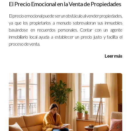
El Precio Emocional en la Venta de Propiedades
Es posible que necesites ajustar el precio o mejorar ciertas
características para hacerla más atractiva para los
El precio emocional puede ser un obstáculo al vender propiedades,
compradores. Recuerda que cada decisión cuenta cuando se
ya que los propietarios a menudo sobrevaloran sus inmuebles
basándose en recuerdos personales. Contar con un agente
trata de bienes raíces. Si necesitas ayuda o tienes preguntas
inmobiliario local ayuda a establecer un precio justo y facilita el
adicionales sobre cómo proceder con la venta de tu
proceso de venta.
propiedad, contacta a Iraido Rodriguez hoy mismo; él estará
encantado de asistirte en cada paso del camino hacia una
Leer más
venta exitosa.