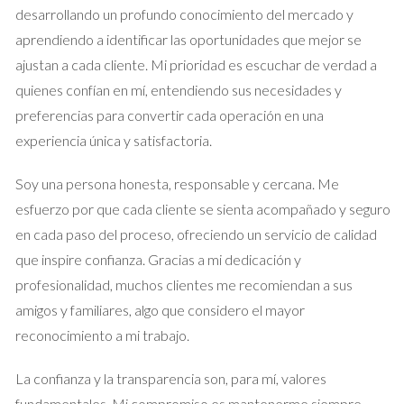
agente le sugirió un precio más competitivo. En menos de dos
desarrollando un profundo conocimiento del mercado y
semanas, María recibió varias ofertas y finalmente vendió su
aprendiendo a identificar las oportunidades que mejor se
apartamento por un precio justo y satisfactorio.
ajustan a cada cliente. Mi prioridad es escuchar de verdad a
Caso Estudio 2: El Error de Juan
quienes confían en mí, entendiendo sus necesidades y
preferencias para convertir cada operación en una
Por otro lado, Juan decidió actuar por su cuenta y publicó su
experiencia única y satisfactoria.
casa en Idealista sin realizar un análisis previo. Confiado en
que su casa era única, fijó un precio elevado. Pasaron meses
Soy una persona honesta, responsable y cercana. Me
sin recibir ofertas. Frustrado, finalmente optó por bajar el
esfuerzo por que cada cliente se sienta acompañado y seguro
precio drásticamente, lo que hizo que muchos compradores
en cada paso del proceso, ofreciendo un servicio de calidad
se preguntaran qué estaba mal con la propiedad. Al final, Juan
que inspire confianza. Gracias a mi dedicación y
perdió no solo tiempo sino también dinero al vender por
profesionalidad, muchos clientes me recomiendan a sus
debajo del valor real debido a su falta de preparación.
amigos y familiares, algo que considero el mayor
reconocimiento a mi trabajo.
Caso Estudio 3: La Lección de Ana
Ana tenía una propiedad heredada que quería vender
La confianza y la transparencia son, para mí, valores
rápidamente. Sin embargo, al igual que Juan, no realizó un
fundamentales. Mi compromiso es mantenerme siempre