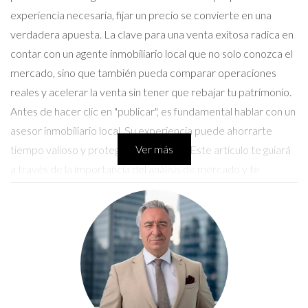
experiencia necesaria, fijar un precio se convierte en una
verdadera apuesta. La clave para una venta exitosa radica en
contar con un agente inmobiliario local que no solo conozca el
mercado, sino que también pueda comparar operaciones
reales y acelerar la venta sin tener que rebajar tu patrimonio.
Antes de hacer clic en "publicar", es fundamental hablar con un
asesor inmobiliario local. Su experiencia puede ahorrarte
Ver más
tiempo valioso y proteger tu inversión. Este artículo te guiará
a través de la importancia del análisis de mercado y te
presentará casos reales que ilustran cómo una buena
estrategia puede marcar la diferencia.
Conversemos por WhatsApp
Importancia del Análisis de Mercado