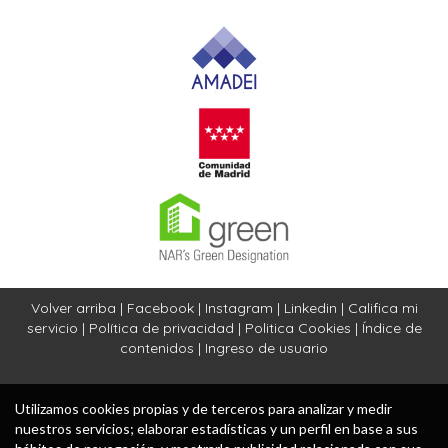
Volver arriba
|
Facebook
|
Instagram
|
Linkedin
|
Califica mi
servicio
|
Política de privacidad
|
Politica Cookies
|
Índice de
contenidos
|
Ingreso de usuario
Utilizamos cookies propias y de terceros para analizar y medir
nuestros servicios; elaborar estadísticas y un perfil en base a sus