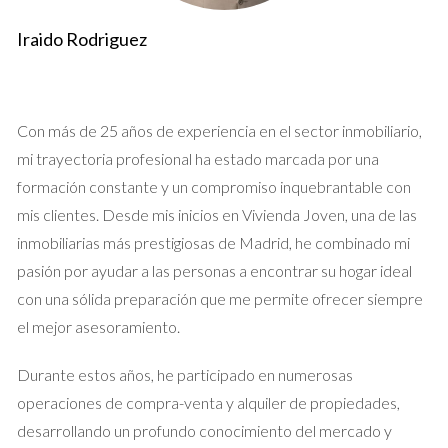
Caso Estudio 1: La Venta Rápida
Iraido Rodriguez
Imagina a Laura, quien decidió vender su apartamento en
Madrid. Sin conocimientos previos sobre el mercado, optó
por publicar su anuncio en Idealista sin asistencia profesional.
Con más de 25 años de experiencia en el sector inmobiliario,
A pesar de recibir algunas consultas, las ofertas eran
mi trayectoria profesional ha estado marcada por una
significativamente más bajas de lo esperado. Después de
formación constante y un compromiso inquebrantable con
meses sin éxito, decidió contactar a un agente inmobiliario
mis clientes. Desde mis inicios en Vivienda Joven, una de las
local. Gracias a su experiencia, el agente realizó una valoración
inmobiliarias más prestigiosas de Madrid, he combinado mi
adecuada y ajustó la estrategia de marketing. En menos de
pasión por ayudar a las personas a encontrar su hogar ideal
dos semanas, Laura recibió una oferta que superaba sus
con una sólida preparación que me permite ofrecer siempre
expectativas iniciales. Este caso resalta cómo un agente
el mejor asesoramiento.
puede acelerar el proceso de venta al presentar la propiedad
Durante estos años, he participado en numerosas
de manera más efectiva.
operaciones de compra-venta y alquiler de propiedades,
Caso Estudio 2: Negociación Exitosa
desarrollando un profundo conocimiento del mercado y