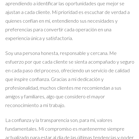
Por otro lado, tenemos a Miguel, quien tenía una casa en las
aprendiendo a identificar las oportunidades que mejor se
afueras de Barcelona. Al principio, pensó que podría manejar
ajustan a cada cliente. Mi prioridad es escuchar de verdad a
la venta por su cuenta y publicó el anuncio en Idealista.
quienes confían en mí, entendiendo sus necesidades y
Aunque recibió interés inicial, las negociaciones fueron
preferencias para convertir cada operación en una
complicadas y Miguel se sintió perdido ante las ofertas que
experiencia única y satisfactoria.
llegaban. Finalmente, decidió trabajar con un agente
Soy una persona honesta, responsable y cercana. Me
inmobiliario que no solo le ayudó a entender mejor el
esfuerzo por que cada cliente se sienta acompañado y seguro
mercado, sino que también le proporcionó estrategias
en cada paso del proceso, ofreciendo un servicio de calidad
efectivas para negociar con los compradores. Al final, Miguel
que inspire confianza. Gracias a mi dedicación y
vendió su casa por un precio mucho más alto del que había
profesionalidad, muchos clientes me recomiendan a sus
imaginado inicialmente. Este ejemplo muestra cómo la
amigos y familiares, algo que considero el mayor
habilidad de negociación de un agente puede transformar una
reconocimiento a mi trabajo.
situación difícil en una oportunidad exitosa.
La confianza y la transparencia son, para mí, valores
Caso Estudio 3: Protección del Patrimonio
fundamentales. Mi compromiso es mantenerme siempre
Finalmente, consideremos el caso de Ana y Carlos, quienes
actualizado para estar al día de las últimas tendencias y poder