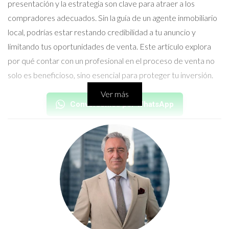
presentación y la estrategia son clave para atraer a los
compradores adecuados. Sin la guía de un agente inmobiliario
local, podrías estar restando credibilidad a tu anuncio y
limitando tus oportunidades de venta. Este artículo explora
por qué contar con un profesional en el proceso de venta no
solo es beneficioso, sino esencial para proteger tu inversión.
Ver más
Conversemos por WhatsApp
La Importancia de Tener un Agente
Inmobiliario
Un agente inmobiliario no es solo un intermediario; es un aliado
estratégico que aporta valor a cada etapa del proceso de
venta. Desde la valoración precisa de la propiedad hasta la
negociación final, su experiencia puede marcar la diferencia
entre una transacción exitosa y una frustrante.