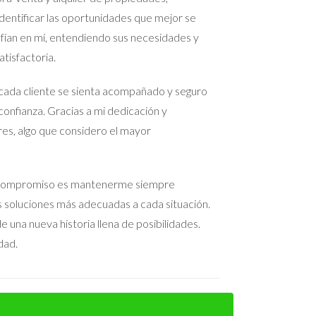
entificar las oportunidades que mejor se
nmobiliario le aconsejó realizar algunas mejoras
nfían en mí, entendiendo sus necesidades y
mésticos a modelos más eficientes. Cuando
tisfactoria.
pradores estaban dispuestos a pagar más por una
cada cliente se sienta acompañado y seguro
confianza. Gracias a mi dedicación y
res, algo que considero el mayor
irectamente en la venta de tu propiedad.
 precio final. Como hemos visto en los casos
 Mi compromiso es mantenerme siempre
r lo tanto, si estás pensando en vender tu
as soluciones más adecuadas a cada situación.
oceso y asegurarte de que todo esté en orden
 una nueva historia llena de posibilidades.
dad.