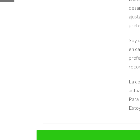
Caso de Estudio 3: El Impacto en el Pre
desar
Finalmente, consideremos el ejemplo de Ana, quien
ajust
para aumentar su calificación antes de listar la c
prefe
finalmente publicó su casa con una calificación
Soy u
casa con menor consumo energético y menores 
en ca
Conclusión
profe
recon
El certificado energético es mucho más que un s
Ignorarlo podría costarte tiempo valioso y dinero 
La co
anteriores, estar bien preparado puede marcar la 
actua
propiedad, no dudes en contactar a un agente inm
Para 
antes de hacer tu anuncio.
Estoy
Preguntas Frecuentes
¿Qué es un certificado energético?