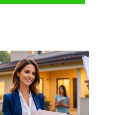
a que va desde A (muy eficiente) hasta G (poco
 300 euros.
. Recuerda que estar bien informado y preparado
des en contactar a Iraido Rodriguez; él estará
a exitosa de tu hogar!