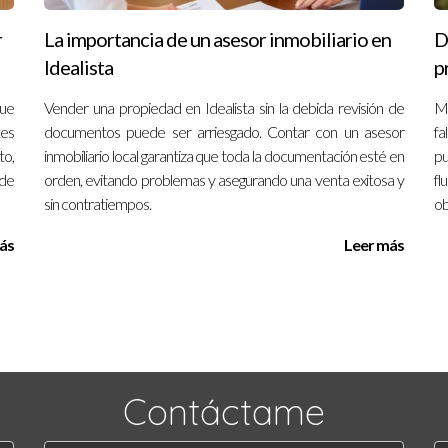
r
La importancia de un asesor inmobiliario en
D
Idealista
p
que
Vender una propiedad en Idealista sin la debida revisión de
Mu
tes
documentos puede ser arriesgado. Contar con un asesor
fa
to,
inmobiliario local garantiza que toda la documentación esté en
pu
ede
orden, evitando problemas y asegurando una venta exitosa y
fl
sin contratiempos.
ob
ás
Leer más
Contáctame