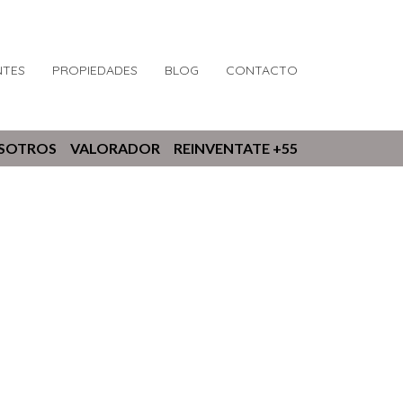
NTES
PROPIEDADES
BLOG
CONTACTO
OSOTROS
VALORADOR
REINVENTATE +55