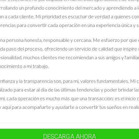
cio
rollando un profundo conocimiento del mercado y aprendiendo a id
 tenía una propiedad con una calificación energética E. Su agente i
an a cada cliente. Mi prioridad es escuchar de verdad a quienes co
asa. Ana invirtió en aislamiento adicional y actualizó sus electrodo
rencias para convertir cada operación en una experiencia única y sa
 C, pudo aumentar el precio solicitado considerablemente. Los com
na persona honesta, responsable y cercana. Me esfuerzo por que 
costos mensuales.
da paso del proceso, ofreciendo un servicio de calidad que inspire 
sionalidad, muchos clientes me recomiendan a sus amigos y familia
ocimiento a mi trabajo.
imple documento; es una herramienta poderosa que puede influir d
al reducir el interés en tu hogar o incluso afectar negativamente el
nfianza y la transparencia son, para mí, valores fundamentales.
diferencia entre una venta exitosa y una experiencia frustrante. Po
lizado para estar al día de las últimas tendencias y poder brindar l
obiliario local como Iraido Rodriguez para guiarte a través del pr
mí, cada operación es mucho más que una transacción: es el inicio de
 aquí para acompañarte y ayudarte a convertir tus sueños en reali
DESCARGA AHORA