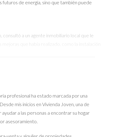
tos futuros de energía, sino que también puede
 consultó a un agente inmobiliario local que le
s mejoras que había realizado, como la instalación
alificación en la descripción. Como resultado,
le y la preparación adecuada hicieron toda la
ado energético. Publicó su vivienda sin este
oria profesional ha estado marcada por una
s meses en el mercado, decidió finalmente
Desde mis inicios en Vivienda Joven, una de
 suficiente para atraer a compradores conscientes
r ayudar a las personas a encontrar su hogar
las recomendaciones del técnico, Javier logró
jor asesoramiento.
a-venta y alquiler de propiedades,