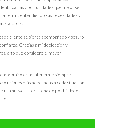
ras la partida de sus hijos. El apego emocional
entificar las oportunidades que mejor se
 a ver la venta como una nueva oportunidad en
nfían en mí, entendiendo sus necesidades y
 permitió disfrutar del proceso.
tisfactoria.
cada cliente se sienta acompañado y seguro
confianza. Gracias a mi dedicación y
para manejar tus emociones y tomar decisiones
res, algo que considero el mayor
e pueden ayudarte a navegar por este proceso con
xto específico. Si sientes que necesitas ayuda
ntactar a Iraido Rodriguez. Su experiencia puede
 Mi compromiso es mantenerme siempre
as soluciones más adecuadas a cada situación.
 una nueva historia llena de posibilidades.
dad.
r una valoración precisa basada en datos del