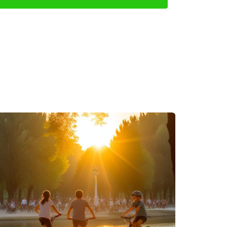
tegia de precios si las ofertas son
 competitivo puede acelerar el proceso.
ar un precio más alto.
 es invaluable para maximizar tus oportunidades
o hoy mismo contactando a Iraido Rodriguez para