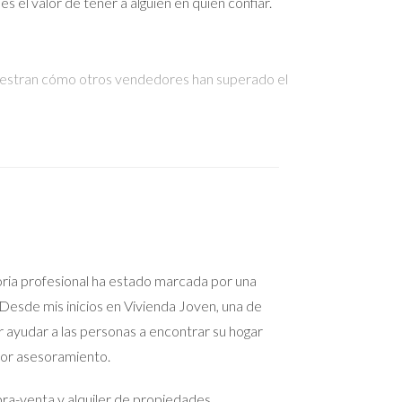
el valor de tener a alguien en quien confiar.
 muestran cómo otros vendedores han superado el
r la idea de mostrar su hogar a extraños y
 casa adecuadamente y establecer un precio justo
más seguros y menos ansiosos.
oria profesional ha estado marcada por una
. Decidió venderlo para mudarse a un lugar más
Desde mis inicios en Vivienda Joven, una de
fesional y seguir un cronograma claro para cada
r ayudar a las personas a encontrar su hogar
jor asesoramiento.
a-venta y alquiler de propiedades,