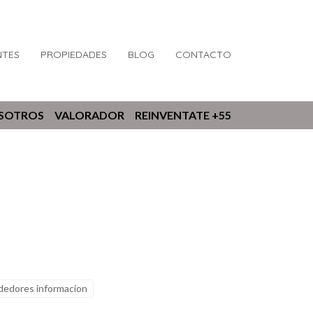
NTES
PROPIEDADES
BLOG
CONTACTO
OSOTROS
VALORADOR
REINVENTATE +55
edores informacion