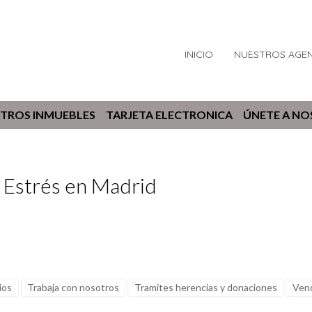
INICIO
NUESTROS AGE
TROS INMUEBLES
TARJETA ELECTRONICA
ÚNETE A N
n Estrés en Madrid
ios
Trabaja con nosotros
Tramites herencias y donaciones
Vend