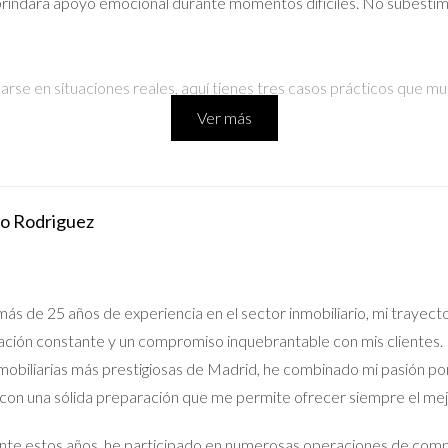
indará apoyo emocional durante momentos difíciles. No subestimes 
carse en situaciones reales, aquí tienes tres casos prácticos que
Ver más
 debido a un cambio laboral. Al principio, se sintieron abrumados po
do Rodriguez
estructurado y trabajar con Iraido Rodriguez, lograron preparar su
visita programada y cada oferta recibida, comenzaron a sentirse 
ás de 25 años de experiencia en el sector inmobiliario, mi trayect
 en un pequeño estudio en el centro de Madrid durante varios años
ción constante y un compromiso inquebrantable con mis clientes. 
las visitas y las negociaciones. Sin embargo, al buscar asesoría pro
nmobiliarias más prestigiosas de Madrid, he combinado mi pasión po
y finalmente vendió su estudio a un buen precio.
 con una sólida preparación que me permite ofrecer siempre el me
r
te estos años, he participado en numerosas operaciones de compr