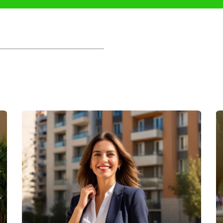
bajas?
traofertar si crees que hay margen para negociar o revisa tu estra
e una propiedad?
ocal; sin embargo, tener tu casa bien presentada y fijar un precio
es de vender?
nes menores puede aumentar el atractivo de tu propiedad y justific
 en la venta?
n marketing, negociación y conocimiento del mercado local, lo cual
 se trata de vender tu propiedad; no dudes en dar ese primer pas
nzar este viaje con confianza.