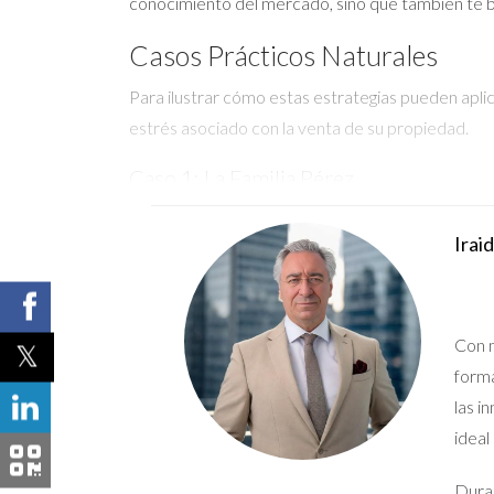
conocimiento del mercado, sino que también te br
Casos Prácticos Naturales
Para ilustrar cómo estas estrategias pueden apli
estrés asociado con la venta de su propiedad.
Caso 1: La Familia Pérez
La familia Pérez decidió vender su piso en Madrid
Irai
negociar precios. Sin embargo, al seguir un plan 
basado en investigaciones de mercado. Con cada 
Caso 2: María y su Estudio
Con m
María era una joven profesional que había vivido
forma
grande. Al principio, le preocupaba cómo manejar 
las i
etapa del proceso, pudo gestionar sus emociones 
ideal
Caso 3: Los González y su Casa Familia
Duran