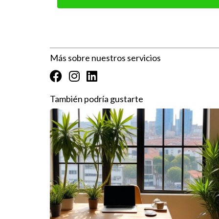
¿Qué debo hacer si recibo ofertas muy 
Analiza cada oferta cuidadosamente; considera con
consistentemente bajas.
Más sobre nuestros servicios
¿Cuánto tiempo suele tardar la venta d
El tiempo puede variar dependiendo del mercado l
También podría gustarte
¿Es necesario realizar reparaciones ant
No siempre es necesario, pero realizar reparacio
¿Qué papel juega un agente inmobiliario
Un agente inmobiliario proporciona experiencia e
de venta. Recuerda que cada paso cuenta cuando
obtener más información sobre cómo puedes come