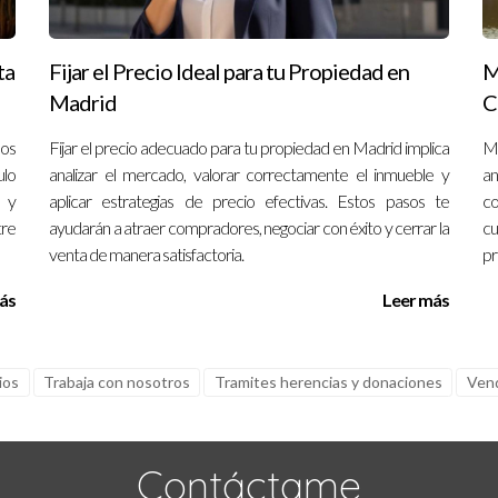
ta
Fijar el Precio Ideal para tu Propiedad en
M
Madrid
C
los
Fijar el precio adecuado para tu propiedad en Madrid implica
Ma
ulo
analizar el mercado, valorar correctamente el inmueble y
a
a y
aplicar estrategias de precio efectivas. Estos pasos te
co
tre
ayudarán a atraer compradores, negociar con éxito y cerrar la
cu
venta de manera satisfactoria.
pr
ás
Leer más
ios
Trabaja con nosotros
Tramites herencias y donaciones
Vend
Contáctame