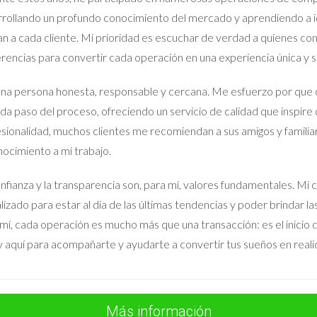
ante más de dos décadas y enfrentaban la difícil tarea de venderla t
rollando un profundo conocimiento del mercado y aprendiendo a id
a ellos. Sin embargo, al trabajar con Iraido Rodriguez, aprendieron
an a cada cliente. Mi prioridad es escuchar de verdad a quienes co
un precio adecuado y prepararon la casa para las visitas, lo que les
rencias para convertir cada operación en una experiencia única y sa
na persona honesta, responsable y cercana. Me esfuerzo por que 
da paso del proceso, ofreciendo un servicio de calidad que inspire 
xperiencia estresante si cuentas con las herramientas adecuadas 
sionalidad, muchos clientes me recomiendan a sus amigos y familia
 un plan claro y buscar apoyo profesional son pasos cruciales qu
ocimiento a mi trabajo.
lo importante es encontrar lo que mejor funcione para ti y tu conte
tus opciones en el mercado inmobiliario de Madrid, no dudes en co
nfianza y la transparencia son, para mí, valores fundamentales.
xperiencia en algo positivo.
lizado para estar al día de las últimas tendencias y poder brindar l
mí, cada operación es mucho más que una transacción: es el inicio de
 aquí para acompañarte y ayudarte a convertir tus sueños en reali
 precio correcto por mi propiedad?
sulta con un agente inmobiliario como Iraido Rodriguez para obtene
Más información