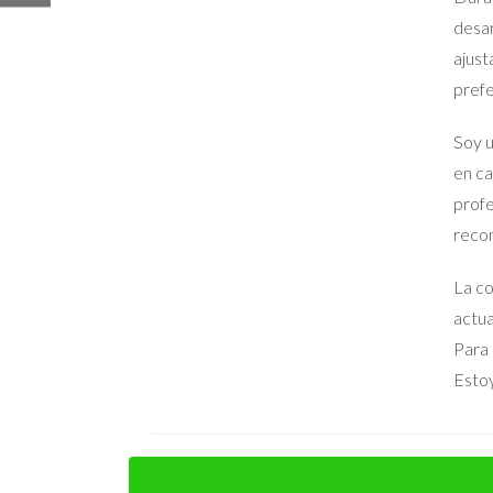
de estas consultas eran irrelevantes o provenient
desar
posibles compradores mediante preguntas clave y 
ajust
únicamente en aquellos interesados serios, lo qu
prefe
Conclusión
Soy u
en ca
La experiencia demuestra que publicar una propie
profe
agente inmobiliario local antes de lanzar tu propi
recon
atraer a compradores calificados mientras prote
mercado competitivo. Si estás listo para dar el
La co
funciona el proceso inmobiliario, no dudes en con
actua
confianza.
Para 
Estoy
Preguntas Frecuentes
¿Por qué debería contratar a un agente 
Contratar a un agente inmobiliario te ofrece acc