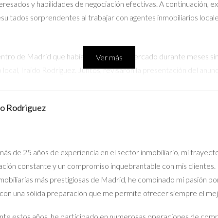
teresados y habilidades de negociación efectivas. A continuación, 
ultados sorprendentes al trabajar con agentes inmobiliarios locale
ntro de Madrid que había estado en el mercado durante meses sin re
Ver más
o local, Iraido Rodriguez. Juntos, revisaron la presentación del anun
apartamento. En menos de dos semanas, María recibió varias ofertas
cómo una buena estrategia puede acelerar el proceso de venta.
do Rodriguez
arcelona que deseaba vender antes del inicio del nuevo año escolar
ar con Iraido Rodriguez, Juan aprendió sobre la importancia de est
ás de 25 años de experiencia en el sector inmobiliario, mi trayect
cas efectivas para asegurar que Juan obtuviera el mejor trato posible
ción constante y un compromiso inquebrantable con mis clientes. 
erior al esperado gracias a la experiencia y habilidades de su agen
nmobiliarias más prestigiosas de Madrid, he combinado mi pasión po
 con una sólida preparación que me permite ofrecer siempre el me
 sentía abrumada por la cantidad de consultas que recibía tras publi
te estos años, he participado en numerosas operaciones de compr