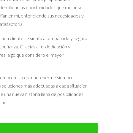
 Laura aprendió a filtrar adecuadamente a los
entificar las oportunidades que mejor se
 que también le permitió concentrarse
nfían en mí, entendiendo sus necesidades y
tisfactoria.
cada cliente se sienta acompañado y seguro
confianza. Gracias a mi dedicación y
rias y resultados decepcionantes. Hablar con un
res, algo que considero el mayor
ue adecuado, puedes maximizar la visibilidad y
una atención personalizada para destacar en un
nte deseas obtener más información sobre cómo
 Mi compromiso es mantenerme siempre
 necesaria para navegar por este camino con
as soluciones más adecuadas a cada situación.
 una nueva historia llena de posibilidades.
dad.
ias efectivas para posicionar tu propiedad y