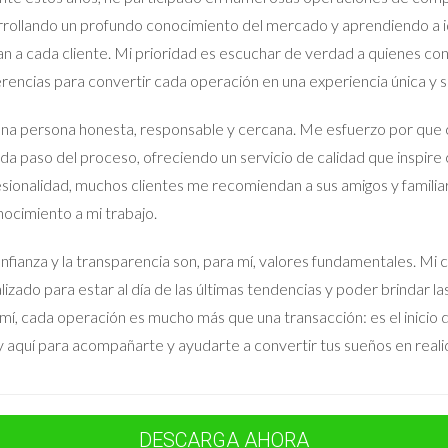
es de interesados no calificados. Al trabajar con Iraido Rodriguez,
rollando un profundo conocimiento del mercado y aprendiendo a id
criterios específicos. Esto no solo le ahorró tiempo valioso, sino
an a cada cliente. Mi prioridad es escuchar de verdad a quienes co
e resultó en una venta exitosa en poco tiempo.
rencias para convertir cada operación en una experiencia única y sa
na persona honesta, responsable y cercana. Me esfuerzo por que 
da paso del proceso, ofreciendo un servicio de calidad que inspire 
dad sin una estrategia clara puede llevar a frustraciones innecesa
sionalidad, muchos clientes me recomiendan a sus amigos y familia
edad al mercado es crucial para evitar estos escollos. Con el enfoq
ocimiento a mi trabajo.
ges tu inversión. Recuerda que cada propiedad es única y merece 
 siguiente paso hacia la venta exitosa de tu propiedad o simpleme
nfianza y la transparencia son, para mí, valores fundamentales.
tactar a Iraido Rodriguez. Su experiencia te proporcionará la guía
lizado para estar al día de las últimas tendencias y poder brindar l
mí, cada operación es mucho más que una transacción: es el inicio de
 aquí para acompañarte y ayudarte a convertir tus sueños en reali
inmobiliario?
eso a conocimientos especializados sobre el mercado local, estrateg
DESCARGA AHORA