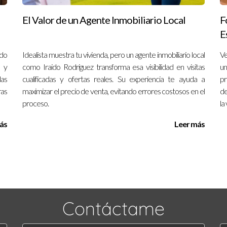
El Valor de un Agente Inmobiliario Local
F
E
ado
Idealista muestra tu vivienda, pero un agente inmobiliario local
Ve
s y
como Iraido Rodriguez transforma esa visibilidad en visitas
un
das
cualificadas y ofertas reales. Su experiencia te ayuda a
pr
ras
maximizar el precio de venta, evitando errores costosos en el
de
proceso.
la
ás
Leer más
Contáctame