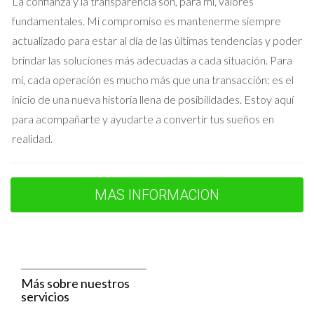
La confianza y la transparencia son, para mí, valores
esenciales para atraer a potenciales compradores. Las redes
fundamentales. Mi compromiso es mantenerme siempre
sociales, los anuncios pagados y la optimización para motores
actualizado para estar al día de las últimas tendencias y poder
de búsqueda (SEO) son solo algunas de las maneras en que
brindar las soluciones más adecuadas a cada situación. Para
puedes aumentar la visibilidad de tu propiedad. Es vital crear
mí, cada operación es mucho más que una transacción: es el
un plan de marketing que combine estas estrategias para
inicio de una nueva historia llena de posibilidades. Estoy aquí
asegurar que tu propiedad llegue al público objetivo
para acompañarte y ayudarte a convertir tus sueños en
adecuado. Por ejemplo, usar imágenes llamativas en
realidad.
plataformas como Instagram y Facebook puede atraer la
atención de los jóvenes compradores, mientras que los
anuncios pagados en Google pueden captar la atención de
MAS INFORMACION
aquellos que están buscando activamente propiedades.
Elementos de un marketing efectivo
Optimización SEO: utiliza palabras clave relevantes
para mejorar la visibilidad en los motores de búsqueda.
Más sobre nuestros
Publicaciones en redes sociales: destaca
servicios
características únicas de tu propiedad.