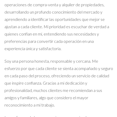
baños, donde los compradores a menudo centran su atención.
operaciones de compra-venta y alquiler de propiedades,
Además, la limpieza y el desorden son esenciales para
desarrollando un profundo conocimiento del mercado y
presentar un espacio atractivo, así que asegúrate de eliminar
aprendiendo a identificar las oportunidades que mejor se
cualquier objeto que pueda distraer a los potenciales
ajustan a cada cliente. Mi prioridad es escuchar de verdad a
compradores.
quienes confían en mí, entendiendo sus necesidades y
preferencias para convertir cada operación en una
Consejos para una preparación efectiva
experiencia única y satisfactoria.
Realiza una inspección previa para detectar problemas
estructurales o de mantenimiento.
Soy una persona honesta, responsable y cercana. Me
Incorpora elementos de diseño que hagan que la
esfuerzo por que cada cliente se sienta acompañado y seguro
propiedad se vea más espaciosa y luminosa.
Considera la posibilidad de home staging para crear un
en cada paso del proceso, ofreciendo un servicio de calidad
ambiente acogedor.
que inspire confianza. Gracias a mi dedicación y
Utiliza fotografía profesional para destacar las
profesionalidad, muchos clientes me recomiendan a sus
características más atractivas de tu hogar.
amigos y familiares, algo que considero el mayor
Estrategias de marketing digital
reconocimiento a mi trabajo.
En la era digital, las herramientas de marketing en línea son