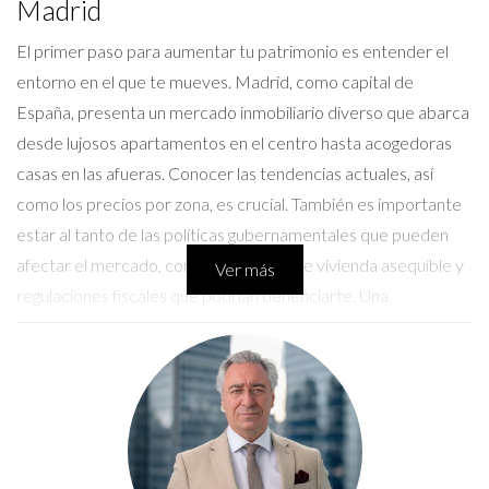
Madrid
El primer paso para aumentar tu patrimonio es entender el
entorno en el que te mueves. Madrid, como capital de
España, presenta un mercado inmobiliario diverso que abarca
desde lujosos apartamentos en el centro hasta acogedoras
casas en las afueras. Conocer las tendencias actuales, así
como los precios por zona, es crucial. También es importante
estar al tanto de las políticas gubernamentales que pueden
afectar el mercado, como programas de vivienda asequible y
Ver más
regulaciones fiscales que podrían beneficiarte. Una
investigación exhaustiva te permitirá posicionar tu propiedad
de manera más efectiva y elegir el momento adecuado para
vender, maximizando así tu retorno de inversión.
Factores clave del mercado inmobiliario
madrileño