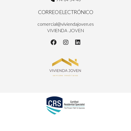
esencial presentar el inmueble de la mejor manera posible y
contar una historia que conecte emocionalmente con los
CORREO ELECTRÓNICO
posibles compradores.
comercial@viviendajoven.es
VIVIENDA JOVEN
"El éxito en las ventas inmobiliarias no solo se
mide por el precio de venta, sino por la
experiencia y el valor que aportas a tus
compradores."
Reflexiones finales
Aumentar tu patrimonio en Madrid es un viaje que requiere
planificación, investigación y ejecución. Al entender el
mercado, preparar adecuadamente tu propiedad, aplicar
estrategias de marketing eficaces y dominar las técnicas de
negociación, puedes transformar una simple transacción en un
éxito monumental. Cada paso que tomes en este proceso no