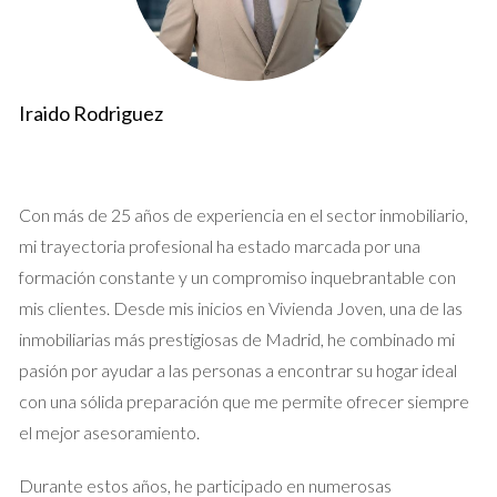
Ubicación: las áreas con mejor acceso a transporte
público suelen tener una mayor demanda.
Condiciones económicas: tasas de interés y
crecimiento económico influyen en las compras.
Demografía: los cambios en la población y en el perfil de
Iraido Rodriguez
los compradores son fundamentales para entender el
mercado.
Normativa: las leyes de edificación y los impuestos
pueden impactar en el valor de la propiedad.
Con más de 25 años de experiencia en el sector inmobiliario,
Preparación de la propiedad para la
mi trayectoria profesional ha estado marcada por una
venta
formación constante y un compromiso inquebrantable con
mis clientes. Desde mis inicios en Vivienda Joven, una de las
Una propiedad bien preparada puede marcar la diferencia
inmobiliarias más prestigiosas de Madrid, he combinado mi
entre una venta rápida y una que se prolonga en el tiempo.
pasión por ayudar a las personas a encontrar su hogar ideal
Realizar mejoras estratégicas puede aumentar
con una sólida preparación que me permite ofrecer siempre
considerablemente el valor percibido de tu hogar. Considera
el mejor asesoramiento.
la posibilidad de realizar pequeñas renovaciones, como una
nueva capa de pintura o la modernización de la cocina y los
Durante estos años, he participado en numerosas