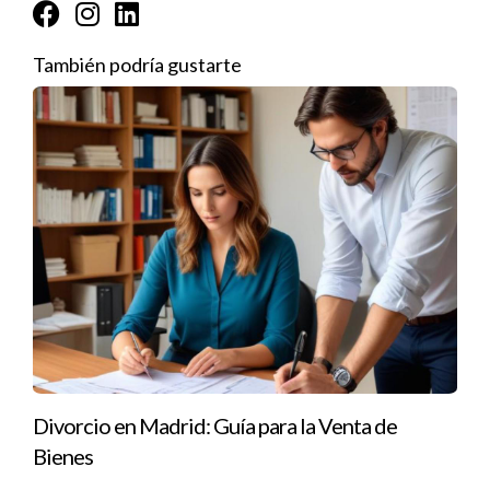
Campañas de email marketing: mantén informados a tus
contactos sobre tus listados.
Colaboraciones con agentes inmobiliarios: establezca
También podría gustarte
asociaciones para ampliar tu red de contactos.
Técnicas de negociación efectivas
La negociación es una parte integral del proceso de venta y
puede influir en el resultado final. Ser un buen negociador
implica saber cuándo ceder en ciertos aspectos y cuándo
mantenerte firme en tus expectativas. Establecer un precio
justo y estar preparado para argumentar su valor es
fundamental. Escuchar a los compradores y entender sus
necesidades también puede abrir puertas a concesiones que
faciliten un acuerdo beneficioso para ambas partes.
Divorcio en Madrid: Guía para la Venta de
Consejos para una negociación exitosa
Bienes
Establece un precio inicial razonable basado en