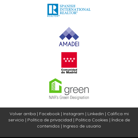
solo te acercará a tus objetivos financieros, sino que también
te permitirá establecer relaciones significativas y duraderas
en el mundo inmobiliario. La clave está en aprender a navegar
este complejo territorio con confianza y determinación.
Ahora, con estas estrategias en mente, te invito a dar el
primer paso hacia la maximización de tu patrimonio. No dudes
en actuar, porque el momento de aprovechar las
oportunidades es ahora.
Volver arriba
|
Facebook
|
Instagram
|
Linkedin
|
Califica mi
servicio
|
Política de privacidad
|
Politica Cookies
|
Índice de
contenidos
|
Ingreso de usuario