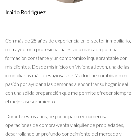
Cuando decides vender tu propiedad, es natural querer
Iraido Rodriguez
responder rápidamente a cualquier consulta que recibas. Sin
embargo, esta prisa puede llevarte a cometer varios errores
que podrían costarte caro. Aquí hay algunos de los errores
más comunes que debes evitar:
Con más de 25 años de experiencia en el sector inmobiliario,
mi trayectoria profesional ha estado marcada por una
No verificar la identidad del contacto.
formación constante y un compromiso inquebrantable con
Responder sin tener información sobre el potencial
mis clientes. Desde mis inicios en Vivienda Joven, una de las
comprador.
No establecer un protocolo claro para las respuestas.
inmobiliarias más prestigiosas de Madrid, he combinado mi
Ignorar señales de alerta que indican posibles fraudes.
pasión por ayudar a las personas a encontrar su hogar ideal
Fallar en comunicar claramente los términos de la
con una sólida preparación que me permite ofrecer siempre
venta.
el mejor asesoramiento.
Cada uno de estos errores puede resultar en una pérdida de
tiempo o incluso en situaciones más complicadas que podrían
Durante estos años, he participado en numerosas
haberse evitado con una mejor preparación.
operaciones de compra-venta y alquiler de propiedades,
desarrollando un profundo conocimiento del mercado y
Caso Estudio 1: La Importancia de la