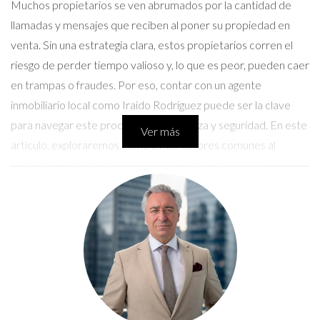
Muchos propietarios se ven abrumados por la cantidad de
llamadas y mensajes que reciben al poner su propiedad en
venta. Sin una estrategia clara, estos propietarios corren el
riesgo de perder tiempo valioso y, lo que es peor, pueden caer
en trampas o fraudes. Por eso, contar con un agente
inmobiliario local como Iraido Rodriguez puede ser la clave
para navegar este proceso con confianza y seguridad. En este
Ver más
artículo, exploraremos cómo evitar errores comunes al
responder contactos en Idealista y cómo un asesor
inmobiliario puede marcar la diferencia en tu experiencia de
venta.
Conversemos por WhatsApp
Errores Comunes al Responder
Contactos