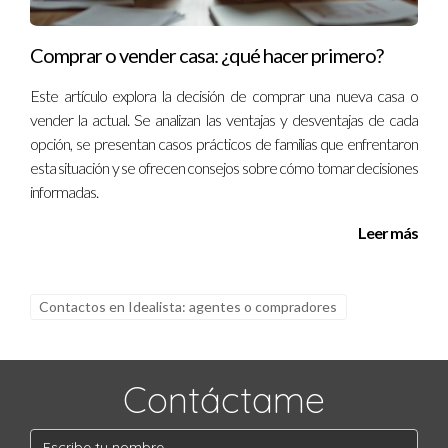
fraudes?
Algunas señales incluyen solicitudes inusuales de dinero por
Comprar o vender casa: ¿qué hacer primero?
adelantado o falta de interés genuino por parte del
Este artículo explora la decisión de comprar una nueva casa o
comprador.
vender la actual. Se analizan las ventajas y desventajas de cada
opción, se presentan casos prácticos de familias que enfrentaron
¿Cómo puedo mejorar mi comunicación con los
esta situación y se ofrecen consejos sobre cómo tomar decisiones
interesados?
informadas.
Desarrollar un guion claro y practicar tus respuestas puede
Leer más
ayudarte a comunicarte más efectivamente con los
potenciales compradores.
¿Qué beneficios obtengo al trabajar con un
Contactos en Idealista: agentes o compradores
agente inmobiliario?
Un agente te proporciona experiencia del mercado,
Contáctame
estrategias efectivas y protección contra fraudes mientras
navegas por el proceso de venta.