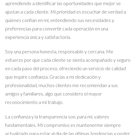
aprendiendo a identificar las oportunidades que mejor se
Validación
ajustan a cada cliente. Mi prioridad es escuchar de verdad a
Imagina a Laura, una propietaria que decidió vender su
quienes confían en mí, entendiendo sus necesidades y
apartamento en Madrid. Al recibir una llamada de un supuesto
preferencias para convertir cada operación en una
comprador interesado, Laura se sintió emocionada y
experiencia única y satisfactoria.
respondió sin dudarlo. Sin embargo, no verificó la identidad del
Soy una persona honesta, responsable y cercana. Me
contacto ni hizo preguntas sobre su interés real en la
esfuerzo por que cada cliente se sienta acompañado y seguro
propiedad. Como resultado, terminó perdiendo horas valiosas
en cada paso del proceso, ofreciendo un servicio de calidad
hablando con personas que solo buscaban información
que inspire confianza. Gracias a mi dedicación y
general o incluso intentaban estafarla. Si Laura hubiera
profesionalidad, muchos clientes me recomiendan a sus
contado con un agente inmobiliario como Iraido Rodriguez,
amigos y familiares, algo que considero el mayor
habría aprendido a validar cada contacto antes de
reconocimiento a mi trabajo.
comprometerse a una conversación más profunda. La
validación no solo ahorra tiempo; también ayuda a identificar
La confianza y la transparencia son, para mí, valores
compradores genuinos que están listos para hacer una oferta
fundamentales. Mi compromiso es mantenerme siempre
seria.
actualizado para estar al día de las últimas tendencias y poder