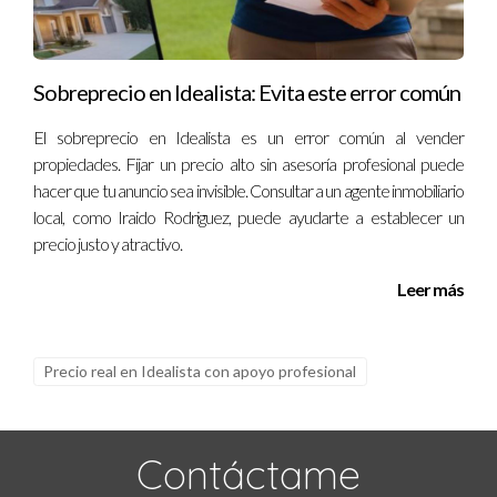
Iraido Rodriguez!
Preguntas Frecuentes
Sobreprecio en Idealista: Evita este error común
¿Qué es el precio emocional?
El sobreprecio en Idealista es un error común al vender
El precio emocional es la valoración subjetiva que los
propiedades. Fijar un precio alto sin asesoría profesional puede
propietarios otorgan a sus propiedades basándose en
hacer que tu anuncio sea invisible. Consultar a un agente inmobiliario
recuerdos o sentimientos personales.
local, como Iraido Rodriguez, puede ayudarte a establecer un
precio justo y atractivo.
¿Cómo puedo evitar caer en la trampa del precio
emocional?
Leer más
Es recomendable consultar con un agente inmobiliario local
para obtener una evaluación objetiva basada en datos del
Precio real en Idealista con apoyo profesional
mercado actual.
¿Cuáles son las consecuencias de sobrevalorar mi
Contáctame
propiedad?