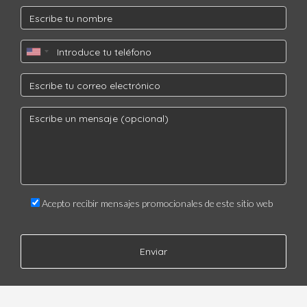
Sobrevalorar tu propiedad puede desincentivar a posibles
compradores, retrasar la venta e incluso resultar en pérdidas
económicas.
¿Cuánto tiempo debería esperar antes de bajar el
precio si no recibo ofertas?
Si después de varias semanas no recibes interés serio, podría
ser prudente considerar ajustar tu precio según las
recomendaciones profesionales.
¿Por qué es importante trabajar con un agente
inmobiliario local?
Acepto recibir mensajes promocionales de este sitio web
Un agente inmobiliario local tiene conocimiento profundo del
mercado específico donde se encuentra tu propiedad y
Enviar
puede ofrecerte información valiosa para fijar un precio
adecuado y atraer compradores serios.