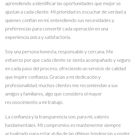
aprendiendo a identificar las oportunidades que mejor se
agente inmobiliario local tiene el conocimiento del mercado
ajustan a cada cliente. Mi prioridad es escuchar de verdad a
necesario para ayudar a establecer un precio justo y
quienes confían en mí, entendiendo sus necesidades y
competitivo. Esto no solo atrae más interesados, sino que
preferencias para convertir cada operación en una
también acelera el proceso de venta.
experiencia única y satisfactoria.
¿Por qué es importante evitar el precio
emocional?
Soy una persona honesta, responsable y cercana. Me
esfuerzo por que cada cliente se sienta acompañado y seguro
Desincentiva a los compradores: Un precio elevado
puede hacer que los posibles compradores se
en cada paso del proceso, ofreciendo un servicio de calidad
desanimen.
que inspire confianza. Gracias a mi dedicación y
Retrasa la venta: Las propiedades sobrevaloradas
profesionalidad, muchos clientes me recomiendan a sus
tienden a permanecer más tiempo en el mercado.
amigos y familiares, algo que considero el mayor
Menor retorno: Una venta rápida y eficiente suele
resultar en mejores ganancias finales.
reconocimiento a mi trabajo.
Caso Estudio 1: La Casa Familiar
La confianza y la transparencia son, para mí, valores
Imaginemos el caso de Laura, quien decidió vender la casa
fundamentales. Mi compromiso es mantenerme siempre
familiar donde creció. Para ella, cada rincón estaba cargado
actualizado para estar al día de las últimas tendencias y poder