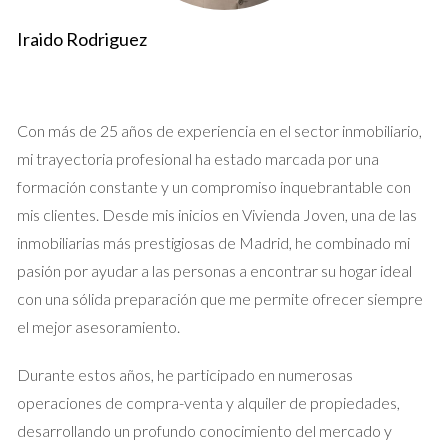
Conversemos por WhatsApp
Iraido Rodriguez
El Precio Emocional
El precio emocional se refiere a la tendencia de los
Con más de 25 años de experiencia en el sector inmobiliario,
propietarios a valorar sus propiedades no solo por su valor de
mi trayectoria profesional ha estado marcada por una
mercado, sino también por lo que significan para ellos. Esta
formación constante y un compromiso inquebrantable con
valoración subjetiva puede llevar a errores costosos al
mis clientes. Desde mis inicios en Vivienda Joven, una de las
momento de vender. Por ejemplo, un propietario que ha
inmobiliarias más prestigiosas de Madrid, he combinado mi
vivido en su hogar durante décadas puede recordar
pasión por ayudar a las personas a encontrar su hogar ideal
momentos felices y pensar que esos recuerdos añaden valor
con una sólida preparación que me permite ofrecer siempre
a la propiedad. Sin embargo, los compradores potenciales ven
el mejor asesoramiento.
la casa desde una perspectiva diferente; ellos consideran
Durante estos años, he participado en numerosas
factores como la ubicación, el tamaño y las condiciones del
operaciones de compra-venta y alquiler de propiedades,
mercado actual. La falta de objetividad puede resultar en
desarrollando un profundo conocimiento del mercado y
precios inflacionados que alejan a los compradores serios. Un