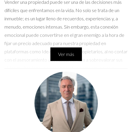
Vender una propiedad puede ser una de las decisiones más
difíciles que enfrentamos en la vida. No solo se trata de un
inmueble; es un lugar lleno de recuerdos, experiencias y, a
menudo, emociones intensas. Sin embargo, esta conexión
emocional puede convertirse en el gran enemigo a la hora de
fijar un precio adecuado para nuestra propiedad en
plataformas como Idealista. Muchos propietarios, al no contar
Ver más
con el asesoramiento adecuado, tienden a sobrevalorar sus
viviendas basándose en sentimientos personales o en la
necesidad de obtener un beneficio inmediato. Aquí es donde
entra en juego la figura del agente inmobiliario local, quien
puede ofrecer una perspectiva objetiva y profesional. En este
artículo, exploraremos cómo el precio emocional afecta la
venta de propiedades y presentaremos casos reales que
ilustran la importancia de contar con un experto en el
proceso.