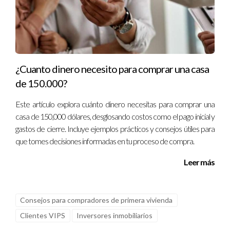
oportunidad de disfrutar del aire libre y fomentar el bienestar
físico y emocional.
¿Dónde puedo encontrar productos locales
frescos?
¿Cuanto dinero necesito para comprar una casa
Los mercados locales son un excelente lugar para adquirir
de 150.000?
productos frescos y de calidad. Además, muchos
restaurantes en la zona también se comprometen a utilizar
Este artículo explora cuánto dinero necesitas para comprar una
ingredientes provenientes de productores locales.
casa de 150,000 dólares, desglosando costos como el pago inicial y
gastos de cierre. Incluye ejemplos prácticos y consejos útiles para
¿Qué festividades son las más representativas en
que tomes decisiones informadas en tu proceso de compra.
la comunidad?
Leer más
Las fiestas patronales son una de las celebraciones más
importantes, junto a los mercados de artesanías y diversos
eventos culturales que reúnen a los residentes para celebrar
Consejos para compradores de primera vivienda
su herencia.
Clientes VIPS
Inversores inmobiliarios