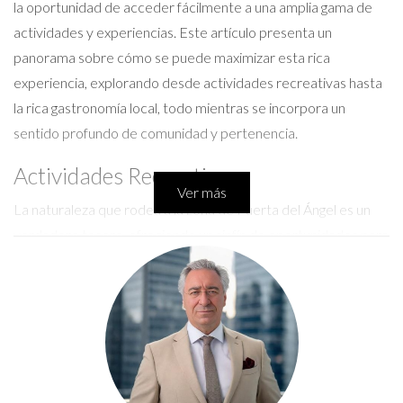
la oportunidad de acceder fácilmente a una amplia gama de
actividades y experiencias. Este artículo presenta un
panorama sobre cómo se puede maximizar esta rica
experiencia, explorando desde actividades recreativas hasta
la rica gastronomía local, todo mientras se incorpora un
sentido profundo de comunidad y pertenencia.
Actividades Recreativas
Ver más
La naturaleza que rodea a la zona de Puerta del Ángel es un
verdadero tesoro, ofreciendo un sinfín de oportunidades para
disfrutar del aire libre. Desde caminatas y senderismo hasta
paseos en bicicleta, cada rincón puede ser explorado para una
aventura refrescante. Entre las actividades más populares se
encuentran:
Senderismo en la Casa de Campo:
Este extenso parque
es un lugar perfecto para pasear, con senderos bien