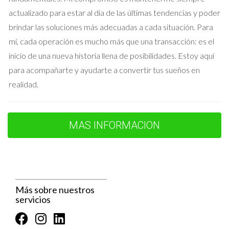
cultura y las tradiciones locales en Puerta del Ángel son
actualizado para estar al día de las últimas tendencias y poder
fundamentales para crear un sentido de identidad y
brindar las soluciones más adecuadas a cada situación. Para
pertenencia. Las festividades, ferias y eventos culturales son
mí, cada operación es mucho más que una transacción: es el
un pilar de la vida en esta comunidad. Entre ellos se destacan:
inicio de una nueva historia llena de posibilidades. Estoy aquí
Fiestas Patronales:
Celebraciones que reúnen a los
para acompañarte y ayudarte a convertir tus sueños en
vecinos con música, bailes y tradiciones que rememoran
realidad.
el pasado.
Mercados de artesanías:
Estos mercados promueven
el talento local, ofreciendo productos artesanales que
reflejan la herencia cultural.
MAS INFORMACION
Talleres de arte:
Oportunidades para que los vecinos
exploren su creatividad a través de clases de pintura,
escultura y más.
La participación en estas actividades culturales no solo
Más sobre nuestros
enriquece la vida de los residentes, sino que también
servicios
fortalece los lazos comunitarios, creando un ambiente
acogedor y colaborativo.