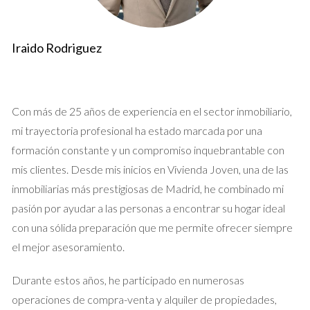
marcados que ofrecen vistas panorámicas de la ciudad.
Paseos en bicicleta:
Los vecinos pueden disfrutar de
rutas diseñadas para ciclistas que combinan ejercicio y
Iraido Rodriguez
exploración de paisajes naturales.
Picnics familiares:
Las zonas verdes proporcionan un
espacio ideal para reuniones familiares, donde disfrutar
de un día de campo al aire libre.
Con más de 25 años de experiencia en el sector inmobiliario,
Por último, el contacto con la naturaleza no solo promueve la
mi trayectoria profesional ha estado marcada por una
actividad física, sino que también fomenta un ambiente de
formación constante y un compromiso inquebrantable con
bienestar emocional, ayudando a reducir el estrés y aumentar
mis clientes. Desde mis inicios en Vivienda Joven, una de las
la felicidad.
inmobiliarias más prestigiosas de Madrid, he combinado mi
pasión por ayudar a las personas a encontrar su hogar ideal
Gastronomía Local
con una sólida preparación que me permite ofrecer siempre
La gastronomía desempeña un papel crucial en la experiencia
el mejor asesoramiento.
del campo. Los vecinos de Puerta del Ángel pueden degustar
Durante estos años, he participado en numerosas
delicias locales que enriquecen su conexión con la tradición.
operaciones de compra-venta y alquiler de propiedades,
La oferta gastronómica incluye desde restaurantes que sirven