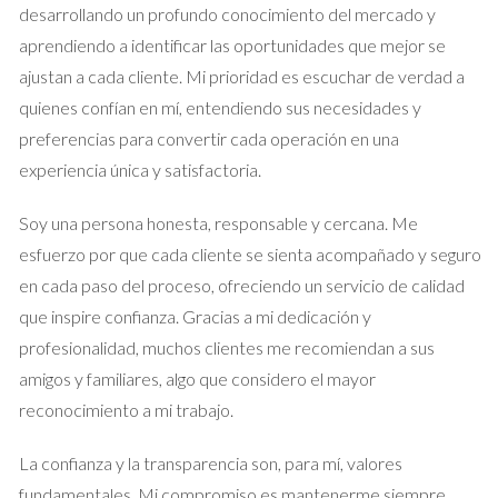
desarrollando un profundo conocimiento del mercado y
platos autóctonos hasta mercados locales con productos
aprendiendo a identificar las oportunidades que mejor se
frescos. Algunos de los manjares más destacados son:
ajustan a cada cliente. Mi prioridad es escuchar de verdad a
Tortilla Española:
Un clásico que no puede faltar en las
quienes confían en mí, entendiendo sus necesidades y
mesas de cualquier casa de campo.
preferencias para convertir cada operación en una
Platos de caza:
Como el conejo al ajillo y el pollo asado,
experiencia única y satisfactoria.
que son preparaciones tradicionales en la zona.
Mercados locales:
Proporcionan productos frescos y
orgánicos, permitiendo que los residentes cocinen con
Soy una persona honesta, responsable y cercana. Me
ingredientes de calidad.
esfuerzo por que cada cliente se sienta acompañado y seguro
Además, los eventos gastronómicos que se realizan en la zona
en cada paso del proceso, ofreciendo un servicio de calidad
ofrecen la oportunidad de aprender sobre la cocina local a
que inspire confianza. Gracias a mi dedicación y
través de talleres y degustaciones, creando un sentido de
profesionalidad, muchos clientes me recomiendan a sus
comunidad y disfrute compartido.
amigos y familiares, algo que considero el mayor
reconocimiento a mi trabajo.
Cultura y Tradiciones
La confianza y la transparencia son, para mí, valores
Más allá de las actividades recreativas y la gastronomía, la
fundamentales. Mi compromiso es mantenerme siempre