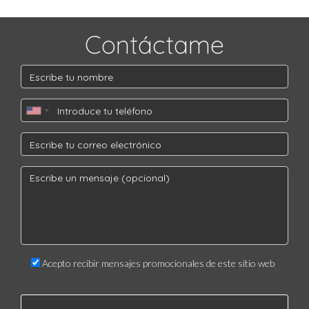
¿Cómo puedo involucrarme en la comunidad?
Existen múltiples formas de involucrarse, desde participar en
Contáctame
talleres de arte hasta asistir a eventos comunitarios y
festivales. Estas actividades son ideales para conocer a otros
vecinos y fortalecer la comunidad.
¿Qué beneficios personales se pueden obtener al
vivir en una casa de campo cercana a la ciudad?
Vivir en una casa de campo cerca de la ciudad permite
disfrutar de la tranquilidad del campo mientras se tiene fácil
acceso a las comodidades urbanas. Esto crea un equilibrio
ideal entre la vida rural y urbana, promoviendo un estilo de
vida saludable y enriquecido.
Acepto recibir mensajes promocionales de este sitio web