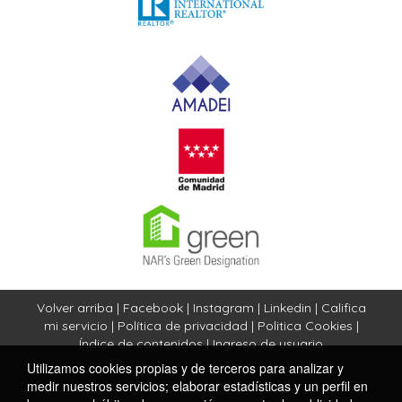
Volver arriba
|
Facebook
|
Instagram
|
Linkedin
|
Califica
mi servicio
|
Política de privacidad
|
Politica Cookies
|
Índice de contenidos
|
Ingreso de usuario
Utilizamos cookies propias y de terceros para analizar y
medir nuestros servicios; elaborar estadísticas y un perfil en