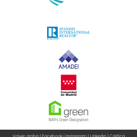
Volver arriba
|
Facebook
|
Instagram
|
Linkedin
|
Califica