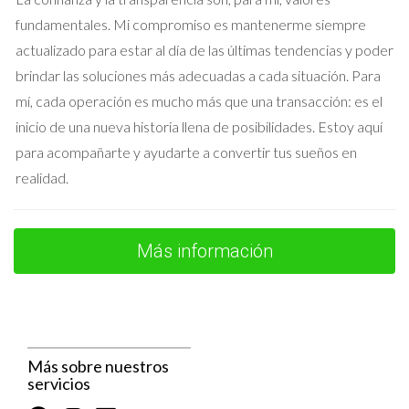
un precio superior al esperado.
fundamentales. Mi compromiso es mantenerme siempre
Caso 2: El Sr. Gómez
actualizado para estar al día de las últimas tendencias y poder
brindar las soluciones más adecuadas a cada situación. Para
El Sr. Gómez era reacio a vender su piso en Lavapiés debido a
mí, cada operación es mucho más que una transacción: es el
los recuerdos que tenía allí. Su agente no solo le ayudó a
inicio de una nueva historia llena de posibilidades. Estoy aquí
entender el valor real del inmueble, sino que también le
para acompañarte y ayudarte a convertir tus sueños en
ofreció un enfoque sensible para manejar sus emociones. Con
realidad.
paciencia y comprensión, el agente facilitó el proceso,
permitiendo que el Sr. Gómez se sintiera cómodo con cada
decisión tomada.
Más información
Caso 3: La Sra. López
La Sra. López quería vender su casa en Chamartín tras años
de vivir allí sola. Se sentía insegura sobre cómo presentar su
hogar para atraer compradores. Su agente le proporcionó
Más sobre nuestros
servicios
consejos sobre decoración y mejoras sencillas que podían