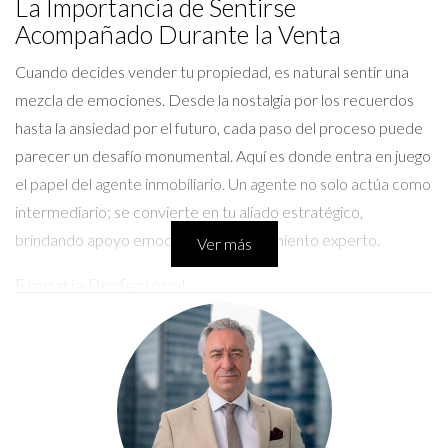
La Importancia de Sentirse
Acompañado Durante la Venta
Cuando decides vender tu propiedad, es natural sentir una
mezcla de emociones. Desde la nostalgia por los recuerdos
hasta la ansiedad por el futuro, cada paso del proceso puede
parecer un desafío monumental. Aquí es donde entra en juego
el papel del agente inmobiliario. Un agente no solo actúa como
intermediario; se convierte en tu aliado estratégico,
brindando apoyo emocional y asesoramiento experto.
Ver más
Empatía Profesional
La empatía profesional se traduce en comprender tus
necesidades y preocupaciones. Un buen agente se toma el
tiempo para escuchar tus inquietudes y te ofrece soluciones
personalizadas. Esto no solo alivia la carga emocional, sino que
también te permite tomar decisiones informadas. Recuerda