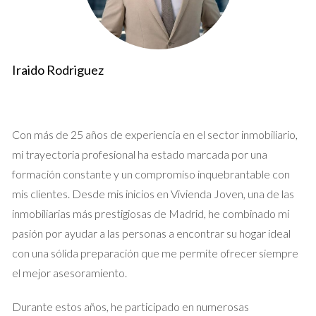
que:
“La empatía es el corazón del servicio al cliente.”
Iraido Rodriguez
Asesoramiento Estratégico
Un agente con experiencia en el mercado madrileño conoce
las tendencias actuales y puede ayudarte a fijar un precio
Con más de 25 años de experiencia en el sector inmobiliario,
competitivo. Además, te guiará sobre cómo preparar tu hogar
mi trayectoria profesional ha estado marcada por una
para las visitas, maximizando su atractivo. La estrategia
formación constante y un compromiso inquebrantable con
adecuada puede marcar la diferencia entre una venta rápida y
mis clientes. Desde mis inicios en Vivienda Joven, una de las
una propiedad estancada en el mercado.
inmobiliarias más prestigiosas de Madrid, he combinado mi
pasión por ayudar a las personas a encontrar su hogar ideal
Red de Contactos
con una sólida preparación que me permite ofrecer siempre
Contar con un agente significa acceder a una red extensa de
el mejor asesoramiento.
contactos, desde otros agentes hasta potenciales
compradores e inversores. Esta red puede facilitar la
Durante estos años, he participado en numerosas