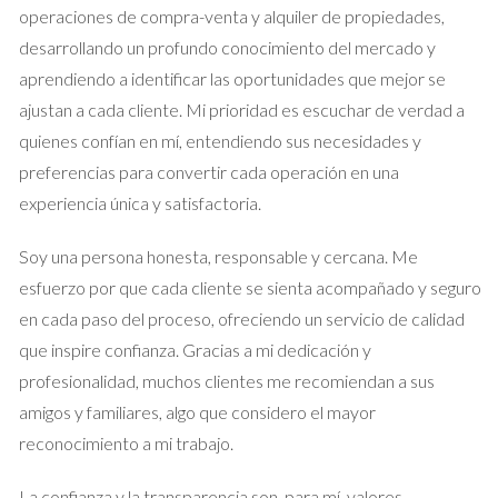
promoción de tu propiedad y aumentar las posibilidades de
operaciones de compra-venta y alquiler de propiedades,
encontrar al comprador ideal.
desarrollando un profundo conocimiento del mercado y
aprendiendo a identificar las oportunidades que mejor se
Casos Prácticos Naturales
ajustan a cada cliente. Mi prioridad es escuchar de verdad a
Para ilustrar cómo sentirse acompañado durante el proceso
quienes confían en mí, entendiendo sus necesidades y
de venta puede hacer una gran diferencia, aquí hay tres casos
preferencias para convertir cada operación en una
prácticos que reflejan esta realidad.
experiencia única y satisfactoria.
Caso 1: La Familia Pérez
Soy una persona honesta, responsable y cercana. Me
esfuerzo por que cada cliente se sienta acompañado y seguro
La familia Pérez decidió vender su apartamento en Malasaña
en cada paso del proceso, ofreciendo un servicio de calidad
para mudarse a un espacio más grande debido al crecimiento
que inspire confianza. Gracias a mi dedicación y
familiar. Al principio, se sintieron abrumados por el proceso.
profesionalidad, muchos clientes me recomiendan a sus
Sin embargo, su agente les ofreció un acompañamiento
amigos y familiares, algo que considero el mayor
constante, desde la valoración inicial hasta las negociaciones
reconocimiento a mi trabajo.
finales. Gracias a su asesoramiento estratégico y su apoyo
emocional, lograron vender su apartamento rápidamente y a
La confianza y la transparencia son, para mí, valores