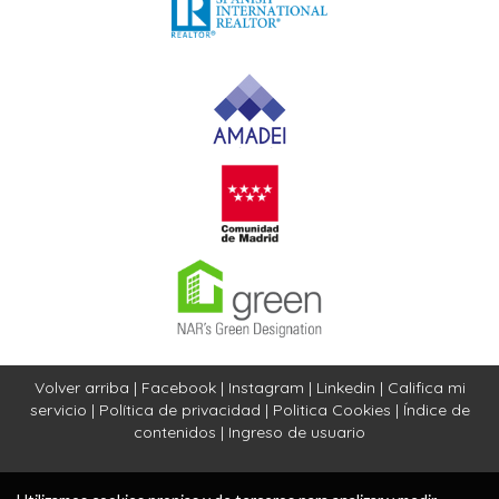
Volver arriba
|
Facebook
|
Instagram
|
Linkedin
|
Califica mi
servicio
|
Política de privacidad
|
Politica Cookies
|
Índice de
contenidos
|
Ingreso de usuario