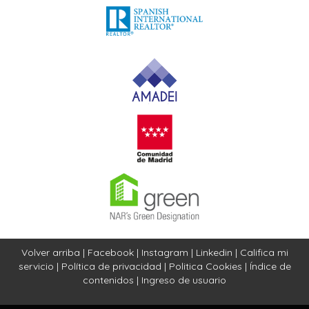
Volver arriba
|
Facebook
|
Instagram
|
Linkedin
|
Califica mi
servicio
|
Política de privacidad
|
Politica Cookies
|
Índice de
contenidos
|
Ingreso de usuario