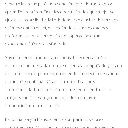
desarrollando un profundo conocimiento del mercado y
Reunión de Documentación:
Acumula todos los
aprendiendo a identificar las oportunidades que mejor se
documentos necesarios para la venta, tal como se
ajustan a cada cliente. Mi prioridad es escuchar de verdad a
mencionó anteriormente.
quienes confían en mí, entendiendo sus necesidades y
Valoración del Inmueble:
Considera realizar una
tasación profesional para establecer un precio justo de
preferencias para convertir cada operación en una
venta.
experiencia única y satisfactoria.
Notificación a la Comunidad de Propietarios:
Informa a
la comunidad sobre la intención de vender el inmueble.
Soy una persona honesta, responsable y cercana. Me
Buscar Comprador:
Publicita la propiedad a través de
esfuerzo por que cada cliente se sienta acompañado y seguro
plataformas adecuadas, redes sociales o agencias
inmobiliarias.
en cada paso del proceso, ofreciendo un servicio de calidad
Negociación:
Establece las condiciones de la venta,
que inspire confianza. Gracias a mi dedicación y
incluido el precio y el método de pago.
profesionalidad, muchos clientes me recomiendan a sus
Firma del Contrato de Arras:
Un contrato preliminar
amigos y familiares, algo que considero el mayor
que asegura la intención de compra y establece las
condiciones específicas de la venta.
reconocimiento a mi trabajo.
Preparación del Acta de Compraventa:
Con todo en
orden, se redacta el documento legal que formaliza la
La confianza y la transparencia son, para mí, valores
venta, que será firmado ante notario.
fundamentales. Mi compromiso es mantenerme siempre