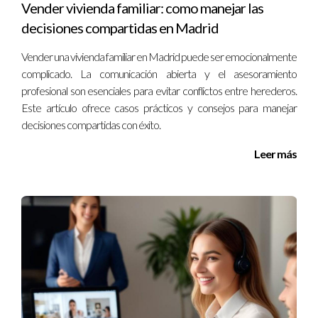
establecer un acuerdo formal entre todos los herederos.
Vender vivienda familiar: como manejar las
decisiones compartidas en Madrid
¿Cuánto tiempo tarda el proceso de venta?
Vender una vivienda familiar en Madrid puede ser emocionalmente
El tiempo de venta puede variar dependiendo de múltiples
complicado. La comunicación abierta y el asesoramiento
factores, incluyendo la documentación, la búsqueda de
profesional son esenciales para evitar conflictos entre herederos.
compradores y el tiempo que se tarde en cerrar la venta. En
Este artículo ofrece casos prácticos y consejos para manejar
general, puede tardar desde unos pocos meses hasta más de
decisiones compartidas con éxito.
un año.
Leer más