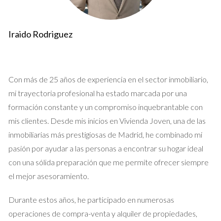
venta de inmuebles en España.
Documentación de la Comunidad de Propietarios:
Incluye los estatutos y el último recibo de cuotas
Iraido Rodriguez
pagadas.
Preparación de Documentos
Es recomendable que todos los documentos estén en regla y
Con más de 25 años de experiencia en el sector inmobiliario,
actualizados antes de iniciar la venta. Esto garantiza que el
mi trayectoria profesional ha estado marcada por una
proceso de compraventa fluya sin contratiempos. Consultar
formación constante y un compromiso inquebrantable con
con un abogado o un experto en herencias puede ser útil para
mis clientes. Desde mis inicios en Vivienda Joven, una de las
verificar que no falte ningún documento en este listado.
inmobiliarias más prestigiosas de Madrid, he combinado mi
pasión por ayudar a las personas a encontrar su hogar ideal
Fases del Proceso
con una sólida preparación que me permite ofrecer siempre
El procedimiento de venta de una casa heredada se divide en
el mejor asesoramiento.
varias fases que, aunque puedan parecer tediosas, son
Durante estos años, he participado en numerosas
esenciales para asegurar la validez de la transacción. Aquí se
operaciones de compra-venta y alquiler de propiedades,
detalla cada una de estas etapas: