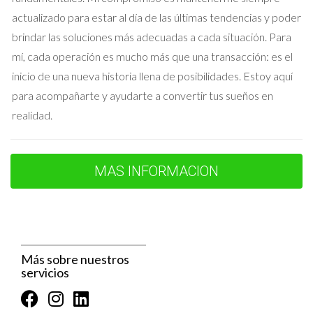
Firma en Notaría:
El momento culminante que garantiza
actualizado para estar al día de las últimas tendencias y poder
la transferencia de la propiedad de forma legal.
Registro de la Propiedad:
Inscripción de la nueva
brindar las soluciones más adecuadas a cada situación. Para
titularidad en el Registro, completando así el proceso.
mí, cada operación es mucho más que una transacción: es el
inicio de una nueva historia llena de posibilidades. Estoy aquí
La Importancia de Cada Fase
para acompañarte y ayudarte a convertir tus sueños en
Cada fase del proceso de venta no solo es un paso legal, sino
realidad.
que también involucra una carga emocional significativa. La
venta de un inmueble heredado suele estar ligada a recuerdos
y sentimientos, y es fundamental manejar cada etapa con el
MAS INFORMACION
respeto que merece la situación.
"Vender una casa heredada es más que una
transacción; es un acto de cierre y un paso hacia
el futuro."
Más sobre nuestros
servicios
Reflexiones Finales