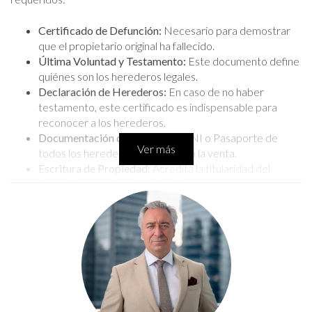
Certificado de Defunción:
Necesario para demostrar
que el propietario original ha fallecido.
Última Voluntad y Testamento:
Este documento define
quiénes son los herederos legales.
Declaración de Herederos:
En caso de no haber
testamento, este certificado es indispensable para
reconocer a los herederos.
Documentación de Identidad:
DNI o Pasaporte de
Ver más
todos los herederos que firmarán la venta.
Escritura de Propiedad:
Acredita la titularidad del
inmueble a nombre del fallecido.
Certificado de Cargas:
Obtenido del Registro de la
Propiedad, asegura que el inmueble esté libre de
deudas o cargas.
Impuesto de Sucesiones y Donaciones:
Justificante del
pago, necesario para poder transmitir la propiedad.
Nota Simple Informativa:
Proporciona información
esencial sobre la propiedad y su estado legal.
Certificado de Eficiencia Energética:
Obligatorio para la