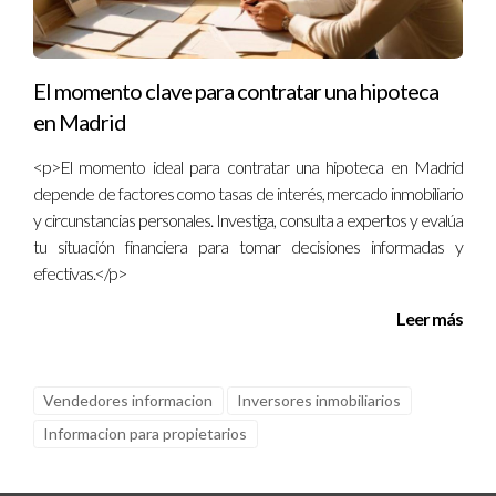
Para que tu casa se destaque, asegúrate de que esté limpia y
ordenada durante las visitas, utiliza fotografías de alta calidad
en los anuncios y considera un staging profesional para que la
El momento clave para contratar una hipoteca
propiedad luzca lo mejor posible.
en Madrid
<p>El momento ideal para contratar una hipoteca en Madrid
“El éxito en la venta de tu casa radica en entender
depende de factores como tasas de interés, mercado inmobiliario
el mercado y en prepararte adecuadamente.”
y circunstancias personales. Investiga, consulta a expertos y evalúa
tu situación financiera para tomar decisiones informadas y
A medida que te embarcas en el proceso de venta de tu casa,
efectivas.</p>
recuerda que un análisis de mercado sólido, combinado con
Leer más
estrategias bien pensadas, te permitirá alcanzar tus objetivos
de una manera efectiva y satisfactoria. Mantén la confianza en
tu enfoque y mantente informado sobre las tendencias del
Vendedores informacion
Inversores inmobiliarios
mercado para maximizar tus posibilidades de éxito.
Informacion para propietarios