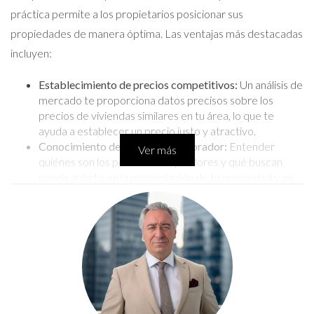
práctica permite a los propietarios posicionar sus
propiedades de manera óptima. Las ventajas más destacadas
incluyen:
Establecimiento de precios competitivos:
Un análisis de
mercado te proporciona datos precisos sobre los
precios de viviendas similares en tu área, lo que te
ayuda a establecer un precio justo y atractivo.
Conocimiento del perfil del comprador:
Entender
Ver más
quiénes son los posibles compradores y qué buscan
puede guiarte en la presentación de tu propiedad y en
las decisiones de marketing.
Anticipación de tendencias:
Estar al tanto de las
condiciones del mercado te permite anticipar posibles
cambios y adaptar tu estrategia en consecuencia.
Mejor posicionamiento en el mercado:
Un buen análisis
te ayuda a destacar las características más valiosas de
tu propiedad, atrayendo así más interés.