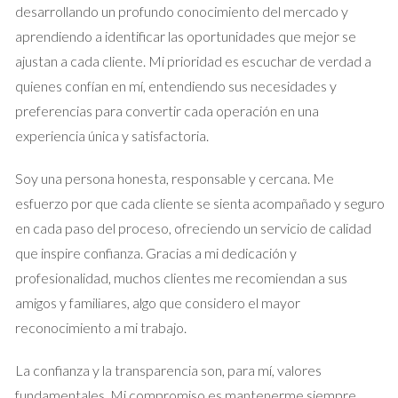
estado de tu casa, sus mejoras y características únicas
desarrollando un profundo conocimiento del mercado y
que puedan influir en su valor.
aprendiendo a identificar las oportunidades que mejor se
ajustan a cada cliente. Mi prioridad es escuchar de verdad a
Estrategias para vender mi casa rápido
quienes confían en mí, entendiendo sus necesidades y
Con una clara comprensión de los precios y del mercado,
preferencias para convertir cada operación en una
puedes implementar varias estrategias para acelerar la venta
experiencia única y satisfactoria.
de tu propiedad. Algunas de las tácticas más efectivas
incluyen:
Soy una persona honesta, responsable y cercana. Me
esfuerzo por que cada cliente se sienta acompañado y seguro
Preparación de la propiedad:
Asegúrate de que tu casa
en cada paso del proceso, ofreciendo un servicio de calidad
esté en óptimas condiciones. Considera hacer
que inspire confianza. Gracias a mi dedicación y
pequeñas reparaciones o incluso renovaciones que
puedan aumentar su atractivo.
profesionalidad, muchos clientes me recomiendan a sus
Marketing digital:
Utiliza plataformas de anuncios
amigos y familiares, algo que considero el mayor
online y redes sociales para llegar a un público más
reconocimiento a mi trabajo.
amplio. Las fotografías profesionales y los tours
virtuales pueden hacer que tu propiedad destaque.
La confianza y la transparencia son, para mí, valores
Open houses:
Organiza jornadas de puertas abiertas
para atraer a posibles compradores. Estas permiten
fundamentales. Mi compromiso es mantenerme siempre