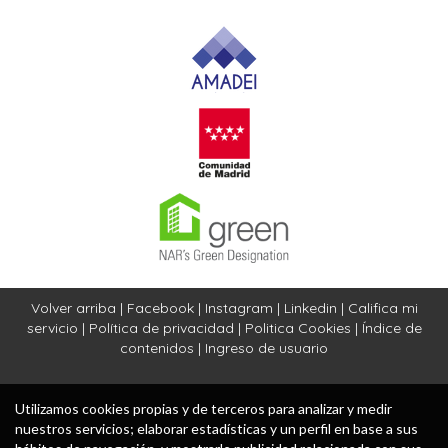
Volver arriba
|
Facebook
|
Instagram
|
Linkedin
|
Califica mi
servicio
|
Política de privacidad
|
Politica Cookies
|
Índice de
contenidos
|
Ingreso de usuario
Utilizamos cookies propias y de terceros para analizar y medir
nuestros servicios; elaborar estadísticas y un perfil en base a sus