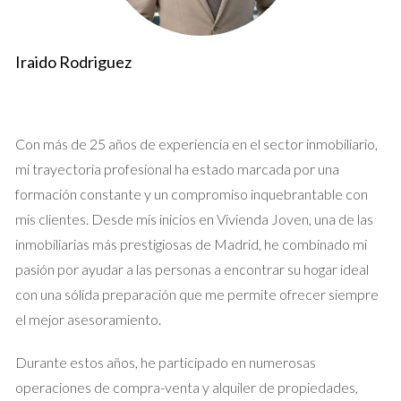
Cómo saber el precio justo
Determinar el precio justo de tu propiedad es fundamental
para facilitar una venta rápida. Un precio demasiado alto
Iraido Rodriguez
puede alejar a los compradores potenciales, mientras que un
precio demasiado bajo podría resultar en pérdidas. Para
establecer un precio justo, considera los siguientes pasos:
Con más de 25 años de experiencia en el sector inmobiliario,
mi trayectoria profesional ha estado marcada por una
Investiga propiedades similares:
Analiza el precio de
venta de viviendas comparables en tu área, prestando
formación constante y un compromiso inquebrantable con
atención a las características, tamaño y ubicación.
mis clientes. Desde mis inicios en Vivienda Joven, una de las
Consulta a un profesional:
Un agente inmobiliario con
inmobiliarias más prestigiosas de Madrid, he combinado mi
experiencia puede proporcionar un análisis comparativo
pasión por ayudar a las personas a encontrar su hogar ideal
de mercado (CMA) que te ayude a determinar un rango
de precios realista.
con una sólida preparación que me permite ofrecer siempre
Observa las tendencias de mercado:
Infórmate sobre la
el mejor asesoramiento.
demanda actual en tu zona, la disponibilidad de
propiedades y la duración promedio del tiempo de
Durante estos años, he participado en numerosas
venta.
operaciones de compra-venta y alquiler de propiedades,
Evalúa las condiciones de la vivienda:
Ten en cuenta el