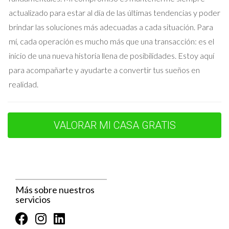
que los interesados vean la casa en persona y visualicen
actualizado para estar al día de las últimas tendencias y poder
su potencial.
brindar las soluciones más adecuadas a cada situación. Para
Flexibilidad en las visitas:
Estar disponible para mostrar
tu casa en horarios que se adapten a los potenciales
mí, cada operación es mucho más que una transacción: es el
compradores puede resultar en más visitas y, por ende,
inicio de una nueva historia llena de posibilidades. Estoy aquí
más oportunidades de venta.
para acompañarte y ayudarte a convertir tus sueños en
Estudios de caso
realidad.
Analizar ejemplos de ventas exitosas puede ofrecer
perspectivas valiosas sobre cómo un enfoque estratégico
VALORAR MI CASA GRATIS
puede marcar la diferencia. Presentamos tres estudios de
caso que ilustran la importancia del análisis de mercado:
Caso 1: La familia Pérez
La familia Pérez decidió vender su casa en el barrio de
Más sobre nuestros
servicios
Chamartín. Realizaron un exhaustivo análisis de mercado y
consultaron con un agente local. Establecieron un precio