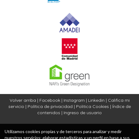
Volver arriba
|
Facebook
|
Instagram
|
Linkedin
|
Califica mi
servicio
|
Política de privacidad
|
Politica Cookies
|
Índice de
contenidos
|
Ingreso de usuario
Utilizamos cookies propias y de terceros para analizar y medir
nuestros servicios; elaborar estadísticas y un perfil en base a sus