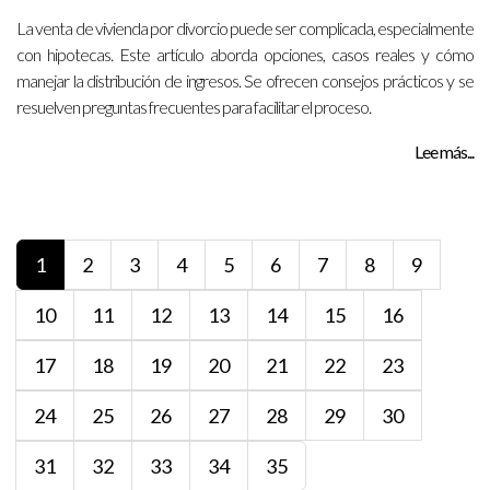
La venta de vivienda por divorcio puede ser complicada, especialmente
con hipotecas. Este artículo aborda opciones, casos reales y cómo
manejar la distribución de ingresos. Se ofrecen consejos prácticos y se
resuelven preguntas frecuentes para facilitar el proceso.
Lee más...
1
2
3
4
5
6
7
8
9
10
11
12
13
14
15
16
17
18
19
20
21
22
23
24
25
26
27
28
29
30
31
32
33
34
35