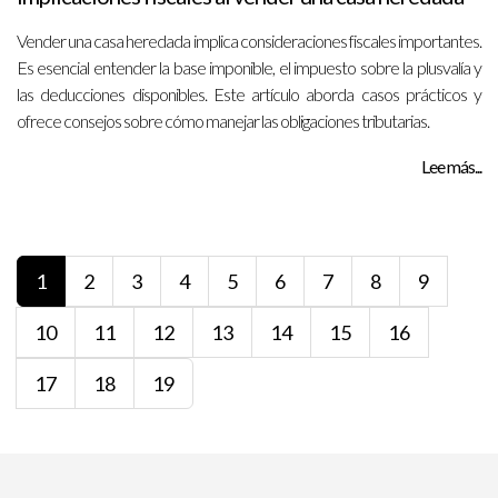
Vender una casa heredada implica consideraciones fiscales importantes.
Es esencial entender la base imponible, el impuesto sobre la plusvalía y
las deducciones disponibles. Este artículo aborda casos prácticos y
ofrece consejos sobre cómo manejar las obligaciones tributarias.
Lee más...
1
2
3
4
5
6
7
8
9
10
11
12
13
14
15
16
17
18
19